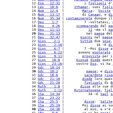
 12 
Eso   12:31
 |          i 
figliuoli
 d'
 13 
Lev   10:6
  |     
Ithamar
, suoi 
figli
 14 
Num   12:4
  |         
Maria
: `
Uscite
 
 15 
Num   13:17
 |         di 
Canaan
, e 
di
 16 
Num   35:34
 | 
contaminerete
 dunque il
 17 
Deu    1:7
  |          7 ~voltatevi, 
 18 
Deu    4:26
 |      
scomparendo
 dal 
pa
 19 
Deu   11:11
 |            
11
 ~ma il 
pa
 20
Deu   31:13
 |           nel 
paese
 del
 21 
Deu   32:47
 |        
giorni
 nel 
paese
 22 
Gios    2:1
 |        
Sittim
 due 
spie
,
 23 
Gios    2:16
|                16 ~E 
di
 24 
Gios    6:7
 |          7 ~Poi 
disse
 a
 25 
Gios    6:22
|       aveano 
esplorato
 
 26 
Gios    9:11
|         
provviste
 per i
 27 
Gios   18:8
 |      
Giosuè
diede
 quest
 28 
Gios   23:16
|      vostro 
Dio
, vi ha 
 29 
Gdc   10:14
 |                        
 30
Gdc   18:2
  |           
paese
; e 
diss
 31 
Gdc   18:6
  |          
sacerdote
risp
 32 
Gdc   21:10
 |         
diede
 loro ques
 33 
Gdc   21:20
 |          
figliuoli
 di 
B
 34 
Ruth    1:8
 |        
disse
 alle sue d
 35 
Ruth    1:12
|     
Ritornatevene
, 
figl
 36 
1Sa   14:34
 |            34 ~E 
Saul
s
 37 
1Sa   23:22
 |                        
 38 
1Sa   25:5
  |          
disse
: `
Salite
 39 
1Sa   25:19
 |         Poi 
disse
 ai su
 40
2Sa   14:30
 |          al mio, e v'è 
 41 
1Re    9:6
  |         io vi ho 
posti
 