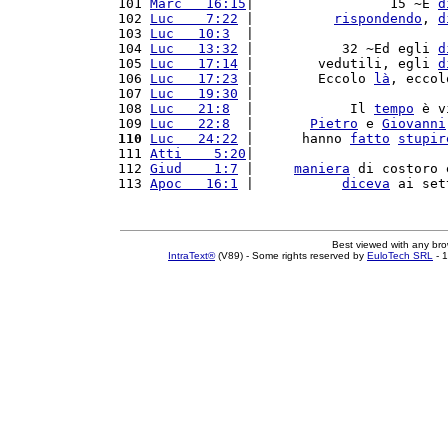
101 
Marc   16:15
|                 15 ~E 
d
102 
Luc    7:22
 |          
rispondendo
, 
d
103 
Luc   10:3
  |                        
104 
Luc   13:32
 |           32 ~Ed egli 
d
105 
Luc   17:14
 |        vedutili, egli 
d
106 
Luc   17:23
 |        Eccolo 
là
, eccol
107 
Luc   19:30
 |                        
108 
Luc   21:8
  |            Il 
tempo
 è v
109 
Luc   22:8
  |       
Pietro
 e 
Giovanni
110
Luc   24:22
 |      hanno 
fatto
stupir
111 
Atti    5:20
|                        
112 
Giud    1:7
 |     
maniera
 di costoro 
113 
Apoc   16:1
 |           
diceva
 ai set
Best viewed with any br
IntraText®
(V89) - Some rights reserved by
EuloTech SRL
- 1