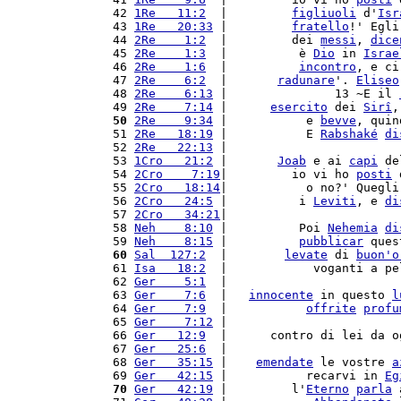
 42 
1Re   11:2
  |         
figliuoli
 d'
Isr
 43 
1Re   20:33
 |         
fratello
!' Egli
 44 
2Re    1:2
  |         dei 
messi
, 
dice
 45 
2Re    1:3
  |          è 
Dio
 in 
Israe
 46 
2Re    1:6
  |          
incontro
, e ci
 47 
2Re    6:2
  |       
radunare
'. 
Eliseo
 48 
2Re    6:13
 |               13 ~E il 
 49 
2Re    7:14
 |      
esercito
 dei 
Sirî
,
 50
2Re    9:34
 |           e 
bevve
, quin
 51 
2Re   18:19
 |           E 
Rabshaké
di
 52 
2Re   22:13
 |                        
 53 
1Cro   21:2
 |       
Joab
 e ai 
capi
 de
 54 
2Cro    7:19
|         io vi ho 
posti
 
 55 
2Cro   18:14
|           o no?' Quegli
 56 
2Cro   24:5
 |          i 
Leviti
, e 
di
 57 
2Cro   34:21
|                        
 58 
Neh    8:10
 |          Poi 
Nehemia
di
 59 
Neh    8:15
 |          
pubblicar
 ques
 60
Sal  127:2
  |        
levate
 di 
buon'
o
 61 
Isa   18:2
  |            voganti a pe
 62 
Ger    5:1
  |                        
 63 
Ger    7:6
  |   
innocente
 in questo 
l
 64 
Ger    7:9
  |           
offrite
profu
 65 
Ger    7:12
 |                        
 66 
Ger   12:9
  |      contro di lei da o
 67 
Ger   25:6
  |                        
 68 
Ger   35:15
 |    
emendate
 le vostre 
a
 69 
Ger   42:15
 |           recarvi in 
Eg
 70
Ger   42:19
 |         l'
Eterno
parla
 