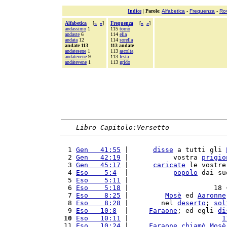
Indice
|
Parole
:
Alfabetica
-
Frequenza
-
Ro
Alfabetica
[
«
»
]
Frequenza
[
«
»
]
andassimo
1
115
tornò
andaste
6
114
elia
andata
12
114
sorella
andate 113
113 andate
andatesene
1
113
ascolta
andatevene
9
113
festa
andàtevene
1
113
grido
Libro Capitolo:Versetto
  1 
Gen   41:55
 |      
disse
 a tutti gli 
  2 
Gen   42:19
 |           vostra 
prigio
  3 
Gen   45:17
 |      
caricate
 le vostre
  4 
Eso    5:4
  |           
popolo
 dai su
  5 
Eso    5:11
 |                        
  6 
Eso    5:18
 |                     18 
  7 
Eso    8:25
 |         
Mosè
 ed 
Aaronne
  8 
Eso    8:28
 |        nel 
deserto
; 
sol
  9 
Eso   10:8
  |     
Faraone
; ed egli 
di
 10
Eso   10:11
 |                       
1
 11 
Eso   10:24
 |     
Faraone
chiamò
Mosè