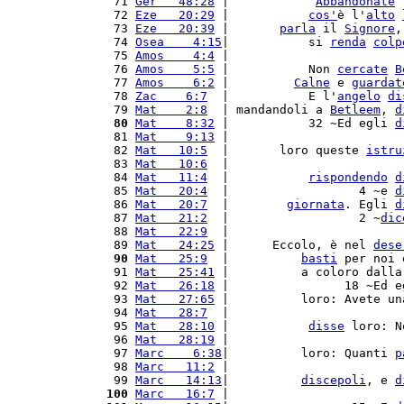
 71 
Ger   48:28
 |            
Abbandonate
 
 72 
Eze   20:29
 |           
cos'
è l'
alto
 73 
Eze   20:39
 |       
parla
 il 
Signore
,
 74 
Osea    4:15
|           si 
renda
colp
 75 
Amos    4:4
 |                        
 76 
Amos    5:5
 |           Non 
cercate
B
 77 
Amos    6:2
 |         
Calne
 e 
guardat
 78 
Zac    6:7
  |           E l'
angelo
di
 79 
Mat    2:8
  | mandandoli a 
Betleem
, 
d
 80
Mat    8:32
 |           32 ~Ed egli 
d
 81 
Mat    9:13
 |                        
 82 
Mat   10:5
  |       loro queste 
istru
 83 
Mat   10:6
  |                        
 84 
Mat   11:4
  |           
rispondendo
d
 85 
Mat   20:4
  |                  4 ~e 
d
 86 
Mat   20:7
  |        
giornata
. Egli 
d
 87 
Mat   21:2
  |                  2 ~
dic
 88 
Mat   22:9
  |                        
 89 
Mat   24:25
 |      Eccolo, è nel 
dese
 90
Mat   25:9
  |          
basti
 per noi 
 91 
Mat   25:41
 |          a coloro dalla
 92 
Mat   26:18
 |                18 ~Ed e
 93 
Mat   27:65
 |          loro: Avete un
 94 
Mat   28:7
  |                        
 95 
Mat   28:10
 |           
disse
 loro: N
 96 
Mat   28:19
 |                        
 97 
Marc    6:38
|          loro: Quanti 
p
 98 
Marc   11:2
 |                        
 99 
Marc   14:13
|          
discepoli
, e 
d
100
Marc   16:7
 |                        