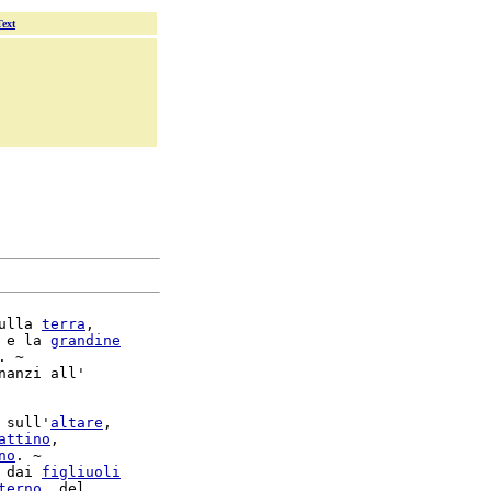
Text
ulla 
terra
,

 e la 
grandine
. ~

nanzi all'

 sull'
altare
,

attino
,

no
 dai 
figliuoli
terno
, del
