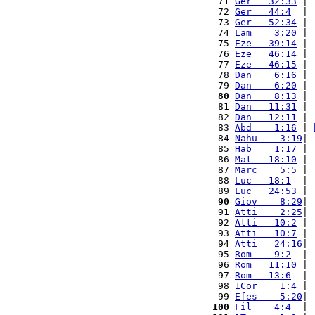
 71 
Ger   32:33
 | 
 72 
Ger   44:4
  | 
 73 
Ger   52:34
 | 
 74 
Lam    3:20
 | 
 75 
Eze   39:14
 | 
 76 
Eze   46:14
 | 
 77 
Eze   46:15
 | 
 78 
Dan    6:16
 | 
 79 
Dan    6:20
 | 
 80
Dan    8:13
 | 
 81 
Dan   11:31
 | 
 82 
Dan   12:11
 | 
 83 
Abd    1:16
 | 
 84 
Nahu    3:19
| 
 85 
Hab    1:17
 | 
 86 
Mat   18:10
 | 
 87 
Marc    5:5
 | 
 88 
Luc   18:1
  | 
 89 
Luc   24:53
 | 
 90
Giov    8:29
| 
 91 
Atti    2:25
| 
 92 
Atti   10:2
 | 
 93 
Atti   10:7
 | 
 94 
Atti   24:16
| 
 95 
Rom    9:2
  | 
 96 
Rom   11:10
 | 
 97 
Rom   13:6
  | 
 98 
1Cor    1:4
 | 
 99 
Efes    5:20
| 
100
Fil    4:4
  | 