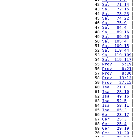
 42 
Sal   71:14
 | 
 43 
Sal   72:15
 | 
 44 
Sal   73:23
 | 
 45 
Sal   74:22
 | 
 46 
Sal   75:9
  | 
 47 
Sal   84:4
  | 
 48 
Sal   89:16
 | 
 49 
Sal   89:46
 | 
 50
Sal  105:4
  | 
 51 
Sal  109:15
 | 
 52 
Sal  119:44
 | 
 53 
Sal  119:109
| 
 54 
Sal  119:117
| 
 55 
Prov    5:19
| 
 56 
Prov    6:21
| 
 57 
Prov    8:30
| 
 58 
Prov   19:13
| 
 59 
Prov   27:15
| 
 60
Isa   21:8
  | 
 61 
Isa   28:10
 | 
 62 
Isa   49:16
 | 
 63 
Isa   52:5
  | 
 64 
Isa   58:11
 | 
 65 
Isa   65:3
  | 
 66 
Ger   23:17
 | 
 67 
Ger   25:3
  | 
 68 
Ger   25:4
  | 
 69 
Ger   29:19
 | 
 70
Ger   31:20
 | 