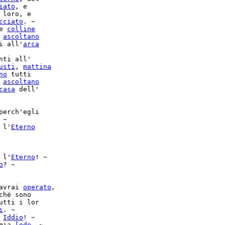
iato
, e

 loro, e

cciato
. ~

e 
colline
 
ascoltano
i all'
arca
usti
, 
mattina
no
 tutti

 
ascoltano
casa
 dell'

perch'egli

 ~

 l'
Eterno
 l'
Eterno
! ~

o
? ~

avrai 
operato
,

ché sono

utti i lor

i
Iddio
! ~

mia 
lode
. ~
