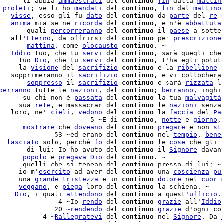
      li abbia 
ammaestrati
 del 
continuo
fin
 dalla 
mattin
 
profeti
; ve li ho 
mandati
 del 
continuo
, 
fin
 dal 
mattino
   
visse
, esso gli fu 
dato
 del 
continuo
 da 
parte
 del 
re
 
   
anima
 mia se ne 
ricorda
 del 
continuo
, e n'è 
abbattuta
       quali 
percorreranno
 del 
continuo
 il 
paese
 a sotte
   all'
Eterno
, da offrirsi del 
continuo
 per 
prescrizione
       
mattina
, come 
olocausto
continuo
. ~

   
Iddio
 tuo, che tu 
servi
 del 
continuo
, sarà quegli che
     tuo 
Dio
, che tu 
servi
 del 
continuo
, t'ha egli potut
     la 
visione
 del 
sacrifizio
continuo
 e la 
ribellione
 
   sopprimeranno il 
sacrifizio
continuo
, e vi collochera
       
soppresso
 il 
sacrifizio
continuo
 e sarà 
rizzata
 l
berranno
 tutte le 
nazioni
, del 
continuo
; 
berranno
, inghi
      su chi non è 
passata
 del 
continuo
 la tua 
malvagità
     sua 
rete
, e massacrar del 
continuo
 le 
nazioni
 senza
   loro, ne' 
cieli
, 
vedono
 del 
continuo
 la 
faccia
 del 
Pa
                       5 ~E di 
continuo
, 
notte
 e 
giorno
,
      
mostrare
 che 
doveano
 del 
continuo
pregare
 e non 
st
              53 ~ed erano del 
continuo
 nel 
tempio
, 
bene
  
lasciato
 solo, perché 
fo
 del 
continuo
 le 
cose
 che gli 
       di lui: Io ho avuto del 
continuo
 il 
Signore
 davan
      
popolo
 e 
pregava
Dio
 del 
continuo
. ~

      quelli che si tenean del 
continuo
 presso di lui; ~

     io m'
esercito
 ad aver del 
continuo
 una 
coscienza
pu
     una 
grande
tristezza
 e un 
continuo
dolore
 nel 
cuor
 
     
veggano
, e 
piega
 loro del 
continuo
 la schiena. ~

    
Dio
, i quali 
attendono
 del 
continuo
 a quest'
ufficio
.
               4 ~Io 
rendo
 del 
continuo
grazie
 all'
Iddio
              20 ~
rendendo
 del 
continuo
grazie
 d'ogni co
           4 ~
Rallegratevi
 del 
continuo
 nel 
Signore
. Da 