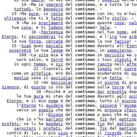
         14 ~Ma io 
spererò
 del 
continuo
, e a tutte le tu
      
tuttodì
, lo 
benedirà
 del 
continuo
. ~

     23 ~Ma 
pure
, io 
resto
 del 
continuo
 con te; tu m'hai
  
oltraggio
 che ti è 
fatto
 del 
continuo
 dallo 
stolto
. ~

       9 ~Ma io 
proclamerò
 del 
continuo
 queste 
cose
, 
sal
     tua 
casa
, e ti 
lodano
 del 
continuo
! 
Sela
. ~

             16 ~
festeggia
 del 
continuo
 nel tuo 
nome
, ed
 
Eterno
, ti 
nasconderai
 tu del 
continuo
, e l'
ira
 tua 
ard
     la sua 
forza
, 
cercate
 del 
continuo
 la sua 
faccia
! ~

     15 ~
Sian
 quei 
peccati
 del 
continuo
 davanti all'
Eter
    
osserverò
 la tua 
legge
 del 
continuo
, in 
sempiterno
. ~
        109 ~La 
vita
 mia è del 
continuo
 in 
pericolo
 ma i
       sarò salvo, e 
terrò
 del 
continuo
 i tuoi 
statuti
 d
      in ogni 
tempo
, e 
sii
 del 
continuo
rapito
 nell'
affe
              21 ~tienteli del 
continuo
legati
 sul 
cuore
     come un 
artefice
, ero del 
continuo
 esuberante di 
gi
      
moglie
 sono il 
gocciolar
continuo
 d'un 
tetto
. ~

              15 ~Un 
gocciolar
continuo
 in 
giorno
 di gra
 
Signore
, di 
giorno
 io sto del 
continuo
 sulla 
torre
 di 
v
               10 ~Poiché è un 
continuo
dar
precetto
 dop
       le tua 
mura
 mi stan del 
continuo
 davanti agli 
occ
   
Eterno
, e il mio 
nome
 è del 
continuo
, tutto il 
giorno
       l'
Eterno
 ti 
guiderà
 del 
continuo
, 
sazierà
 l'
anima
       verso un 
popolo
 che del 
continuo
 mi 
provoca
sfacc
                17 ~
Dicono
 del 
continuo
 a quei che mi 
sp
       che io v'ho 
parlato
 del 
continuo
, 
fin
 dal 
mattino
 
profeti
; ve li ha 
mandati
 del 
continuo
fin
 dal 
mattino
,
      
servitori
 i 
profeti
, del 
continuo
, 
fin
 dal 
mattino
   contro di lui, è più 
vivo
 e 
continuo
 il 
ricordo
 che h