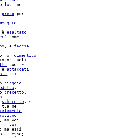
e 
lodi
 ne

 
preso
 per

meggerò
 è 
esaltato
erà
no
, e 
faccia


o non 
dimentico
inanzi agli

tto
 suo. ~

 e 
attaccati
oia
, mi

n 
pioggia
edetta
,

o 
precetto
,

hi
. ~

schernito
; ~

 tua ne'

iatamente
rezzano
: `

, ma voi

 ma voi

o di esso;
