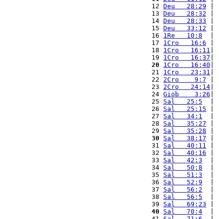
 12 
Deu   28:29
 | 
 13 
Deu   28:32
 | 
 14 
Deu   28:33
 | 
 15 
Deu   33:12
 | 
 16 
1Re   10:8
  | 
 17 
1Cro   16:6
 | 
 18 
1Cro   16:11
| 
 19 
1Cro   16:37
| 
 20
1Cro   16:40
| 
 21 
1Cro   23:31
| 
 22 
2Cro    9:7
 | 
 23 
2Cro   24:14
| 
 24 
Giob    3:26
| 
 25 
Sal   25:5
  | 
 26 
Sal   25:15
 | 
 27 
Sal   34:1
  | 
 28 
Sal   35:27
 | 
 29 
Sal   35:28
 | 
 30
Sal   38:17
 | 
 31 
Sal   40:11
 | 
 32 
Sal   40:16
 | 
 33 
Sal   42:3
  | 
 34 
Sal   50:8
  | 
 35 
Sal   51:3
  | 
 36 
Sal   52:9
  | 
 37 
Sal   56:2
  | 
 38 
Sal   56:5
  | 
 39 
Sal   69:23
 | 
 40
Sal   70:4
  | 
 41 
Sal   71:6
  | 