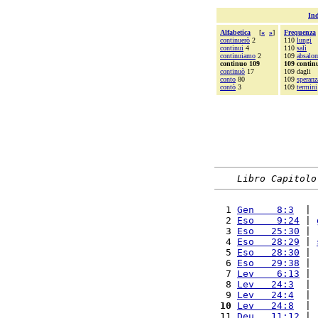
Ind
Alfabetica
[
«
»
]
Frequenza
continuerò
2
110
lungi
continui
4
110
salì
continuiamo
2
109
absalo
continuo 109
109 contin
continuò
17
109 dagli
conto
80
109
speranz
contò
3
109
termini
Libro Capitolo
  1 
Gen    8:3
  | 
  2 
Eso    9:24
 | 
  3 
Eso   25:30
 | 
  4 
Eso   28:29
 | 
  5 
Eso   28:30
 | 
  6 
Eso   29:38
 | 
  7 
Lev    6:13
 | 
  8 
Lev   24:3
  | 
  9 
Lev   24:4
  | 
 10
Lev   24:8
  | 
 11 
Deu   11:12
 | 