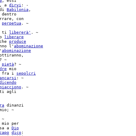
a
, essi

, a 
dirvi
: -

di 
Babilonia
,

 dentro

rrare, con

perpetua
. ~

 ti 
libererà'
. ~

o 
liberare
che 
produce
nno l'
abominazione
'
abominazione
ottiranno,

? ~

 
pietà
? ~

dre
 mio

 fra i 
sepolcri
ancarsi
: ~

dicendo
piacciono
. ~

ti agli

ra
 dinanzi

mio; ~

 ~

 mio per

sa a 
Dio
capo
dico
:
