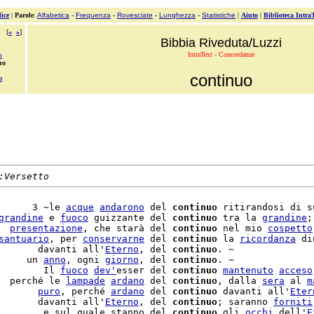
ice
|
Parole
:
Alfabetica
-
Frequenza
-
Rovesciate
-
Lunghezza
-
Statistiche
|
Aiuto
|
Biblioteca Intra
[
«
»
]
Bibbia Riveduta/Luzzi
IntraText - Concordanze
m
uo
continuo
a
:Versetto
      3 ~le 
acque
andarono
 del 
continuo
 ritirandosi di s
grandine
 e 
fuoco
 guizzante del 
continuo
 tra la 
grandine
;
  
presentazione
, che starà del 
continuo
 nel mio 
cospetto
santuario
, per 
conservarne
 del 
continuo
 la 
ricordanza
 di
       davanti all'
Eterno
, del 
continuo
. ~

     un 
anno
, ogni 
giorno
, del 
continuo
. ~

        Il 
fuoco
dev'
esser del 
continuo
mantenuto
acceso
  perché le 
lampade
ardano
 del 
continuo
, dalla 
sera
 al 
m
       
puro
, perché 
ardano
 del 
continuo
 davanti all'
Eter
       davanti all'
Eterno
, del 
continuo
; saranno 
forniti
        e sul quale stanno del 
continuo
 gli 
occhi
 dell'
E