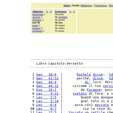
Indice
|
Parole
:
Alfabetica
-
Frequenza
-
Ro
Alfabetica
[
«
»
]
Frequenza
[
«
»
]
resistevano
1
96 potrà
resistito
2
96
preghiera
resistono
1
96 quindi
reso 96
96 reso
resolo
1
96 stanno
respinge
2
96 subito
respingerà
1
95 avrete
Libro Capitolo:Versetto
 1 
Gen   30:6
  |       
Rachele
disse
: `
Id
 2 
Gen   41:52
 |       perché, 
disse
, `
Id
 3 
Gen   44:4
  |           
di'
 loro: Perc
 4 
Gen   44:32
 |     siccome il tuo 
servi
 5 
Eso   10:1
  |         da 
Faraone
; poic
 6 
Lev    4:22
 |     
vietato
 di fare, e s
 7 
Lev    5:5
  |         Quand'uno dunque
 8 
Lev    5:19
 |         quel tale si è 
r
 9 
Lev    6:4
  |      avrà così 
peccato
 e
10
Lev    6:7
  |          sia la cosa di 
11 
Lev   22:5
  |   
toccato
 un 
rettile
 che