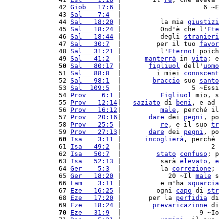
42 
Giob   17:6
 |                     6 ~E
43 
Sal    7:4
  |                         
44 
Sal   18:20
 |          la mia 
giustizi
45 
Sal   18:24
 |          Ond'è che l'
Ete
46 
Sal   18:44
 |          degli 
stranieri
47 
Sal   30:7
  |         per il tuo 
favor
48 
Sal   31:21
 |          l'
Eterno
! poich
49 
Sal   41:2
  |      
manterrà
 in 
vita
; e
50
Sal   80:17
 |       
figliuol
 dell'
uomo
51 
Sal   88:8
  |         i miei 
conoscent
52 
Sal   98:1
  |        
braccio
 suo 
santo
53 
Sal  109:5
  |                  5 ~Essi
54 
Prov    6:1
 |          
Figliuol
 mio, s
55 
Prov   12:14
|   
saziato
 di 
beni
, e ad 
56 
Prov   16:12
|          
male
, perché il
57 
Prov   20:16
|       
dare
 dei 
pegni
, po
58 
Prov   25:5
 |          
re
, e il suo 
tr
59 
Prov   27:13
|       
dare
 dei 
pegni
, po
60
Isa    3:11
 |      
incoglierà
, perché 
61 
Isa   49:2
  |                       2 
62 
Isa   50:7
  |         
stato
confuso
; p
63 
Isa   52:13
 |          sarà 
elevato
, 
e
64 
Ger    5:3
  |          la 
correzione
; 
65 
Ger   18:20
 |            20 ~Il 
male
 s
66 
Lam    3:11
 |          e m'ha 
squarcia
67 
Eze   16:25
 |         ogni 
capo
 di 
str
68 
Eze   17:20
 |       per la 
perfidia
 di
69 
Eze   18:24
 |        
prevaricazione
 di
70
Eze   31:9
  |                    9 ~Io