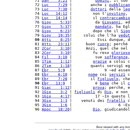
71 
Dan    5:21
 |          
uomini
, il suo 
72 
Luc    7:29
 |        anche i 
pubblican
73 
Luc    7:30
 |        
dottori
 della 
leg
74 
Luc   14:12
 |         non t'
invitino
, 
75 
Luc   14:14
 |         il 
contraccambio
76 
Giov    5:33
|          da 
Giovanni
, ed
77 
Giov    5:37
|          
mandato
, ha Egl
78 
Giov    6:23
|         dopo che il 
Sign
79 
Giov   19:35
|     colui che l'ha 
vedut
80
Atti    8:25
|           Essi dunque, d
81 
Atti   23:11
|      buon 
cuore
; perché 
82 
2Cor    3:10
|      Anzi, quel che nel 
83 
2Cor    3:10
|         fu reso 
glorioso
84 
Fil    3:10
 |          sue 
sofferenze
,
85 
1Tim    1:12
|         
grazie
 a colui c
86 
2Tim    1:18
|        quanti servigî eg
87 
Ebr    5:9
  |              9 ~ed essen
88 
Ebr    6:10
 |       
nome
 coi 
servizî
 c
89 
Ebr    7:28
 |        il 
Figliuolo
, che
90
Ebr   13:9
  |          è 
bene
 che il 
c
91 
Giac    1:12
|         
prova
; perché, e
92 
1Gio    3:2
 | 
figliuoli
 di 
Dio
, e non 
93 
1Gio    4:17
|          17 ~In questo l
94 
3Gio    1:3
 |    venuti dei 
fratelli
 c
95 
3Gio    1:6
 |                    6 ~Es
96 
Apoc   18:20
|         
Dio
, giudicandol
Best viewed with any br