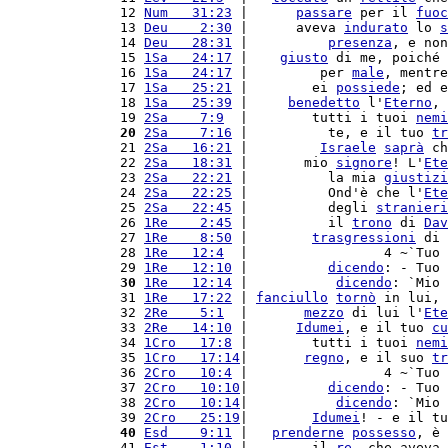
12 
Num   31:23
 |      
passare
 per il 
fuoc
13 
Deu    2:30
 |      aveva 
indurato
 lo 
s
14 
Deu   28:31
 |          
presenza
, e non
15 
1Sa   24:17
 |    
giusto
 di me, poiché 
16 
1Sa   24:17
 |         per 
male
, mentre
17 
1Sa   25:21
 |        ei 
possiede
; ed e
18 
1Sa   25:39
 |     
benedetto
 l'
Eterno
, 
19 
2Sa    7:9
  |        tutti i tuoi 
nemi
20
2Sa    7:16
 |          te, e il tuo 
tr
21 
2Sa   16:21
 |         
Israele
saprà
 ch
22 
2Sa   18:31
 |       mio 
signore
! L'
Ete
23 
2Sa   22:21
 |          la mia 
giustizi
24 
2Sa   22:25
 |          Ond'è che l'
Ete
25 
2Sa   22:45
 |          degli 
stranieri
26 
1Re    2:45
 |          il 
trono
 di 
Dav
27 
1Re    8:50
 |        
trasgressioni
 di 
28 
1Re   12:4
  |                 4 ~`Tuo 
29 
1Re   12:10
 |          
dicendo
: - Tuo 
30
1Re   12:14
 |           
dicendo
: `Mio 
31 
1Re   17:22
 | 
fanciullo
tornò
 in lui, 
32 
2Re    5:1
  |       
mezzo
 di lui l'
Ete
33 
2Re   14:10
 |      
Idumei
, e il tuo 
cu
34 
1Cro   17:8
 |        tutti i tuoi 
nemi
35 
1Cro   17:14
|       
regno
, e il suo 
tr
36 
2Cro   10:4
 |                 4 ~`Tuo 
37 
2Cro   10:10
|          
dicendo
: - Tuo 
38 
2Cro   10:14
|           
dicendo
: `Mio 
39 
2Cro   25:19
|        
Idumei
! - e il tu
40
Esd    9:11
 |   
prenderne
possesso
, è 
41 
Est    1:10
 |        il 
re
, che aveva 