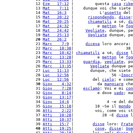
12 
Eze   17:12
 |         questa 
casa
ribe
13 
Mat    7:11
 |    dunque voi che siete 
14 
Mat   16:3
  |           L'
aspetto
 del 
15 
Mat   20:22
 |      
rispondendo
, 
disse
:
16 
Mat   20:25
 |      
chiamatili
 a sé, 
di
17 
Mat   24:32
 |          e 
metton
 le 
fog
18 
Mat   24:42
 |     
Vegliate
, dunque, pe
19 
Mat   25:13
 |      
Vegliate
 dunque, pe
20
Mat   26:2
  |                         
21 
Marc    7:9
 |     
diceva
 loro ancora: 
22 
Marc   10:38
|                      38 
23 
Marc   10:42
| 
chiamatili
 a sé, 
disse
 l
24 
Marc   13:28
|          e 
metton
 le 
fog
25 
Marc   13:33
|    
guardia
, 
vegliate
, po
26 
Marc   13:35
|       
Vegliate
 dunque pe
27 
Luc   11:13
 |       dunque, che siete 
28 
Luc   12:56
 |                56 ~
Ipocr
29 
Luc   12:56
 |        del 
cielo
; e come
30
Giov    4:32
|          da 
mangiare
 che
31 
Giov    7:28
|    
esclamò
: Voi e mi 
con
32 
Giov    8:14
|          e dove 
vado
; ma
33 
Giov   13:17
|                         
34 
Giov   14:4
 |              4 ~e del do
35 
Giov   15:18
|         18 ~Se il 
mondo
 
36 
Atti    2:22
|         voi, come voi st
37 
Atti   10:28
|            28 ~E 
disse
 l
38 
Atti   10:37
|                         
39 
Atti   15:7
 |        
disse
 loro: 
Frate
40
Atti   19:25
|         
cose
, 
disse
: 
Uom
41 
Atti   20:18
|        lui, egli 
disse
 l