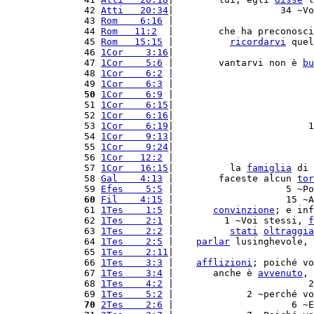
42 
Atti   20:34
|                   34 ~Vo
43 
Rom    6:16
 |                         
44 
Rom   11:2
  |        che ha preconosci
45 
Rom   15:15
 |          
ricordarvi
 quel
46 
1Cor    3:16
|                         
47 
1Cor    5:6
 |        vantarvi non è 
bu
48 
1Cor    6:2
 |                         
49 
1Cor    6:3
 |                         
50
1Cor    6:9
 |                         
51 
1Cor    6:15
|                         
52 
1Cor    6:16
|                         
53 
1Cor    6:19
|                        1
54 
1Cor    9:13
|                         
55 
1Cor    9:24
|                         
56 
1Cor   12:2
 |                         
57 
1Cor   16:15
|          la 
famiglia
 di 
58 
Gal    4:13
 |        faceste alcun 
tor
59 
Efes    5:5
 |                    5 ~Po
60
Fil    4:15
 |                    15 ~A
61 
1Tes    1:5
 |       
convinzione
; e inf
62 
1Tes    2:1
 |         1 ~Voi stessi, 
f
63 
1Tes    2:2
 |          
stati
oltraggia
64 
1Tes    2:5
 |    
parlar
 lusinghevole, 
65 
1Tes    2:11
|                         
66 
1Tes    3:3
 |    
afflizioni
; poiché vo
67 
1Tes    3:4
 |       anche è 
avvenuto
, 
68 
1Tes    4:2
 |                        2
69 
1Tes    5:2
 |             2 ~perché vo
70
2Tes    2:6
 |                     6 ~E