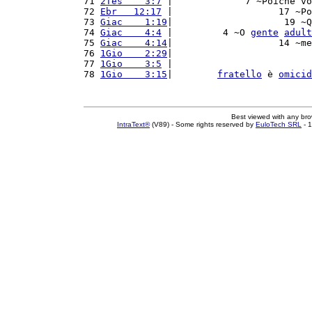
71 
2Tes    3:7
 |             7 ~Poiché vo
72 
Ebr   12:17
 |                   17 ~Po
73 
Giac    1:19
|                    19 ~Q
74 
Giac    4:4
 |         4 ~O 
gente
adult
75 
Giac    4:14
|                   14 ~me
76 
1Gio    2:29
|                         
77 
1Gio    3:5
 |                         
78 
1Gio    3:15
|        
fratello
 è 
omicid
Best viewed with any br
IntraText®
(V89) - Some rights reserved by
EuloTech SRL
- 1