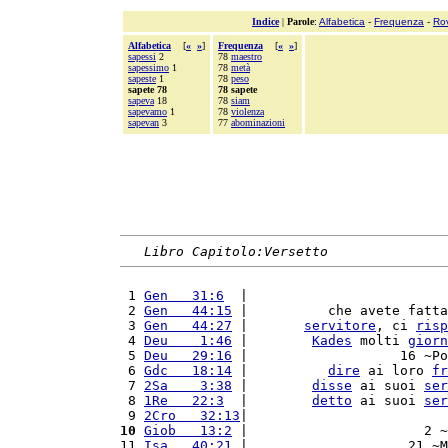
Indice
|
Parole
:
Alfabetica
-
Frequenza
-
Ro
Alfabetica
[
«
»
]
Frequenza
[
«
»
]
sapessi
2
78
maestro
sapessimo
1
78
metà
sapeste
1
78
peso
sapete 78
78 sapete
sapeva
18
78
siam
sapevamo
1
78
violenza
sapevan
3
77
abominazioni
Libro Capitolo:Versetto
 1 
Gen   31:6
  |                         
 2 
Gen   44:15
 |          che avete fatta
 3 
Gen   44:27
 |       
servitore
, ci 
risp
 4 
Deu    1:46
 |        
Kades
 molti 
giorn
 5 
Deu   29:16
 |                   16 ~Po
 6 
Gdc   18:14
 |          
dire
 ai loro 
fr
 7 
2Sa    3:38
 |        
disse
 ai suoi 
ser
 8 
1Re   22:3
  |        
detto
 ai suoi 
ser
 9 
2Cro   32:13
|                         
10
Giob   13:2
 |                      2 ~
11 
Isa   40:21
 |                    21 ~M