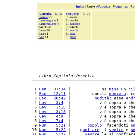
Indice
|
Parole
:
Alfabetica
-
Frequenza
-
Ro
Alfabetica
[
«
»
]
Frequenza
[
«
»
]
fiamme
55
61 avesse
fiammeggiano
1
61 benché
fiammeggiante
4
61
damasco
fianchi 61
61 fianchi
fianco
20
61
guardia
fiatare
1
61
pezzi
fiato
14
61
prova
Libro Capitolo:Versetto
 1 
Gen   37:34
 |             si 
mise
 un 
ci
 2 
Eso   12:11
 |         questa 
maniera
: c
 3 
Eso   28:42
 |          
nudità
; esse 
and
 4 
Lev    3:4
  |            v'è sopra e ch
 5 
Lev    3:10
 |            v'è sopra e ch
 6 
Lev    3:15
 |            v'è sopra e ch
 7 
Lev    4:9
  |            v'è sopra e ch
 8 
Lev    7:4
  |            v'è sopra e ch
 9 
Num    5:21
 |       
popolo
, facendoti 
s
10
Num    5:22
 |    
gonfiare
 il 
ventre
 e 
s
11 
Num    5:27
 |      
ventre
 le si gonfier