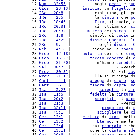
12 
Num   33:55
 |          negli 
occhi
 e 
pu
13 
Gios   23:13
|     
insidia
, un 
flagello
 
14 
2Sa   20:8
  |          cinturino, gli p
15 
1Re    2:5
  |          la 
cintura
 che 
p
16 
1Re   18:46
 |          
Elia
, il quale, 
17 
1Re   20:31
 |          ci mettiam de' 
s
18 
1Re   20:32
 |       
misero
 dei 
sacchi
 i
19 
2Re    1:8
  |        cintola di 
cuoio
 i
20
2Re    4:29
 |        
disse
 a 
Ghehazi
: `
21 
2Re    9:1
  |            e gli 
disse
: `
22 
Neh    4:18
 |         ciascuno la 
spada
23 
Giob   12:18
|     
autorità
 dei 
re
 e 
cin
24 
Giob   15:27
|        
faccia
coperta
 di 
25 
Giob   31:20
|           m'hanno 
benedet
26 
Sal   38:7
  |                   7 ~Poic
27 
Prov   30:31
|                 31 ~il 
ca
28 
Prov   31:17
|         Ella si ricinge d
29 
Cant    4:1
 |        
gregge
 di 
capre
, 
s
30
Cant    6:5
 |        
mandra
 di 
capre
, 
s
31 
Isa    5:27
 |            
scioglie
 la 
ci
32 
Isa   11:5
  |        
fedeltà
 la 
cintura
33 
Isa   20:2
  |          
sciogliti
 il 
sac
34 
Isa   21:3
  |                   3 ~Perc
35 
Isa   32:11
 |             
cingetevi
 di 
36 
Isa   45:1
  |           
sciogliere
 le 
c
37 
Ger   13:1
  |     
cintura
 di 
lino
, mett
38 
Ger   13:2
  |           
Eterno
, e me la
39 
Ger   13:4
  |         hai 
comprata
 e ch
40
Ger   13:11
 |        come la 
cintura
ad
41 
Ger   30:6
  |         gli 
uomini
 con le