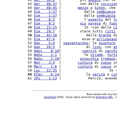
42 
Ger   48:37
 |         son delle 
incisio
43 
Ger   48:45
 |        
mezzo
 a 
Sihon
, che
44 
Eze    1:27
 |           dalla 
sembianza
45 
Eze    1:27
 |           dalla 
sembianza
46 
Eze    8:2
  |           l'
aspetto
 del 
f
47 
Eze    8:2
  |         
giù
pareva
 di 
fuo
48 
Eze   23:15
 |           15 ~con delle 
c
49 
Eze   29:7
  |         stare tutti 
ritti
50
Eze   44:18
 |            delle 
brache
 d
51 
Eze   47:4
  |          esse m'
arrivavan
52 
Dan    5:6
  | 
spaventarono
; le 
giunture
53 
Dan   10:5
  |            di 
lino
, con 
a
54 
Amos    8:10
|          
coprirò
 di 
sacch
55 
Nahu    2:1
 |           le 
strade
, 
fort
56 
Nahu    2:10
|         
ginocchia
tremano
57 
Mat    3:4
  |        
cintura
 di 
cuoio
 i
58 
Marc    1:6
 |        
cintura
 di 
cuoio
 i
59 
Luc   12:35
 |                       35 
60
Efes    6:14
|            la 
verità
 a 
ci
61 
1Pi    1:13
 |             Perciò, avend
Best viewed with any br
IntraText®
(V89) - Some rights reserved by
EuloTech SRL
- 1