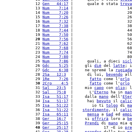
12 
Gen   44:17
 |      quale è stata 
trova
13 
Num    7:14
 |                       14
14 
Num    7:20
 |                       20
15 
Num    7:26
 |                       26
16 
Num    7:32
 |                       32
17 
Num    7:38
 |                       38
18 
Num    7:44
 |                       44
19 
Num    7:50
 |                       50
20
Num    7:56
 |                       56
21 
Num    7:62
 |                       62
22 
Num    7:68
 |                       68
23 
Num    7:74
 |                       74
24 
Num    7:80
 |                       80
25 
Num    7:86
 |      quali, a dieci 
sicl
26 
Gdc    5:25
 |     gli 
diè
 del 
latte
; i
27 
Gdc    6:38
 |     ne spremé la 
rugiada
28 
2Sa   12:3
  |      di lui, 
bevendo
 all
29 
1Re    7:26
 |       
fatto
 come l'
orlo
 
30
2Cro    4:5
 |       
fatto
 come l'
orlo
 
31 
Sal   23:5
  |     mio 
capo
 con 
olio
; l
32 
Sal   75:8
  |       L'
Eterno
 ha in 
man
33 
Isa   51:17
 |     dalla 
mano
 dell'
Eter
34 
Isa   51:17
 |      hai 
bevuto
 il 
calic
35 
Isa   51:22
 |        io ti 
tolgo
 di 
ma
36 
Isa   51:22
 |    
stordimento
, il 
calic
37 
Isa   65:11
 |      
mensa
 a 
Gad
 ed 
empi
38 
Ger   16:7
  |     si 
offrirà
 loro a 
be
39 
Ger   25:15
 |     
Prendi
 di 
mano
 mia q
40
Ger   25:17
 |             17 ~E io 
pre
41 
Ger   25:28
 |     
prender
 dalla tua 
ma