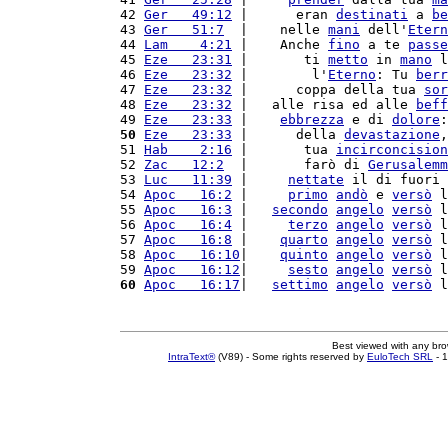
42 
Ger   49:12
 |      eran 
destinati
 a 
be
43 
Ger   51:7
  |    nelle 
mani
 dell'
Etern
44 
Lam    4:21
 |    Anche 
fino
 a te 
passe
45 
Eze   23:31
 |       ti 
metto
 in 
mano
 l
46 
Eze   23:32
 |        l'
Eterno
: Tu 
berr
47 
Eze   23:32
 |      coppa della tua 
sor
48 
Eze   23:32
 |   alle risa ed alle 
beff
49 
Eze   23:33
 |    
ebbrezza
 e di 
dolore
:
50
Eze   23:33
 |      della 
devastazione
,
51 
Hab    2:16
 |       tua 
incirconcision
52 
Zac   12:2
  |       farò di 
Gerusalemm
53 
Luc   11:39
 |     
nettate
 il di fuori 
54 
Apoc   16:2
 |     
primo
andò
 e 
versò
 l
55 
Apoc   16:3
 |   
secondo
angelo
versò
 l
56 
Apoc   16:4
 |     
terzo
angelo
versò
 l
57 
Apoc   16:8
 |    
quarto
angelo
versò
 l
58 
Apoc   16:10
|    
quinto
angelo
versò
 l
59 
Apoc   16:12
|     
sesto
angelo
versò
 l
60
Apoc   16:17
|   
settimo
angelo
versò
 l
Best viewed with any br
IntraText®
(V89) - Some rights reserved by
EuloTech SRL
- 1