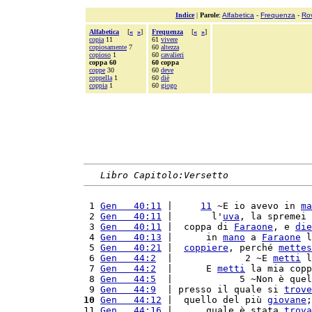
Indice
|
Parole
:
Alfabetica
-
Frequenza
-
Ro
Alfabetica
[
«
»
]
Frequenza
[
«
»
]
copia
11
61
vivere
copiosamente
7
60
altezza
copioso
1
60
cavalieri
coppa 60
60 coppa
coppe
30
60
deve
coppella
1
60
diè
coppia
1
60
giogo
Libro Capitolo:Versetto
 1 
Gen   40:11
 |     
11
 ~E io avevo in 
ma
 2 
Gen   40:11
 |       l'
uva
, la spremei 
 3 
Gen   40:11
 |  coppa di 
Faraone
, e 
die
 4 
Gen   40:13
 |      in 
mano
 a 
Faraone
 l
 5 
Gen   40:21
 |  
coppiere
, perché 
mettes
 6 
Gen   44:2
  |             2 ~E 
metti
 l
 7 
Gen   44:2
  |      E 
metti
 la mia copp
 8 
Gen   44:5
  |            5 ~Non è quel
 9 
Gen   44:9
  | presso il quale si 
trove
10
Gen   44:12
 |  quello del più 
giovane
;
11 
Gen   44:16
 |      quale è stata 
trova