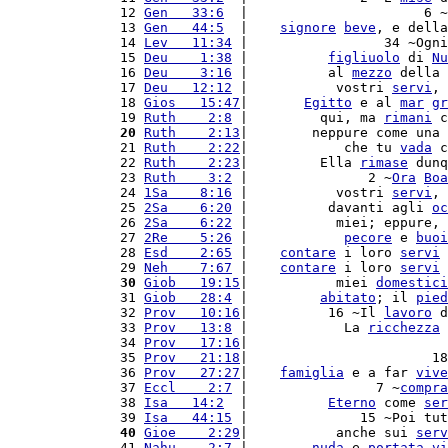
12 
Gen   33:6
  |                      6 ~
13 
Gen   44:5
  |    
signore
beve
, e della
14 
Lev   11:34
 |                 34 ~Ogni
15 
Deu    1:38
 |          
figliuolo
 di 
Nu
16 
Deu    3:16
 |          al 
mezzo
 della 
17 
Deu   12:12
 |           vostri 
servi
, 
18 
Gios   15:47
|       
Egitto
 e al 
mar
gr
19 
Ruth    2:8
 |         qui, ma 
rimani
 c
20
Ruth    2:13
|        neppure come una 
21 
Ruth    2:22
|            che tu 
vada
 c
22 
Ruth    2:23
|         Ella 
rimase
 dunq
23 
Ruth    3:2
 |               2 ~
Ora
Boa
24 
1Sa    8:16
 |           vostri 
servi
, 
25 
2Sa    6:20
 |          davanti agli 
oc
26 
2Sa    6:22
 |           miei; eppure, 
27 
2Re    5:26
 |            
pecore
 e 
buoi
28 
Esd    2:65
 |    
contare
 i loro 
servi
 
29 
Neh    7:67
 |    
contare
 i loro 
servi
 
30
Giob   19:15
|           miei 
domestici
31 
Giob   28:4
 |         
abitato
; il 
pied
32 
Prov   10:16
|          16 ~Il 
lavoro
 d
33 
Prov   13:8
 |            La 
ricchezza
 
34 
Prov   17:16
|                         
35 
Prov   21:18
|                       18
36 
Prov   27:27
|    
famiglia
 e a far 
vive
37 
Eccl    2:7
 |                7 ~
compra
38 
Isa   14:2
  |          
Eterno
 come 
ser
39 
Isa   44:15
 |              15 ~Poi tut
40
Gioe    2:29
|           anche sui 
serv
41 
Nahu    2:7
 |        
nuda
 e 
portata
vi