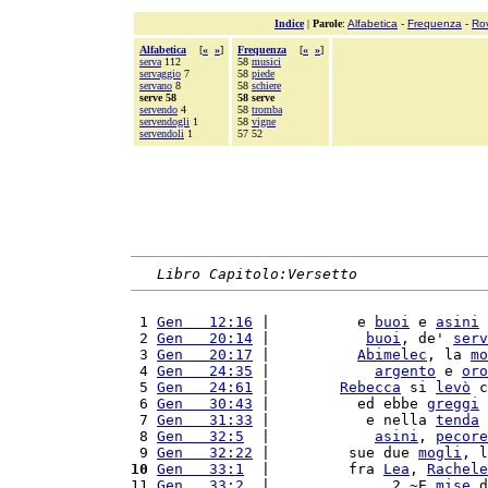
Indice
|
Parole
:
Alfabetica
-
Frequenza
-
Ro
Alfabetica
[
«
»
]
Frequenza
[
«
»
]
serva
112
58
musici
servaggio
7
58
piede
servano
8
58
schiere
serve 58
58 serve
servendo
4
58
tromba
servendogli
1
58
vigne
servendoli
1
57 52
Libro Capitolo:Versetto
 1 
Gen   12:16
 |          e 
buoi
 e 
asini
 
 2 
Gen   20:14
 |           
buoi
, de' 
serv
 3 
Gen   20:17
 |          
Abimelec
, la 
mo
 4 
Gen   24:35
 |            
argento
 e 
oro
 5 
Gen   24:61
 |        
Rebecca
 si 
levò
 c
 6 
Gen   30:43
 |          ed ebbe 
greggi
 7 
Gen   31:33
 |           e nella 
tenda
 
 8 
Gen   32:5
  |            
asini
, 
pecore
 9 
Gen   32:22
 |         sue due 
mogli
, l
10
Gen   33:1
  |         fra 
Lea
, 
Rachele
11 
Gen   33:2
  |              2 ~E 
mise
 d