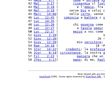
42 
Mal    3:17
 |        
risparmia
 il 
figl
43 
Mal    3:18
 |          e l'
empio
, fra 
44 
Mal    3:18
 |      serve 
Dio
 e colui c
45 
Marc   14:66
|      nella 
corte
, venne 
46 
Luc   12:45
 |   
comincia
 a 
battere
 i 
s
47 
Luc   14:35
 |                         
48 
Luc   22:26
 |        chi 
governa
 come 
49 
Luc   22:27
 |          a 
tavola
oppur
 
50
Luc   22:27
 |        
mezzo
 a voi come 
51 
Giov    2:10
|                        1
52 
Giov   12:26
|                     26 ~
53 
Giov   12:26
|          mio 
servitore
; 
54 
Rom   14:18
 |                    18 ~P
55 
1Cor   14:22
|    
credenti
: la 
profezia
56 
2Cor    8:14
| 
circostanze
, la vostra 
a
57 
Fil    2:22
 |          
maniera
 che un 
58 
2Tes    3:17
|        
mano
; di me, 
Paol
Best viewed with any br
IntraText®
(V89) - Some rights reserved by
EuloTech SRL
- 1