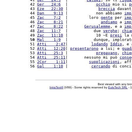
42 
Ger   24:6
  |            
occhio
 mio si 
p
43 
Eze   22:30
 |             
breccia
 davant
44 
Dan    9:13
 |            non abbiamo 
imp
45 
Zac    7:2
  |         loro 
gente
 per 
imp
46 
Zac    8:21
 |              
andiamo
 a 
imp
47 
Zac    8:22
 |       
Gerusalemme
, e a 
imp
48 
Zac   11:7
  |           due 
verghe
; 
chia
49 
Zac   11:10
 |            10 ~E 
presi
 la 
50
Mal    1:9
  |           dunque, implorat
51 
Atti    2:47
|          
lodando
Iddio
, e 
52 
Atti   12:20
| 
presentarono
 a lui; e 
guad
53 
Atti   25:3
 |            
pregavano
, 
chie
54 
Atti   25:11
|       nessuno mi può 
conse
55 
2Cor    1:11
|         
supplicazioni
, aff
56 
Gal    1:10
 |          
cercando
 di conci
Best viewed with any br
IntraText®
(V89) - Some rights reserved by
EuloTech SRL
- 1