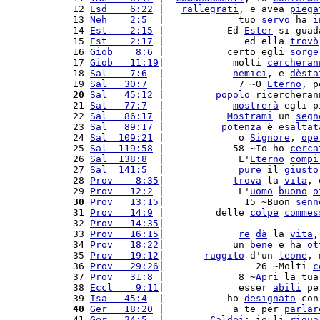
12 
Esd    6:22
 |   
rallegrati
, e avea 
piega
13 
Neh    2:5
  |             tuo 
servo
 ha 
i
14 
Est    2:15
 |           Ed 
Ester
 si guad
15 
Est    2:17
 |              ed ella 
trovò
16 
Giob    8:6
 |           certo egli 
sorge
17 
Giob   11:19
|            molti 
cercheran
18 
Sal    7:6
  |            
nemici
, e 
dèsta
19 
Sal   30:7
  |             7 ~O 
Eterno
, p
20
Sal   45:12
 |         
popolo
 ricercheran
21 
Sal   77:7
  |            
mostrerà
 egli p
22 
Sal   86:17
 |           
Mostrami
 un 
segn
23 
Sal   89:17
 |          
potenza
 è 
esaltat
24 
Sal  109:21
 |             o 
Signore
, 
ope
25 
Sal  119:58
 |            58 ~Io ho 
cerca
26 
Sal  138:8
  |             L'
Eterno
compi
27 
Sal  141:5
  |             
pure
 il 
giusto
28 
Prov    8:35
|            
trova
 la 
vita
, 
29 
Prov   12:2
 |             L'
uomo
buono
o
30
Prov   13:15
|              15 ~Buon 
senn
31 
Prov   14:9
 |         delle 
colpe
commes
32 
Prov   14:35
|                           
33 
Prov   16:15
|             
re
dà
 la 
vita
,
34 
Prov   18:22
|            un 
bene
 e ha 
ot
35 
Prov   19:12
|       
ruggito
 d'un 
leone
, 
36 
Prov   29:26
|                26 ~Molti 
c
37 
Prov   31:8
 |             8 ~
Apri
 la tua
38 
Eccl    9:11
|             esser 
abili
 pe
39 
Isa   45:4
  |           ho 
designato
 con
40
Ger   18:20
 |            a te per 
parlar
41 
Ger   24:5
  |        
Caldei
; io li 
rigua