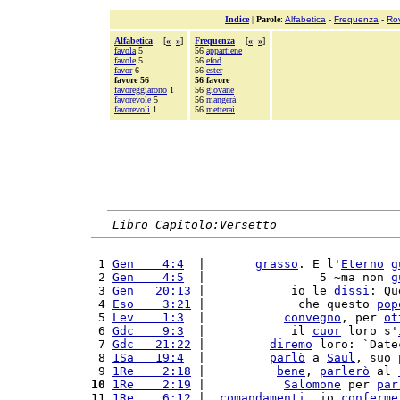
Indice
|
Parole
:
Alfabetica
-
Frequenza
-
Ro
Alfabetica
[
«
»
]
Frequenza
[
«
»
]
favola
5
56
appartiene
favole
5
56
efod
favor
6
56
ester
favore 56
56 favore
favoreggiarono
1
56
giovane
favorevole
5
56
mangerà
favorevoli
1
56
metterai
Libro Capitolo:Versetto
 1 
Gen    4:4
  |       
grasso
. E l'
Eterno
g
 2 
Gen    4:5
  |                5 ~ma non 
g
 3 
Gen   20:13
 |            io le 
dissi
: Qu
 4 
Eso    3:21
 |             che questo 
pop
 5 
Lev    1:3
  |           
convegno
, per 
ot
 6 
Gdc    9:3
  |            il 
cuor
 loro s'
 7 
Gdc   21:22
 |         
diremo
 loro: `Date
 8 
1Sa   19:4
  |         
parlò
 a 
Saul
, suo 
 9 
1Re    2:18
 |          
bene
, 
parlerò
 al 
10
1Re    2:19
 |           
Salomone
 per 
par
11 
1Re    6:12
 |  
comandamenti
, io 
conferme