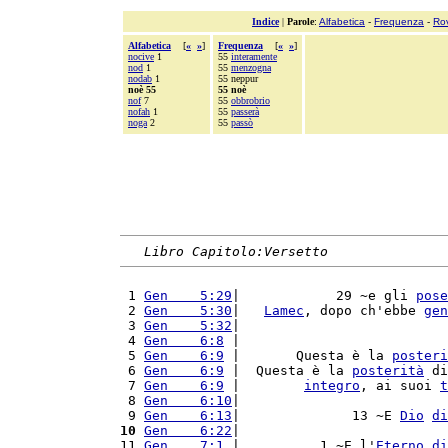
Indice
|
Parole
:
Alfabetica
-
Frequenza
-
Ro
Alfabetica
[
«
»
]
Frequenza
[
«
»
]
nocive
1
55
interamente
nod
1
55
menzogna
nodab
1
55 neppur
noè 55
55 noè
nof
7
55
obbrobrio
nofah
1
55
passerà
noga
2
55
passò
Libro Capitolo:Versetto
 1 
Gen    5:29
|            29 ~e gli 
pose
 2 
Gen    5:30
|   
Lamec
, dopo ch'ebbe 
gen
 3 
Gen    5:32
|                          
 4 
Gen    6:8
 |                          
 5 
Gen    6:9
 |       Questa è la 
posteri
 6 
Gen    6:9
 |  Questa è la 
posterità
 di
 7 
Gen    6:9
 |        
integro
, ai suoi 
t
 8 
Gen    6:10
|                          
 9 
Gen    6:13
|              13 ~E 
Dio
di
10
Gen    6:22
|                          
11 
Gen    7:1
 |          1 ~E l'
Eterno
di