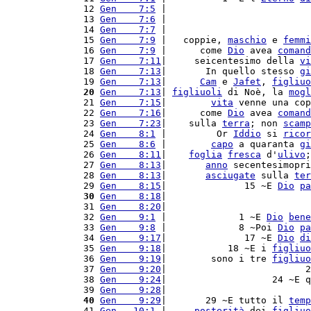
12 
Gen    7:5
 |                          
13 
Gen    7:6
 |                          
14 
Gen    7:7
 |                          
15 
Gen    7:9
 |   coppie, 
maschio
 e 
femmi
16 
Gen    7:9
 |      come 
Dio
 avea 
comand
17 
Gen    7:11
|     seicentesimo della 
vi
18 
Gen    7:13
|       In quello stesso 
gi
19 
Gen    7:13
|      
Cam
 e 
Jafet
, 
figliuo
20
Gen    7:13
| 
figliuoli
 di Noè, la 
mogl
21 
Gen    7:15
|        
vita
 venne una cop
22 
Gen    7:16
|      come 
Dio
 avea 
comand
23 
Gen    7:23
|    sulla 
terra
; non 
scamp
24 
Gen    8:1
 |         Or 
Iddio
 si 
ricor
25 
Gen    8:6
 |        
capo
 a quaranta 
gi
26 
Gen    8:11
|    
foglia
fresca
 d'
ulivo
;
27 
Gen    8:13
|       
anno
 secentesimopri
28 
Gen    8:13
|       
asciugate
 sulla 
ter
29 
Gen    8:15
|              15 ~E 
Dio
pa
30
Gen    8:18
|                          
31 
Gen    8:20
|                          
32 
Gen    9:1
 |             1 ~E 
Dio
bene
33 
Gen    9:8
 |             8 ~Poi 
Dio
pa
34 
Gen    9:17
|              17 ~E 
Dio
di
35 
Gen    9:18
|           18 ~E i 
figliuo
36 
Gen    9:19
|        sono i tre 
figliuo
37 
Gen    9:20
|                         2
38 
Gen    9:24
|                   24 ~E q
39 
Gen    9:28
|                          
40
Gen    9:29
|       29 ~E tutto il 
temp
41 
Gen   10:1
 |     
posterità
 dei 
figliuo