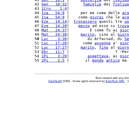
42 
Gen   10:32
|      
famiglie
 dei 
figliuo
43 
1Cro    1:4
|                          
44 
Isa   54:9
 |     per me come delle 
acq
45 
Isa   54:9
 |    come 
giurai
 che le 
acq
46 
Eze   14:14
|  
trovassero
 questi tre 
uo
47 
Eze   14:20
|    
mezzo
 ad esso si 
trova
48 
Mat   24:37
|         E come fu ai 
gior
49 
Mat   24:38
|     
marito
, sino al 
giorn
50
Luc    3:36
|        di Arfacsad, di 
Se
51 
Luc   17:26
|      come 
avvenne
 a' 
gior
52 
Luc   17:27
|     
marito
, 
fino
 al 
giorn
53 
Ebr   11:7
 |                    7 ~Per
54 
1Pi    3:20
|        
aspettava
, ai 
gior
55 
2Pi    2:5
 |       il 
mondo
antico
 ma 
Best viewed with any br
IntraText®
(V89) - Some rights reserved by
EuloTech SRL
- 1