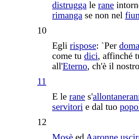
distrugga
le
rane
intorn
rimanga
se non nel
fiu
10
Egli
rispose
: `Per
doma
come tu
dici
, affinché 
all'
Eterno
, ch'è il nostr
11
E le
rane
s'
allontanera
servitori
e dal tuo
popo
12
Mosè
ed
Aaronne
usci