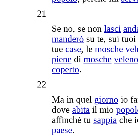
21
Se no, se non
lasci
and
manderò
su te, sui tuo
tue
case
, le
mosche
vel
piene
di
mosche
veleno
coperto
.
22
Ma in quel
giorno
io f
dove
abita
il mio
popol
affinché tu
sappia
che io
paese
.