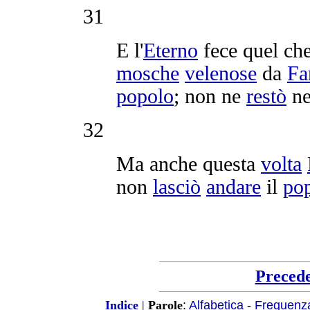
31
E l'
Eterno
fece quel ch
mosche
velenose
da
Fa
popolo
; non ne
restò
ne
32
Ma anche questa
volta
non
lasciò
andare
il
po
Preced
:
Alfabetica
-
Frequenz
Indice
|
Parole