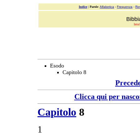
Indice
|
Parole
:
Alfabetica
-
Frequenza
-
Ro
Bibbi
Intra
Esodo
Capitolo 8
Preced
Clicca qui per nasco
Capitolo
8
1