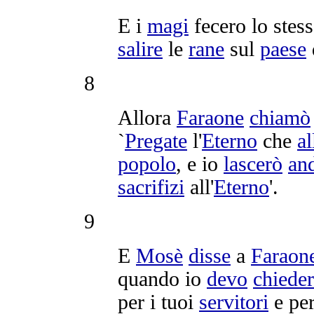
E i
magi
fecero lo stes
salire
le
rane
sul
paese
8
Allora
Faraone
chiamò
`
Pregate
l'
Eterno
che
al
popolo
, e io
lascerò
an
sacrifizi
all'
Eterno
'.
9
E
Mosè
disse
a
Faraon
quando io
devo
chiede
per i tuoi
servitori
e per