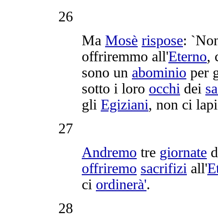
26
Ma
Mosè
rispose
: `Non
offriremmo
all'
Eterno
, 
sono un
abominio
per 
sotto i loro
occhi
dei
sa
gli
Egiziani
, non ci
lap
27
Andremo
tre
giornate
d
offriremo
sacrifizi
all'
E
ci
ordinerà'
.
28