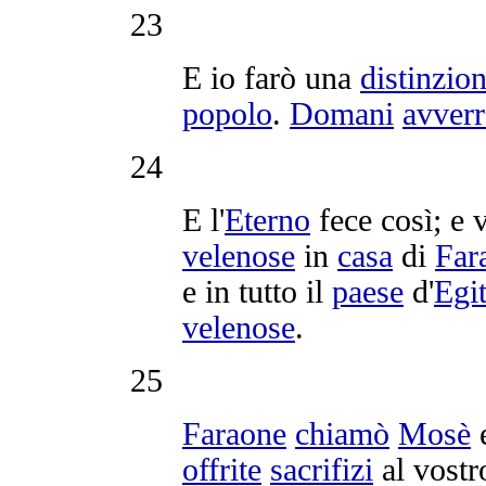
23
E io farò una
distinzio
popolo
.
Domani
avverr
24
E l'
Eterno
fece così; e
velenose
in
casa
di
Far
e in tutto il
paese
d'
Egit
velenose
.
25
Faraone
chiamò
Mosè
offrite
sacrifizi
al vost