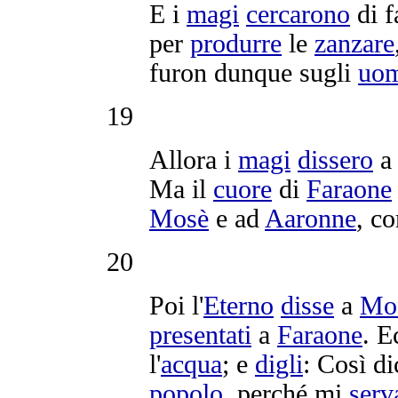
E i
magi
cercarono
di f
per
produrre
le
zanzare
furon dunque sugli
uom
19
Allora i
magi
dissero
Ma il
cuore
di
Faraone
Mosè
e ad
Aaronne
, co
20
Poi l'
Eterno
disse
a
Mo
presentati
a
Faraone
. E
l'
acqua
; e
digli
: Così dic
popolo
, perché mi
serv