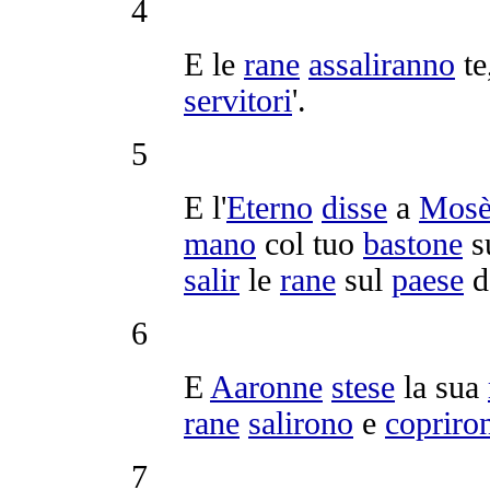
4
E le
rane
assaliranno
te
servitori
'.
5
E l'
Eterno
disse
a
Mos
mano
col tuo
bastone
s
salir
le
rane
sul
paese
d
6
E
Aaronne
stese
la sua
rane
salirono
e
copriro
7