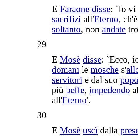
E
Faraone
disse
: `Io vi
sacrifizi
all'
Eterno
, ch'
soltanto
, non
andate
tr
29
E
Mosè
disse
: `Ecco, 
domani
le
mosche
s'
all
servitori
e dal suo
popo
più
beffe
,
impedendo
a
all'
Eterno
'.
30
E
Mosè
uscì
dalla
pres