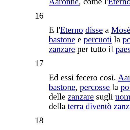
Aaronne
, come l'
Etern
16
E l'
Eterno
disse
a
Mos
bastone
e
percuoti
la
po
zanzare
per tutto il
pae
17
Ed essi fecero così.
Aa
bastone
,
percosse
la
po
delle
zanzare
sugli
uom
della
terra
diventò
zanz
18