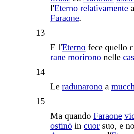
l'
Eterno
relativamente
a
Faraone
.
13
E l'
Eterno
fece quello 
rane
morirono
nelle
ca
14
Le
radunarono
a
mucch
15
Ma quando
Faraone
vi
ostinò
in
cuor
suo, e n