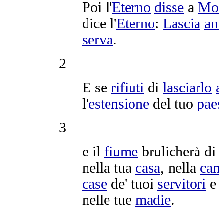
Poi l'
Eterno
disse
a
Mo
dice l'
Eterno
:
Lascia
an
serva
.
2
E se
rifiuti
di
lasciarlo
l'
estensione
del tuo
pae
3
e il
fiume
brulicherà
d
nella tua
casa
, nella
ca
case
de' tuoi
servitori
e 
nelle tue
madie
.