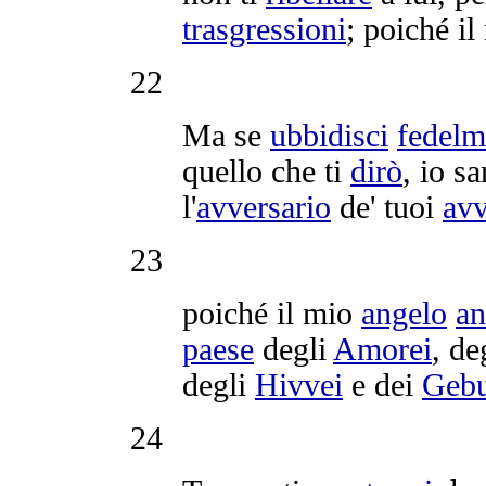
trasgressioni
; poiché i
22
Ma se
ubbidisci
fedelm
quello che ti
dirò
, io sa
l'
avversario
de' tuoi
avv
23
poiché il mio
angelo
an
paese
degli
Amorei
, de
degli
Hivvei
e dei
Gebu
24