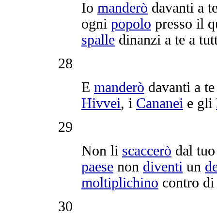
Io
manderò
davanti a t
ogni
popolo
presso il 
spalle
dinanzi a te a tutt
28
E
manderò
davanti a te
Hivvei
, i
Cananei
e gli
29
Non li
scaccerò
dal tu
paese
non
diventi
un
de
moltiplichino
contro di 
30