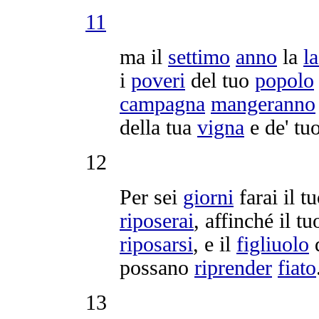
11
ma il
settimo
anno
la
l
i
poveri
del tuo
popolo
campagna
mangeranno
della tua
vigna
e de' tu
12
Per sei
giorni
farai il t
riposerai
, affinché il t
riposarsi
, e il
figliuolo
d
possano
riprender
fiato
13