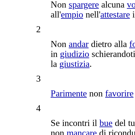
Non
spargere
alcuna
v
all'
empio
nell'
attestare
i
2
Non
andar
dietro alla
f
in
giudizio
schierandot
la
giustizia
.
3
Parimente
non
favorire
4
Se
incontri
il
bue
del t
non
mancare
di
ricondu