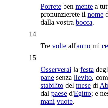
Porrete
ben
mente
a tut
pronunzierete
il
nome
dalla vostra
bocca
.
14
Tre
volte
all'
anno
mi
ce
15
Osserverai
la
festa
deg
pane
senza
lievito
, com
stabilito
del
mese
di
Ab
dal
paese
d'
Egitto
; e n
mani
vuote
.