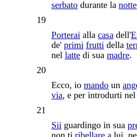
serbato
durante la
notte
19
Porterai
alla
casa
dell'
E
de'
primi
frutti
della
ter
nel
latte
di sua
madre
.
20
Ecco, io
mando
un
ang
via
, e per
introdurti
ne
21
Sii
guardingo
in sua
pr
non ti
ribellare
a lui, p