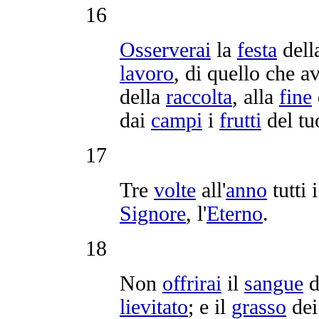
16
Osserverai
la
festa
dell
lavoro
, di quello che a
della
raccolta
, alla
fine
dai
campi
i
frutti
del t
17
Tre
volte
all'
anno
tutti 
Signore
, l'
Eterno
.
18
Non
offrirai
il
sangue
d
lievitato
; e il
grasso
de