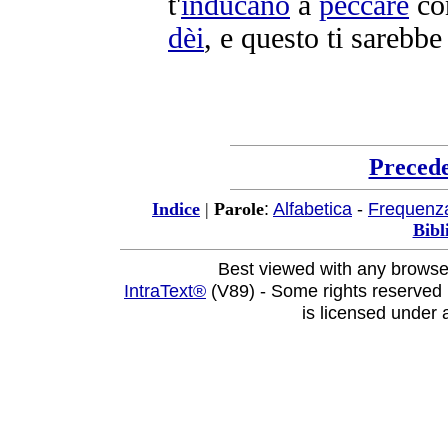
t'
inducano
a
peccare
con
dèi
, e questo ti sarebb
Preced
:
Alfabetica
-
Frequenz
Indice
|
Parole
Bibl
Best viewed with any browse
IntraText®
(V89) - Some rights reserved
is licensed under