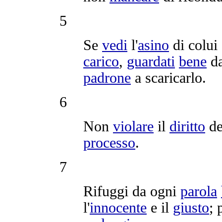
5
Se
vedi
l'
asino
di colui 
carico
,
guardati
bene
da
padrone
a
scaricarlo
.
6
Non
violare
il
diritto
d
processo
.
7
Rifuggi
da ogni
parola
l'
innocente
e il
giusto
; 