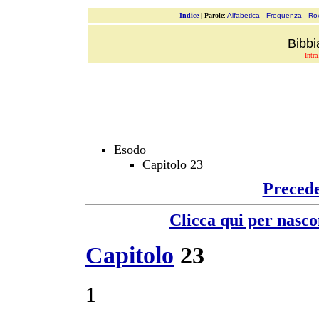
Indice
|
Parole
:
Alfabetica
-
Frequenza
-
Ro
Bibbi
Intra
Esodo
Capitolo 23
Preced
Clicca qui per nasco
Capitolo
23
1