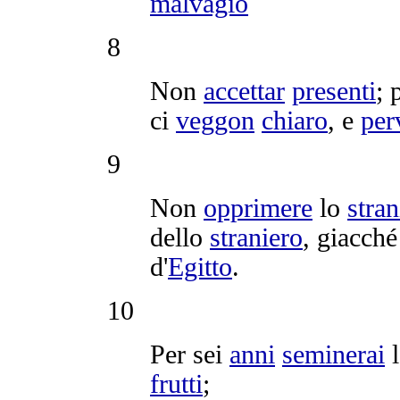
malvagio
8
Non
accettar
presenti
; 
ci
veggon
chiaro
, e
per
9
Non
opprimere
lo
stran
dello
straniero
, giacché
d'
Egitto
.
10
Per sei
anni
seminerai
l
frutti
;