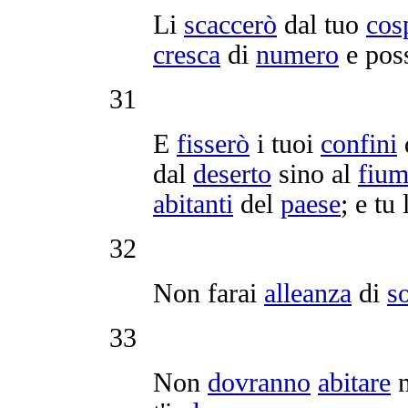
Li
scaccerò
dal tuo
cos
cresca
di
numero
e pos
31
E
fisserò
i tuoi
confini
dal
deserto
sino al
fiu
abitanti
del
paese
; e tu 
32
Non farai
alleanza
di
s
33
Non
dovranno
abitare
n