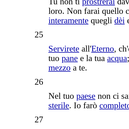
Tu non ti
prostrerai
dav
loro. Non farai quello 
interamente
quegli
dèi
25
Servirete
all'
Eterno
, ch
tuo
pane
e la tua
acqua
mezzo
a te.
26
Nel tuo
paese
non ci s
sterile
. Io farò
complet
27