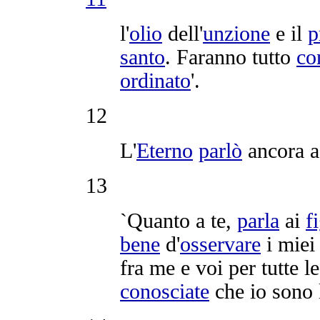
l'
olio
dell'
unzione
e il
p
santo
. Faranno tutto
co
ordinato
'.
12
L'
Eterno
parlò
ancora 
13
`Quanto a te,
parla
ai
f
bene
d'
osservare
i mie
fra me e voi per tutte l
conosciate
che io sono l