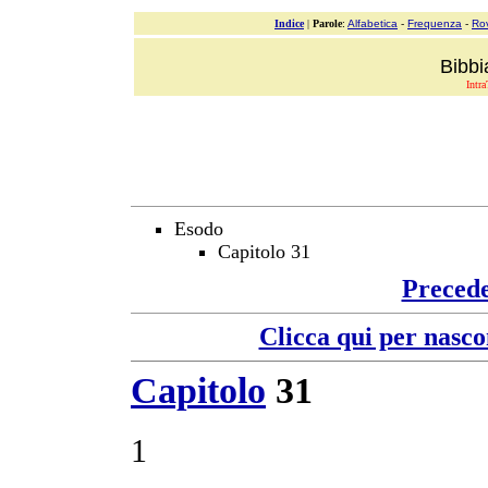
Indice
|
Parole
:
Alfabetica
-
Frequenza
-
Ro
Bibbi
Intra
Esodo
Capitolo 31
Preced
Clicca qui per nasco
Capitolo
31
1