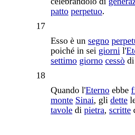
celebrandolo
di
genera
patto
perpetuo
.
17
Esso è un
segno
perpet
poiché in sei
giorni
l'
Et
settimo
giorno
cessò
d
18
Quando l'
Eterno
ebbe
f
monte
Sinai
, gli
dette
l
tavole
di
pietra
,
scritte