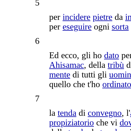
5
per
incidere
pietre
da
i
per
eseguire
ogni
sorta
6
Ed ecco, gli ho
dato
pe
Ahisamac
, della
tribù
d
mente
di tutti gli
uomin
quello che t'ho
ordinat
7
la
tenda
di
convegno
, l'
propiziatorio
che vi
do