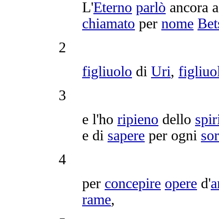
L'
Eterno
parlò
ancora 
chiamato
per
nome
Bet
2
figliuolo
di
Uri
,
figliuo
3
e l'ho
ripieno
dello
spir
e di
sapere
per ogni
sor
4
per
concepire
opere
d'
a
rame
,