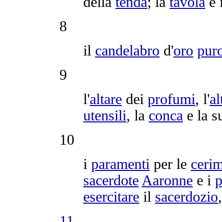
della
tenda
; la
tavola
e 
8
il
candelabro
d'
oro
pur
9
l'
altare
dei
profumi
, l'
al
utensili
, la
conca
e la 
10
i
paramenti
per le
ceri
sacerdote
Aaronne
e i
p
esercitare
il
sacerdozio
,
11