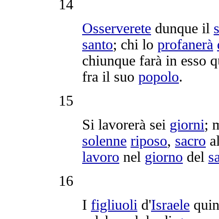
14
Osserverete
dunque il
santo
; chi lo
profanerà
chiunque farà in esso 
fra il suo
popolo
.
15
Si
lavorerà
sei
giorni
; 
solenne
riposo
,
sacro
al
lavoro
nel
giorno
del
s
16
I
figliuoli
d'
Israele
qui