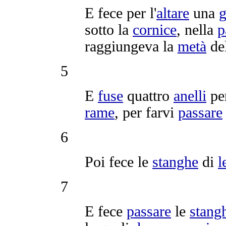
E fece per l'
altare
una
g
sotto la
cornice
, nella
p
raggiungeva
la
metà
del
5
E
fuse
quattro
anelli
per
rame
, per farvi
passare
6
Poi fece le
stanghe
di
l
7
E fece
passare
le
stang