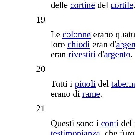
delle
cortine
del
cortile
19
Le
colonne
erano quattr
loro
chiodi
eran d'
argen
eran
rivestiti
d'
argento
.
20
Tutti i
piuoli
del
tabern
erano di
rame
.
21
Questi sono i
conti
del
testimonianza
, che fur