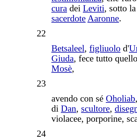
cura
dei
Leviti
, sotto l
sacerdote
Aaronne
.
22
Betsaleel
,
figliuolo
d'
U
Giuda
, fece tutto quello
Mosè
,
23
avendo con sé
Oholiab
di
Dan
,
scultore
,
diseg
violacee
,
porporine
,
sca
24