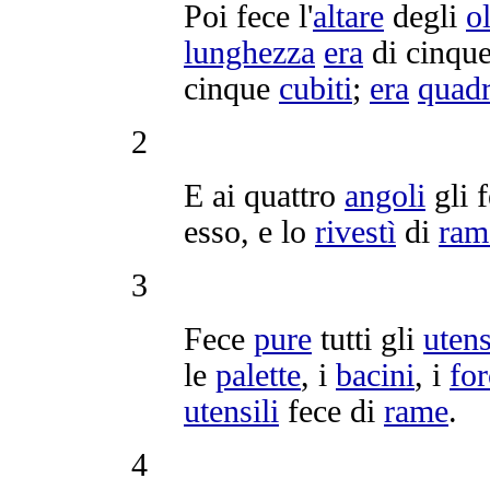
Poi fece l'
altare
degli
o
lunghezza
era
di cinqu
cinque
cubiti
;
era
quad
2
E ai quattro
angoli
gli 
esso, e lo
rivestì
di
ram
3
Fece
pure
tutti gli
utens
le
palette
, i
bacini
, i
for
utensili
fece di
rame
.
4