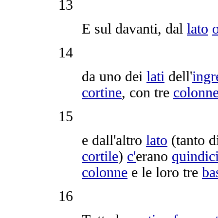
13
E sul davanti, dal
lato
o
14
da uno dei
lati
dell'
ingr
cortine
, con tre
colonn
15
e dall'altro
lato
(tanto d
cortile
)
c'
erano
quindic
colonne
e le loro tre
ba
16