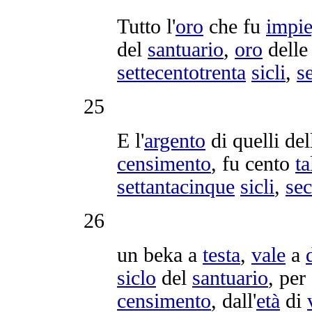
Tutto l'
oro
che fu
impie
del
santuario
,
oro
dell
settecentotrenta
sicli
,
s
25
E l'
argento
di quelli de
censimento
, fu cento
ta
settantacinque
sicli
,
se
26
un
beka
a
testa
,
vale
a
siclo
del
santuario
, per
censimento
, dall'
età
di