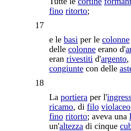
Tutte le
cortine
formant
fino
ritorto
;
17
e le
basi
per le
colonne
delle
colonne
erano d'
a
eran
rivestiti
d'
argento
,
congiunte
con delle
ast
18
La
portiera
per l'
ingres
ricamo
, di
filo
violaceo
fino
ritorto
; aveva una
un'
altezza
di cinque
cub