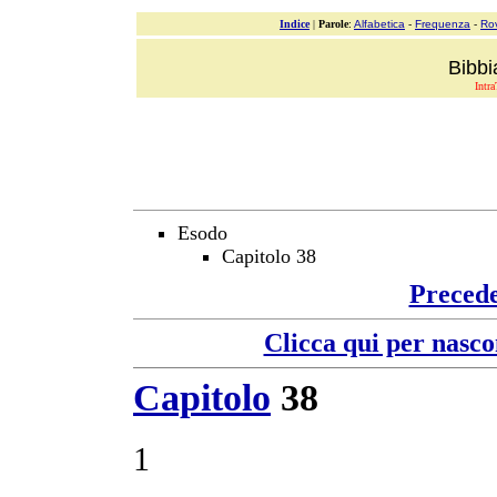
Indice
|
Parole
:
Alfabetica
-
Frequenza
-
Ro
Bibbi
Intra
Esodo
Capitolo 38
Preced
Clicca qui per nasco
Capitolo
38
1