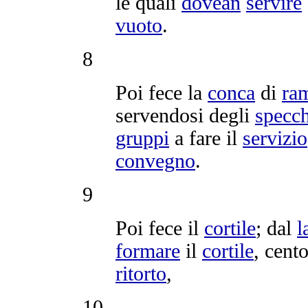
le quali
dovean
servire
vuoto
.
8
Poi fece la
conca
di
ra
servendosi
degli
specch
gruppi
a fare il
servizio
convegno
.
9
Poi fece il
cortile
; dal
l
formare
il
cortile
, cent
ritorto
,
10