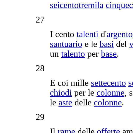
seicentotremila
cinquec
27
I cento
talenti
d'
argento
santuario
e le
basi
del
v
un
talento
per
base
.
28
E coi mille
settecento
s
chiodi
per le
colonne
, 
le
aste
delle
colonne
.
29
Il
rame
delle
offerte
am