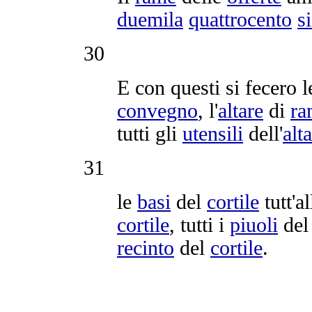
duemila
quattrocento
si
30
E con questi si fecero 
convegno
, l'
altare
di
ra
tutti gli
utensili
dell'
alt
31
le
basi
del
cortile
tutt'al
cortile
, tutti i
piuoli
de
recinto
del
cortile
.