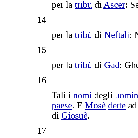
per la
tribù
di
Ascer
:
Se
14
per la
tribù
di
Neftali
:
15
per la
tribù
di
Gad
:
Ghe
16
Tali i
nomi
degli
uomin
paese
. E
Mosè
dette
a
di
Giosuè
.
17