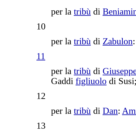
per la
tribù
di
Beniami
10
per la
tribù
di
Zabulon
11
per la
tribù
di
Giusepp
Gaddi
figliuolo
di
Susi
12
per la
tribù
di
Dan
:
Am
13