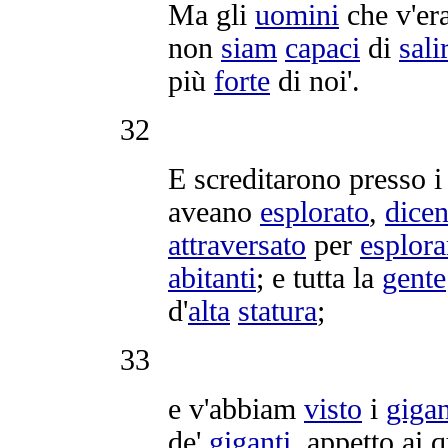
Ma gli
uomini
che v'e
non
siam
capaci
di
sali
più
forte
di noi'.
32
E
screditarono
presso 
aveano
esplorato
,
dice
attraversato
per
esplora
abitanti
; e tutta la
gente
d'
alta
statura
;
33
e v'abbiam
visto
i
gigan
de'
giganti
,
appetto
ai q