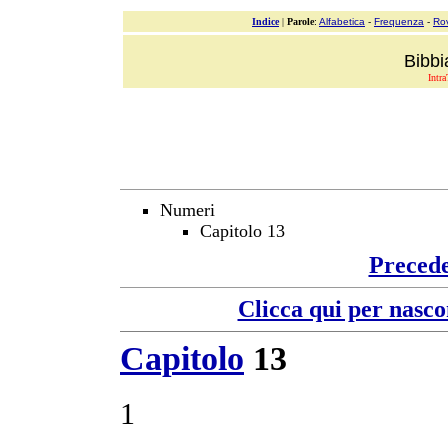
Indice
|
Parole
:
Alfabetica
-
Frequenza
-
Ro
Bibbi
Intra
Numeri
Capitolo 13
Preced
Clicca qui per nasco
Capitolo
13
1