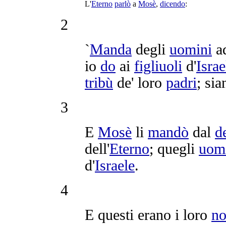
L'
Eterno
parlò
a
Mosè
,
dicendo
:
2
`
Manda
degli
uomini
a
io
do
ai
figliuoli
d'
Israe
tribù
de' loro
padri
; sia
3
E
Mosè
li
mandò
dal
d
dell'
Eterno
; quegli
uom
d'
Israele
.
4
E questi erano i loro
n