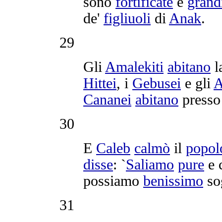
sono
fortificate
e
grand
de'
figliuoli
di
Anak
.
29
Gli
Amalekiti
abitano
l
Hittei
, i
Gebusei
e gli
A
Cananei
abitano
presso
30
E
Caleb
calmò
il
popol
disse
: `
Saliamo
pure
e
possiamo
benissimo
so
31