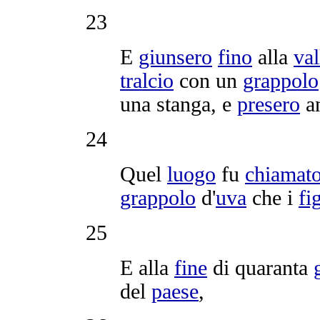
23
E
giunsero
fino
alla
val
tralcio
con un
grappolo
una
stanga
, e
presero
an
24
Quel
luogo
fu
chiamat
grappolo
d'
uva
che i
fi
25
E alla
fine
di quaranta
del
paese
,