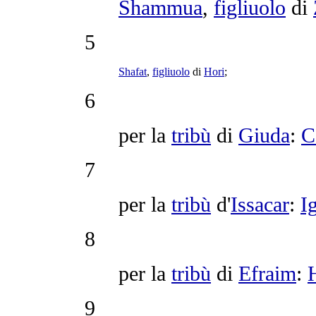
Shammua
,
figliuolo
di
5
Shafat
,
figliuolo
di
Hori
;
6
per la
tribù
di
Giuda
:
C
7
per la
tribù
d'
Issacar
:
I
8
per la
tribù
di
Efraim
:
9