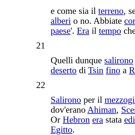
e come sia il
terreno
, s
alberi
o no. Abbiate
co
paese
'.
Era
il
tempo
ch
21
Quelli dunque
salirono
deserto
di
Tsin
fino
a
R
22
Salirono
per il
mezzogi
dov'erano
Ahiman
,
Sce
Or
Hebron
era
stata
edi
Egitto
.