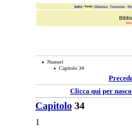
Indice
|
Parole
:
Alfabetica
-
Frequenza
-
Ro
Bibbi
Intra
Numeri
Capitolo 34
Preced
Clicca qui per nasco
Capitolo
34
1