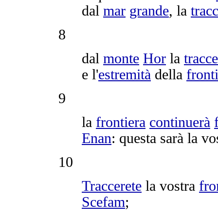
dal
mar
grande
, la
trac
8
dal
monte
Hor
la
tracce
e l'
estremità
della
front
9
la
frontiera
continuerà
Enan
: questa sarà la v
10
Traccerete
la vostra
fro
Scefam
;