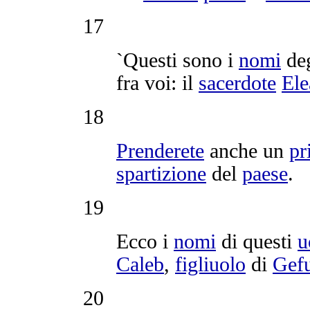
17
`Questi sono i
nomi
de
fra voi: il
sacerdote
Ele
18
Prenderete
anche un
pr
spartizione
del
paese
.
19
Ecco i
nomi
di questi
u
Caleb
,
figliuolo
di
Gef
20