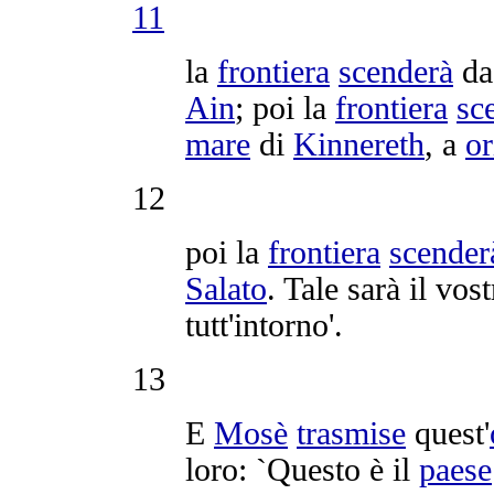
11
la
frontiera
scenderà
d
Ain
; poi la
frontiera
sc
mare
di
Kinnereth
, a
or
12
poi la
frontiera
scender
Salato
. Tale sarà il vos
tutt'intorno'.
13
E
Mosè
trasmise
quest'
loro: `Questo è il
paese