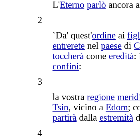
L'
Eterno
parlò
ancora 
2
`Da' quest'
ordine
ai
fig
entrerete
nel
paese
di
C
toccherà
come
eredità
: 
confini
:
3
la vostra
regione
merid
Tsin
, vicino a
Edom
; c
partirà
dalla
estremità
d
4