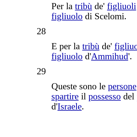
Per la
tribù
de'
figliuoli
figliuolo
di
Scelomi
.
28
E per la
tribù
de'
figliuo
figliuolo
d'
Ammihud
'.
29
Queste sono le
persone
spartire
il
possesso
del
d'
Israele
.