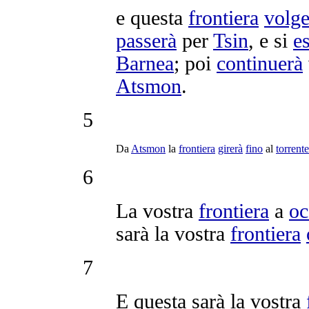
e questa
frontiera
volge
passerà
per
Tsin
, e si
e
Barnea
; poi
continuerà
Atsmon
.
5
Da
Atsmon
la
frontiera
girerà
fino
al
torrente
6
La vostra
frontiera
a
oc
sarà la vostra
frontiera
7
E questa sarà la vostra