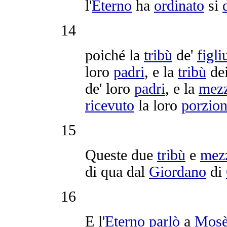
l'
Eterno
ha
ordinato
si
14
poiché la
tribù
de'
figli
loro
padri
, e la
tribù
de
de' loro
padri
, e la
mez
ricevuto
la loro
porzio
15
Queste due
tribù
e
mez
di qua dal
Giordano
di
16
E l'
Eterno
parlò
a
Mos