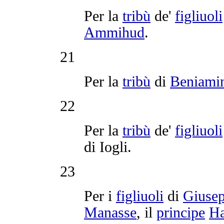
Per la
tribù
de'
figliuoli
Ammihud
.
21
Per la
tribù
di
Beniami
22
Per la
tribù
de'
figliuoli
di
Iogli
.
23
Per i
figliuoli
di
Giuse
Manasse
, il
principe
Ha