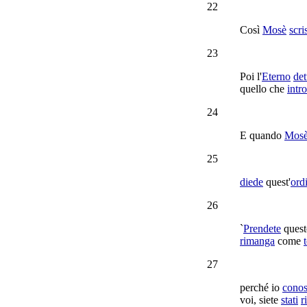
22
Così
Mosè
scri
23
Poi l'
Eterno
det
quello che
intr
24
E quando
Mos
25
diede
quest'
ord
26
`
Prendete
ques
rimanga
come
27
perché io
cono
voi, siete
stati
r