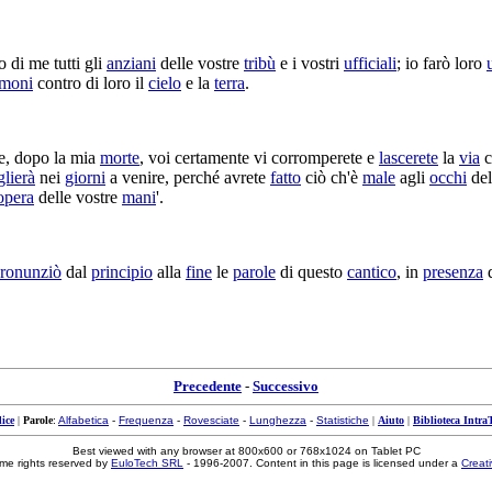
 di me tutti gli
anziani
delle vostre
tribù
e i vostri
ufficiali
; io farò loro
imoni
contro di loro il
cielo
e la
terra
.
, dopo la mia
morte
, voi certamente vi
corromperete
e
lascerete
la
via
c
glierà
nei
giorni
a venire, perché avrete
fatto
ciò ch'è
male
agli
occhi
del
opera
delle vostre
mani
'.
ronunziò
dal
principio
alla
fine
le
parole
di questo
cantico
, in
presenza
d
Precedente
-
Successivo
ice
|
Parole
:
Alfabetica
-
Frequenza
-
Rovesciate
-
Lunghezza
-
Statistiche
|
Aiuto
|
Biblioteca Intra
Best viewed with any browser at 800x600 or 768x1024 on Tablet PC
me rights reserved by
EuloTech SRL
- 1996-2007. Content in this page is licensed under a
Creat