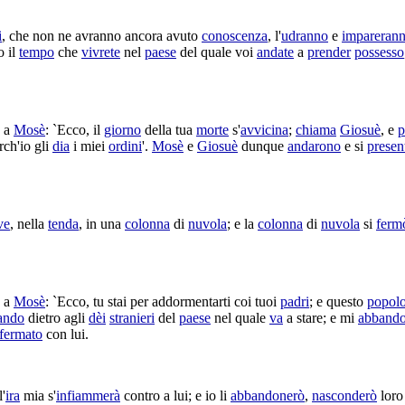
i
, che non ne avranno ancora avuto
conoscenza
, l'
udranno
e
impareran
to il
tempo
che
vivrete
nel
paese
del quale voi
andate
a
prender
possesso
a
Mosè
: `Ecco, il
giorno
della tua
morte
s'
avvicina
;
chiama
Giosuè
, e
p
ch'io gli
dia
i miei
ordini
'.
Mosè
e
Giosuè
dunque
andarono
e si
presen
ve
, nella
tenda
, in una
colonna
di
nuvola
; e la
colonna
di
nuvola
si
ferm
a
Mosè
: `Ecco, tu stai per
addormentarti
coi tuoi
padri
; e questo
popol
ando
dietro agli
dèi
stranieri
del
paese
nel quale
va
a stare; e mi
abbando
fermato
con lui.
l'
ira
mia s'
infiammerà
contro a lui; e io li
abbandonerò
,
nasconderò
loro