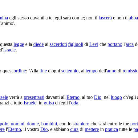
mina
egli stesso davanti a te; egli sarà con te; non ti
lascerà
e non ti
abba
'
animo'
.
questa
legge
e la
diede
ai
sacerdoti
figliuoli
di
Levi
che
portano
l'
arca
d
d'
Israele
.
o quest'
ordine
: `Alla
fine
d'ogni
settennio
, al
tempo
dell'
anno
di
remissi
raele
verrà a
presentarsi
davanti all'
Eterno
, al tuo
Dio
, nel
luogo
ch'egli
anzi a tutto
Israele
, in
guisa
ch'egli l'
oda
.
polo
,
uomini
,
donne
,
bambini
, con lo
straniero
che sarà entro le tue
por
ere
l'
Eterno
, il vostro
Dio
, e abbiano
cura
di
mettere
in
pratica
tutte le
pa