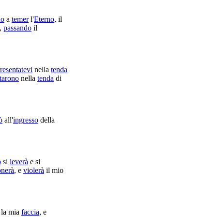
no
a
temer
l'
Eterno
, il
,
passando
il
resentatevi
nella
tenda
tarono
nella
tenda
di
ò
all'
ingresso
della
o
si
leverà
e si
nerà
, e
violerà
il mio
 la mia
faccia
, e