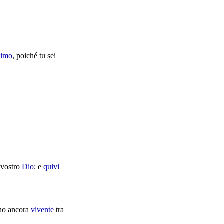
nimo
, poiché tu sei
.
l vostro
Dio
; e
quivi
ono ancora
vivente
tra