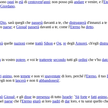
 sono
oggi
in
età
di
centovent
'
anni
; non posso più
andare
e venire, e l'
Et
o
Giordano
.
o
Dio
, sarà quegli che
passerà
davanti a te, che
distruggerà
d'innanzi a te
oro
paese
; e
Giosuè
passerà
davanti a te, come l'
Eterno
ha
detto
.
erà
quelle
nazioni
come
trattò
Sihon
e
Og
,
re
degli
Amorei
, ch'egli
distr
à
in vostro
potere
, e voi le
tratterete
secondo
tutti gli
ordini
che v'ho
dat
vi
animo
, non
temete
e non vi
spaventate
di loro, perché l'
Eterno
, il tuo
egli non ti
lascerà
e non ti
abbandonerà'
.
mò
Giosuè
, e gli
disse
in
presenza
di tutto
Israele
: `
Sii
forte
e
fatti
animo
el
paese
che l'
Eterno
giurò
ai loro
padri
di
dar
loro, e tu sarai quello c