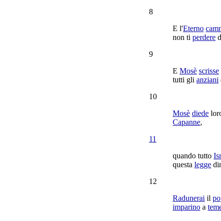
8
E l'
Eterno
cam
non ti
perdere
d
9
E
Mosè
scrisse
tutti gli
anziani
10
Mosè
diede
lor
Capanne
,
11
quando tutto
Is
questa
legge
din
12
Radunerai
il
po
imparino
a
tem