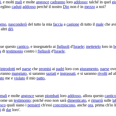
i
, e molti
mali
e molte
angosce
cadranno
loro
addosso
; talché in quel
gi
 eglino
caduti
addosso
perché il nostro
Dio
non è in
mezzo
a noi?
orno
,
nasconderò
del tutto la mia
faccia
a
cagione
di tutto il
male
che av
altri
dèi
.
ue questo
cantico
, e
insegnatelo
ai
figliuoli
d'
Israele
;
mettetelo
loro in
b
a
di
testimonio
contro i
figliuoli
d'
Israele
.
ò
introdotti
nel
paese
che
promisi
ai
padri
loro con
giuramento
,
paese
ov
 avranno
mangiato
, si saranno
saziati
e
ingrassati
, e si saranno
rivolti
ad al
ato
me e
violato
il mio
patto
,
mali
e molte
angosce
saran
piombati
loro
addosso
, allora questo
cantic
, come un
testimonio
; poiché esso non sarà
dimenticato
, e
rimarrà
sulle
la
sco
quali siano i
pensieri
ch'essi
concepiscono
, anche
ora
, prima ch'io 
i
di
dar
loro'.