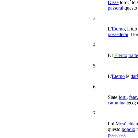
Disse
loro: `Io
passerai
quest
3
L'
Eterno
, il tu
possederai
il l
4
E l'
Eterno
tratt
5
L'
Eterno
le
dar
6
Siate
forti
,
fate
cammina
teco; 
7
Poi
Mosè
chia
questo
popolo
n
possesso
.