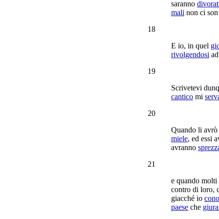
saranno
divorat
mali
non ci son
18
E io, in quel
gi
rivolgendosi
ad 
19
Scrivetevi
dunq
cantico
mi
serv
20
Quando li avr
miele
, ed essi
avranno
sprezz
21
e quando molti
contro di loro
giacché io
cono
paese
che
giura