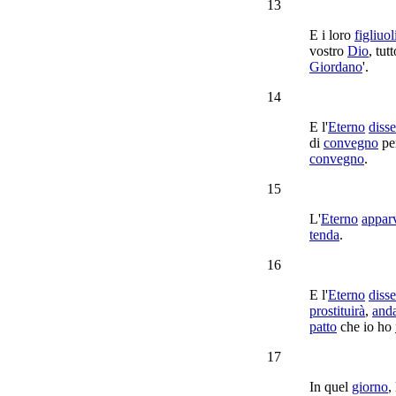
13
E i loro
figliuol
vostro
Dio
, tut
Giordano
'.
14
E l'
Eterno
disse
di
convegno
per
convegno
.
15
L'
Eterno
appar
tenda
.
16
E l'
Eterno
disse
prostituirà
,
and
patto
che io ho
17
In quel
giorno
, 