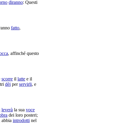
orno
diranno
: Questi
ranno
fatto
,
occa
, affinché questo
e
scorre
il
latte
e il
tri
dèi
per
servirli
, e
o
leverà
la sua
voce
bbra
dei loro
posteri
;
li abbia
introdotti
nel