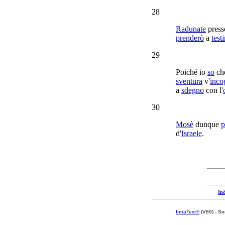
28
Radunate
presso
prenderò
a
test
29
Poiché io
so
che
sventura
v'
inco
a
sdegno
con l'
30
Mosè
dunque
p
d'
Israele
.
Ind
IntraText®
(V89) - So