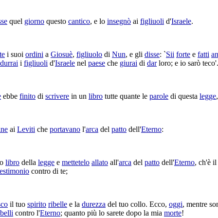
sse
quel
giorno
questo
cantico
, e lo
insegnò
ai
figliuoli
d'
Israele
.
te
i suoi
ordini
a
Giosuè
,
figliuolo
di
Nun
, e gli
disse
: `
Sii
forte
e
fatti
a
odurrai
i
figliuoli
d'
Israele
nel
paese
che
giurai
di
dar
loro; e io sarò teco'
è
ebbe
finito
di
scrivere
in un
libro
tutte quante le
parole
di questa
legge
,
ine
ai
Leviti
che
portavano
l'
arca
del
patto
dell'
Eterno
:
to
libro
della
legge
e
mettetelo
allato
all'
arca
del
patto
dell'
Eterno
, ch'è i
testimonio
contro di te;
sco
il tuo
spirito
ribelle
e la
durezza
del tuo collo. Ecco,
oggi
, mentre s
ibelli
contro l'
Eterno
; quanto più lo sarete dopo la mia
morte
!