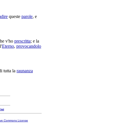
udire
queste
parole
, e
he v'ho
prescritta
; e la
l'
Eterno
,
provocandolo
i tutta la
raunanza
Text
ive Commons License