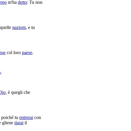
erno
m'ha
detto
: Tu non
 quelle
nazioni
, e tu
usse
col loro
paese
.
o
.
Dio
, è quegli che
, poiché tu
entrerai
con
he gliene
darai
il