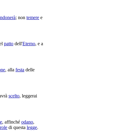
ndonerà
; non
temere
e
el
patto
dell'
Eterno
, e a
one
, alla
festa
delle
 avrà
scelto
,
leggerai
te
, affinché
odano
,
role
di questa
legge
.