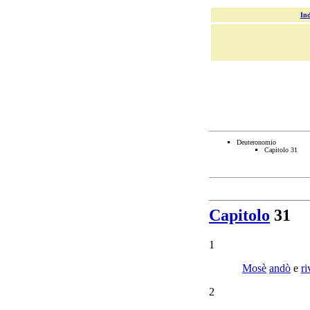
Ind
Deuteronomio
Capitolo 31
Capitolo
31
1
Mosè
andò
e
ri
2