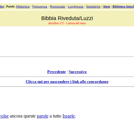
ice
|
Parole
:
Alfabetica
-
Frequenza
-
Rovesciate
-
Lunghezza
-
Statistiche
|
Aiuto
|
Biblioteca Intra
Bibbia Riveduta/Luzzi
IntraText CT - Lettura del testo
Precedente
-
Successivo
Clicca qui per nascondere i link alle concordanze
volse
ancora queste
parole
a tutto
Israele
.