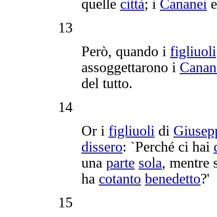
quelle
città
; i
Cananei
e
13
Però, quando i
figliuoli
assoggettarono
i
Canan
del tutto.
14
Or i
figliuoli
di
Giusep
dissero
: `Perché ci hai
una
parte
sola
, mentre
ha
cotanto
benedetto
?'
15