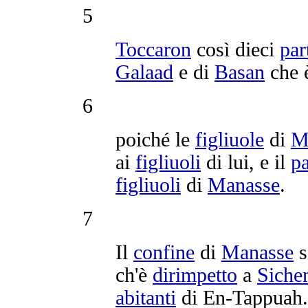
5
Toccaron
così dieci
par
Galaad
e di
Basan
che 
6
poiché le
figliuole
di
M
ai
figliuoli
di lui, e il
p
figliuoli
di
Manasse
.
7
Il
confine
di
Manasse
s
ch'è
dirimpetto
a
Sich
abitanti
di
En-Tappuah
.