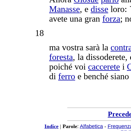
Manasse
, e
disse
loro: 
avete una gran
forza
; 
18
ma vostra sarà la
contr
foresta
, la
dissoderete
,
poiché voi
caccerete
i
C
di
ferro
e benché sian
Preced
:
Alfabetica
-
Frequenz
Indice
|
Parole