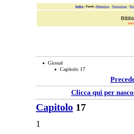
Indice
|
Parole
:
Alfabetica
-
Frequenza
-
Ro
Bibbi
Intra
Giosuè
Capitolo 17
Preced
Clicca qui per nasco
Capitolo
17
1