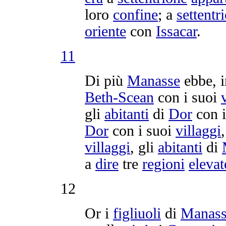
loro
confine
; a
settentr
oriente
con
Issacar
.
11
Di più
Manasse
ebbe, i
Beth-Scean
con i suoi
gli
abitanti
di
Dor
con i
Dor
con i suoi
villaggi
villaggi
, gli
abitanti
di
a
dire
tre
regioni
elevat
12
Or i
figliuoli
di
Manass