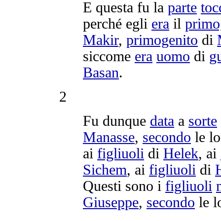
E questa fu la
parte
toc
perché egli
era
il
primo
Makir
,
primogenito
di
siccome
era
uomo
di
g
Basan
.
2
Fu dunque
data
a
sorte
Manasse
,
secondo
le l
ai
figliuoli
di
Helek
, ai
Sichem
, ai
figliuoli
di
Questi sono i
figliuoli
Giuseppe
,
secondo
le 