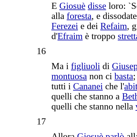
E
Giosuè
disse
loro: `S
alla
foresta
, e
dissodate
Ferezei
e dei
Refaim
, 
d'
Efraim
è troppo
strett
16
Ma i
figliuoli
di
Giuse
montuosa
non ci
basta
;
tutti i
Cananei
che l'
abi
quelli che stanno a
Bet
quelli che stanno nella
17
Allora
Giosuè
parlò
al