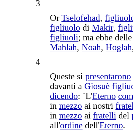
3
Or
Tselofehad
,
figliuol
figliuolo
di
Makir
,
figl
figliuoli
; ma ebbe dell
Mahlah
,
Noah
,
Hoglah
4
Queste si
presentarono
davanti a
Giosuè
figliu
dicendo
: `L'
Eterno
com
in
mezzo
ai nostri
fratel
in
mezzo
ai
fratelli
del
all'
ordine
dell'
Eterno
.