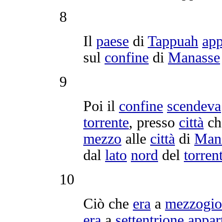
8
Il
paese
di
Tappuah
app
sul
confine
di
Manasse
9
Poi il
confine
scendeva
torrente
, presso
città
c
mezzo
alle
città
di
Man
dal
lato
nord
del
torren
10
Ciò che
era
a
mezzogio
era
a
settentrione
appar