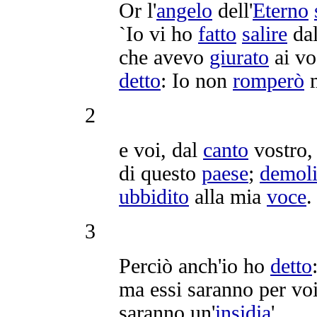
Or l'
angelo
dell'
Eterno
`Io vi ho
fatto
salire
dal
che avevo
giurato
ai vo
detto
: Io non
romperò
m
2
e voi, dal
canto
vostro,
di questo
paese
;
demoli
ubbidito
alla mia
voce
.
3
Perciò anch'io ho
detto
ma essi saranno per voi
saranno un'
insidia
'.