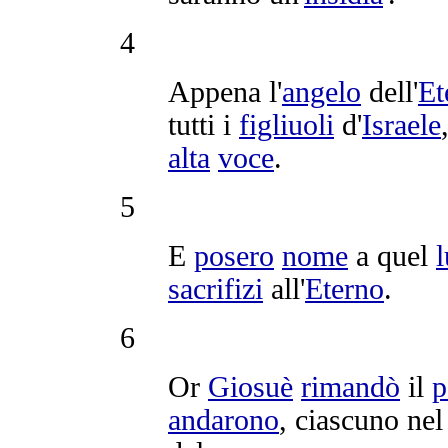
4
Appena l'
angelo
dell'
Et
tutti i
figliuoli
d'
Israele
alta
voce
.
5
E
posero
nome
a quel
sacrifizi
all'
Eterno
.
6
Or
Giosuè
rimandò
il
p
andarono
, ciascuno ne