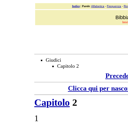
Indice
|
Parole
:
Alfabetica
-
Frequenza
-
Ro
Bibbi
Intra
Giudici
Capitolo 2
Preced
Clicca qui per nasco
Capitolo
2
1