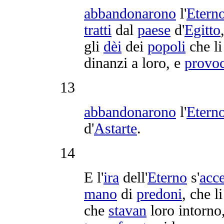
abbandonarono
l'
Etern
tratti
dal
paese
d'
Egitto
gli
dèi
dei
popoli
che l
dinanzi a loro, e
provo
13
abbandonarono
l'
Etern
d'
Astarte
.
14
E l'
ira
dell'
Eterno
s'
acc
mano
di
predoni
, che l
che
stavan
loro intorno