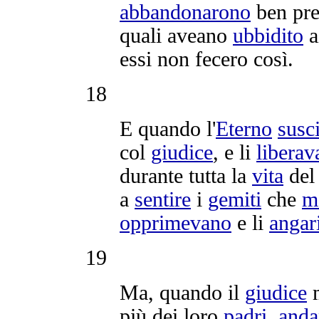
abbandonarono
ben pre
quali aveano
ubbidito
a
essi non fecero così.
18
E quando l'
Eterno
susc
col
giudice
, e li
liberav
durante tutta la
vita
de
a
sentire
i
gemiti
che
m
opprimevano
e li
angar
19
Ma, quando il
giudice
più dei loro
padri
,
and