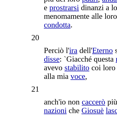
e
prostrarsi
dinanzi a l
menomamente
alle lor
condotta
.
20
Perciò l'
ira
dell'
Eterno
disse
: `Giacché questa
avevo
stabilito
coi lor
alla mia
voce
,
21
anch'io non
caccerò
più
nazioni
che
Giosuè
las