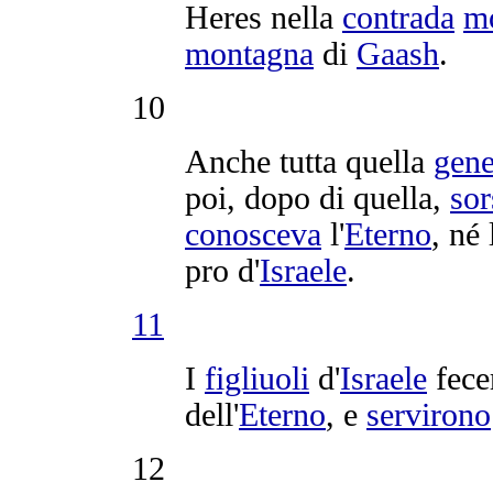
Heres
nella
contrada
m
montagna
di
Gaash
.
10
Anche tutta quella
gene
poi, dopo di quella,
sor
conosceva
l'
Eterno
, né
pro d'
Israele
.
11
I
figliuoli
d'
Israele
fece
dell'
Eterno
, e
servirono
12