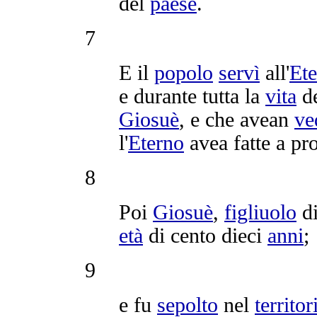
del
paese
.
7
E il
popolo
servì
all'
Et
e durante tutta la
vita
d
Giosuè
, e che avean
ve
l'
Eterno
avea fatte a pro
8
Poi
Giosuè
,
figliuolo
d
età
di cento dieci
anni
;
9
e fu
sepolto
nel
territor