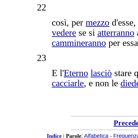
22
così, per
mezzo
d'esse
vedere
se si
atterranno
cammineranno
per essa
23
E l'
Eterno
lasciò
stare 
cacciarle
, e non le
died
Preced
:
Alfabetica
-
Frequenz
Indice
|
Parole