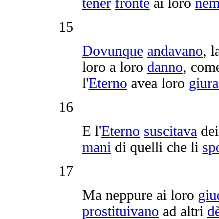
tener
fronte
ai loro
nem
15
Dovunque
andavano
, 
loro a loro
danno
, come
l'
Eterno
avea loro
giura
16
E l'
Eterno
suscitava
de
mani
di quelli che li
sp
17
Ma neppure ai loro
giu
prostituivano
ad altri
dè