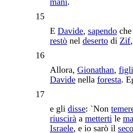
mani
.
15
E
Davide
,
sapendo
ch
restò
nel
deserto
di
Zif
16
Allora,
Gionathan
,
figl
Davide
nella
foresta
. E
17
e gli
disse
: `Non
temer
riuscirà
a
metterti
le
ma
Israele
, e io sarò il
sec