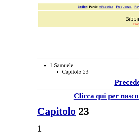
Indice
|
Parole
:
Alfabetica
-
Frequenza
-
Ro
Bibbi
Intra
1 Samuele
Capitolo 23
Preced
Clicca qui per nasco
Capitolo
23
1