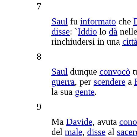
7
Saul
fu
informato
che
disse
: `
Iddio
lo
dà
nell
rinchiudersi
in una
citt
8
Saul
dunque
convocò
t
guerra
, per
scendere
a
la sua
gente
.
9
Ma
Davide
, avuta
cono
del
male
,
disse
al
sacer