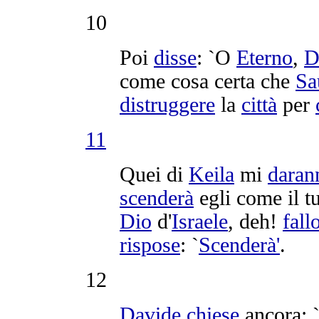
10
Poi
disse
: `O
Eterno
,
D
come cosa certa che
Sa
distruggere
la
città
per
11
Quei di
Keila
mi
daran
scenderà
egli come il 
Dio
d'
Israele
, deh!
fall
rispose
: `
Scenderà'
.
12
Davide
chiese
ancora: 