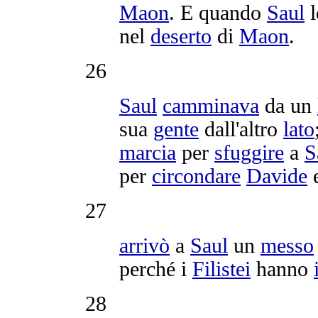
Maon
. E quando
Saul
nel
deserto
di
Maon
.
26
Saul
camminava
da un
sua
gente
dall'altro
lato
marcia
per
sfuggire
a
S
per
circondare
Davide
e
27
arrivò
a
Saul
un
messo
perché i
Filistei
hanno
28