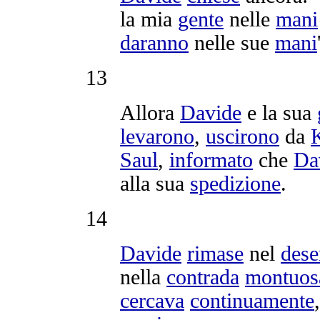
la mia
gente
nelle
mani
daranno
nelle sue
mani
13
Allora
Davide
e la sua
levarono
,
uscirono
da
K
Saul
,
informato
che
Da
alla sua
spedizione
.
14
Davide
rimase
nel
dese
nella
contrada
montuos
cercava
continuamente