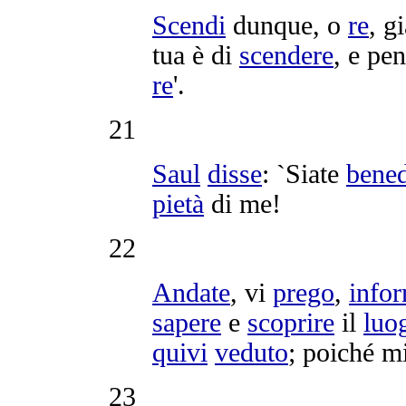
Scendi
dunque, o
re
, g
tua è di
scendere
, e
pen
re
'.
21
Saul
disse
: `Siate
bened
pietà
di me!
22
Andate
, vi
prego
,
infor
sapere
e
scoprire
il
luo
quivi
veduto
; poiché mi
23