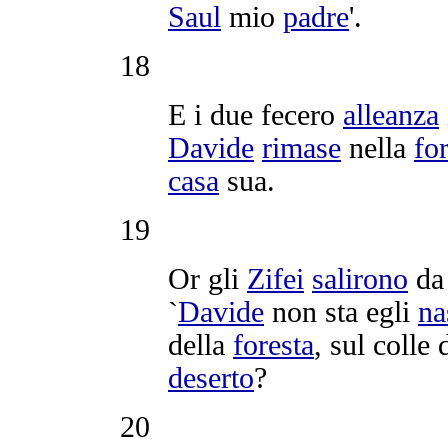
Saul
mio
padre
'.
18
E i due fecero
alleanza
Davide
rimase
nella
fo
casa
sua.
19
Or gli
Zifei
salirono
d
`
Davide
non sta egli
na
della
foresta
, sul colle 
deserto
?
20