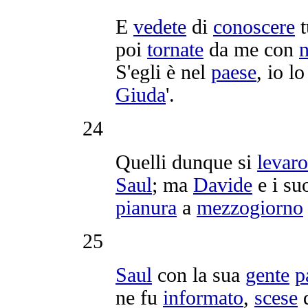
E
vedete
di
conoscere
t
poi
tornate
da me con
n
S'egli è nel
paese
, io l
Giuda
'.
24
Quelli dunque si
levar
Saul
; ma
Davide
e i su
pianura
a
mezzogiorno
25
Saul
con la sua
gente
p
ne fu
informato
,
scese
d