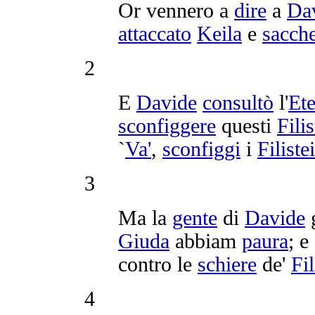
Or vennero a
dire
a
Da
attaccato
Keila
e
sacch
2
E
Davide
consultò
l'
Et
sconfiggere
questi
Filis
`
Va'
,
sconfiggi
i
Filistei
3
Ma la
gente
di
Davide
Giuda
abbiam
paura
; e
contro le
schiere
de'
Fil
4