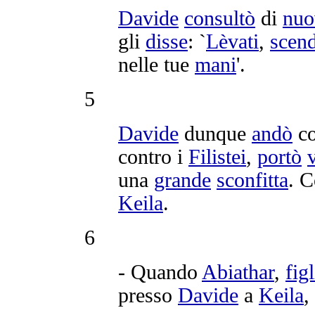
Davide
consultò
di
nuo
gli
disse
: `
Lèvati
,
scend
nelle tue
mani
'.
5
Davide
dunque
andò
co
contro i
Filistei
,
portò
una
grande
sconfitta
. 
Keila
.
6
- Quando
Abiathar
,
fig
presso
Davide
a
Keila
,