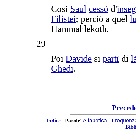
Così
Saul
cessò
d'
inseg
Filistei
; perciò a quel
l
Hammahlekoth
.
29
Poi
Davide
si
partì
di
l
Ghedi
.
Preced
:
Alfabetica
-
Frequenz
Indice
|
Parole
Bibl