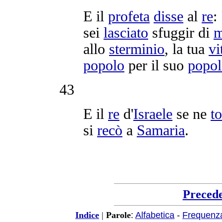
E il
profeta
disse
al
re
:
sei
lasciato
sfuggir
di
m
allo
sterminio
, la tua
vi
popolo
per il suo
popol
43
E il
re
d'
Israele
se ne
t
si
recò
a
Samaria
.
Preced
:
Alfabetica
-
Frequenz
Indice
|
Parole