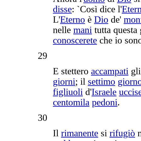
disse
: `Così dice l'
Eter
L'
Eterno
è
Dio
de'
mon
nelle
mani
tutta questa
conoscerete
che io sono
29
E stettero
accampati
gli
giorni
; il
settimo
giorn
figliuoli
d'
Israele
uccis
centomila
pedoni
.
30
Il
rimanente
si
rifugiò
n