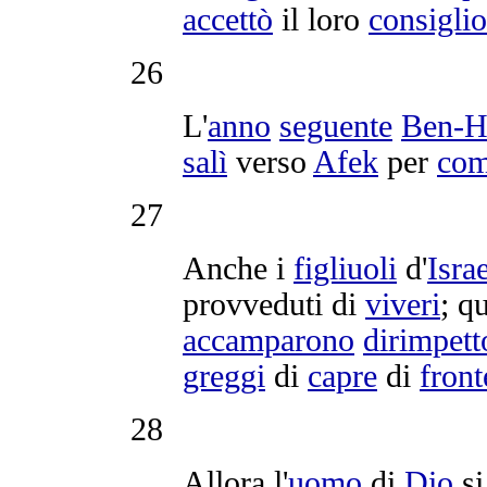
accettò
il loro
consiglio
26
L'
anno
seguente
Ben-H
salì
verso
Afek
per
com
27
Anche i
figliuoli
d'
Isra
provveduti
di
viveri
; q
accamparono
dirimpett
greggi
di
capre
di
front
28
Allora l'
uomo
di
Dio
s