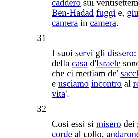
caddero
sui
ventisettem
Ben-Hadad
fuggì
e,
gi
camera
in
camera
.
31
I suoi
servi
gli
dissero
:
della
casa
d'
Israele
son
che ci
mettiam
de'
sacc
e
usciamo
incontro
al
r
vita
'.
32
Così essi si
misero
dei
corde
al collo,
andaron