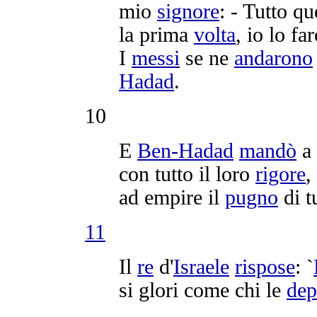
mio
signore
: - Tutto qu
la prima
volta
, io lo fa
I
messi
se ne
andarono
Hadad
.
10
E
Ben-Hadad
mandò
a
con tutto il loro
rigore
,
ad
empire
il
pugno
di t
11
Il
re
d'
Israele
rispose
: `
si
glori
come chi le
dep