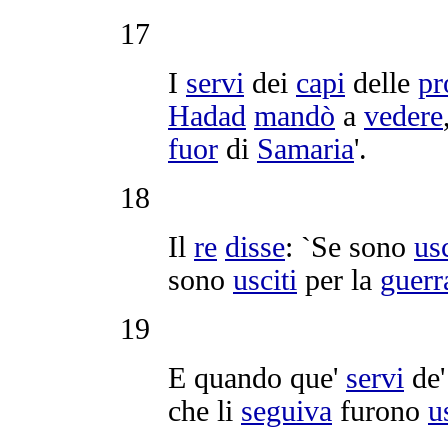
17
I
servi
dei
capi
delle
pr
Hadad
mandò
a
vedere
fuor
di
Samaria
'.
18
Il
re
disse
: `Se sono
usc
sono
usciti
per la
guerr
19
E quando que'
servi
de
che li
seguiva
furono
u