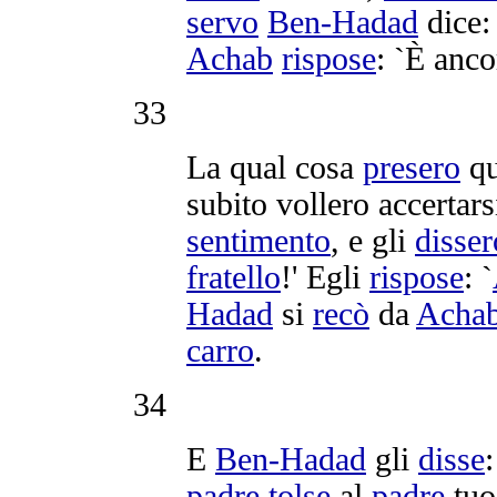
servo
Ben-Hadad
dice:
Achab
rispose
: `È anc
33
La qual cosa
presero
qu
subito vollero
accertars
sentimento
, e gli
disser
fratello
!' Egli
rispose
: `
Hadad
si
recò
da
Acha
carro
.
34
E
Ben-Hadad
gli
disse
:
padre
tolse
al
padre
tuo;