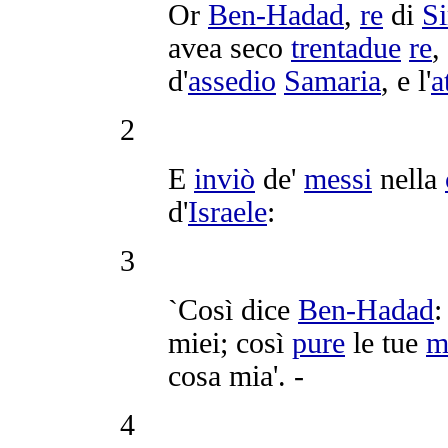
Or
Ben-Hadad
,
re
di
Si
avea seco
trentadue
re
,
d'
assedio
Samaria
, e l'
a
2
E
inviò
de'
messi
nella
d'
Israele
:
3
`Così dice
Ben-Hadad
:
miei; così
pure
le tue
m
cosa mia'. -
4