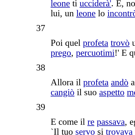
leone
ti
ucciderà'
. E, n
lui, un
leone
lo
incontr
37
Poi quel
profeta
trovò
u
prego
,
percuotimi
!' E 
38
Allora il
profeta
andò
a
cangiò
il suo
aspetto
me
39
E come il
re
passava
, e
`Il tuo
servo
si
trovava