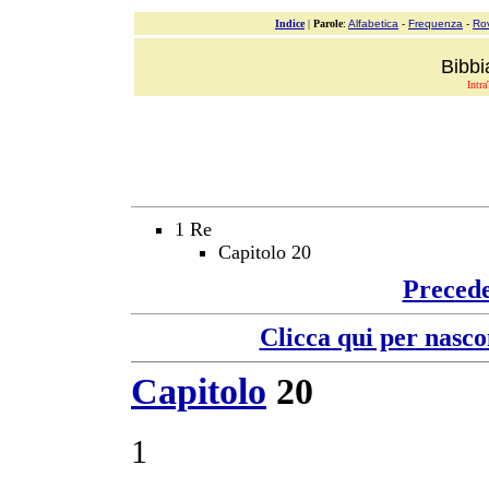
Indice
|
Parole
:
Alfabetica
-
Frequenza
-
Ro
Bibbi
Intra
1 Re
Capitolo 20
Preced
Clicca qui per nasco
Capitolo
20
1