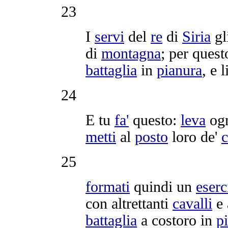
23
I
servi
del
re
di
Siria
gl
di
montagna
; per ques
battaglia
in
pianura
, e l
24
E tu
fa'
questo:
leva
ogn
metti
al
posto
loro de'
c
25
formati
quindi un
eserc
con altrettanti
cavalli
e 
battaglia
a costoro in
p