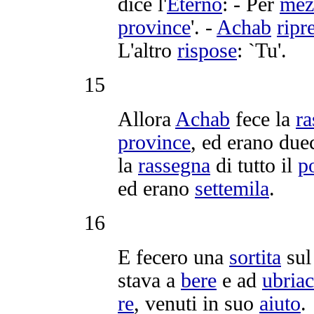
dice l'
Eterno
: - Per
mez
province
'. -
Achab
ripr
L'altro
rispose
: `Tu'.
15
Allora
Achab
fece la
ra
province
, ed erano
due
la
rassegna
di tutto il
p
ed erano
settemila
.
16
E fecero una
sortita
su
stava a
bere
e ad
ubriac
re
, venuti in suo
aiuto
.