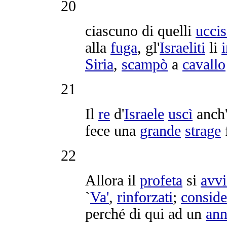
20
ciascuno di quelli
uccis
alla
fuga
, gl'
Israeliti
li
Siria
,
scampò
a
cavallo
21
Il
re
d'
Israele
uscì
anch'
fece una
grande
strage
22
Allora il
profeta
si
avvi
`
Va'
,
rinforzati
;
conside
perché di qui ad un
an