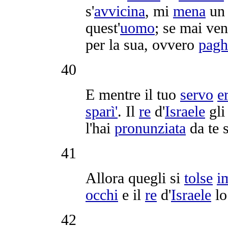
s'
avvicina
, mi
mena
u
quest'
uomo
; se mai ve
per la sua, ovvero
pagh
40
E mentre il tuo
servo
e
sparì'
. Il
re
d'
Israele
gl
l'hai
pronunziata
da te s
41
Allora quegli si
tolse
i
occhi
e il
re
d'
Israele
l
42