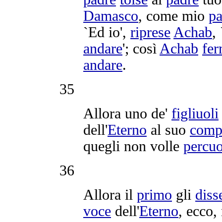
Damasco
, come mio
pa
`Ed io',
riprese
Achab
,
andare
'; così
Achab
fe
andare
.
35
Allora uno de'
figliuoli
dell'
Eterno
al suo
comp
quegli non volle
percuo
36
Allora il
primo
gli
diss
voce
dell'
Eterno
, ecco,