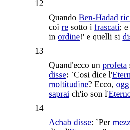
12
Quando
Ben-Hadad
ri
coi
re
sotto i
frascati
; 
in
ordine
!' e quelli si
di
13
Quand'ecco un
profeta
disse
: `Così dice l'
Eter
moltitudine
? Ecco,
ogg
saprai
ch'io son l'
Etern
14
Achab
disse
: `Per
mez