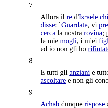
7
Allora il
re
d'
Israele
ch
disse
: `
Guardate
, vi
pr
cerca
la nostra
rovina
;
le mie
mogli
, i miei
fig
ed io non gli ho
rifiuta
8
E tutti gli
anziani
e tutt
ascoltare
e non gli
cond
9
Achab
dunque
rispose