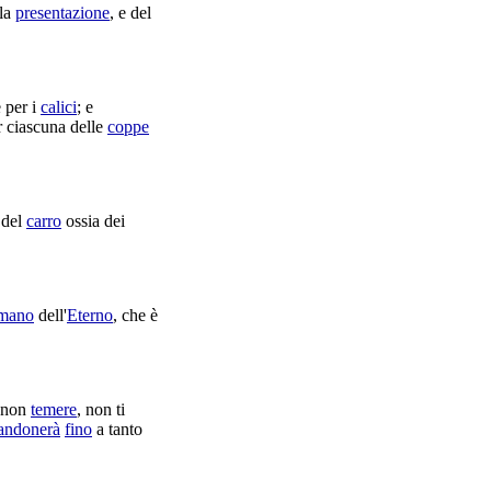
la
presentazione
, e del
 per i
calici
; e
 ciascuna delle
coppe
del
carro
ossia dei
mano
dell'
Eterno
, che è
 non
temere
, non ti
andonerà
fino
a tanto