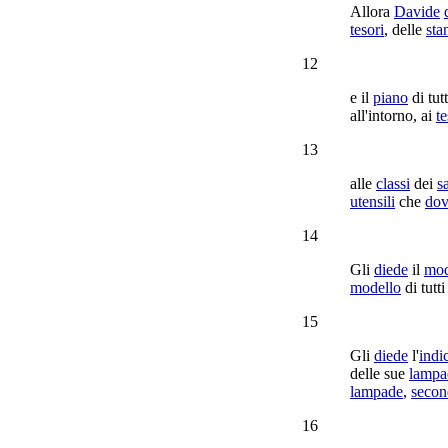
Allora
Davide
tesori
, delle
sta
12
e il
piano
di tut
all'intorno, ai
te
13
alle
classi
dei
s
utensili
che
dov
14
Gli
diede
il
mod
modello
di tutti
15
Gli
diede
l'
indi
delle sue
lampa
lampade
,
seco
16