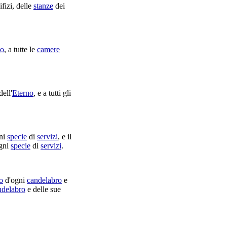
ifizi
, delle
stanze
dei
no
, a tutte le
camere
ell'
Eterno
, e a tutti gli
ni
specie
di
servizi
, e il
gni
specie
di
servizi
.
o
d'ogni
candelabro
e
ndelabro
e delle sue