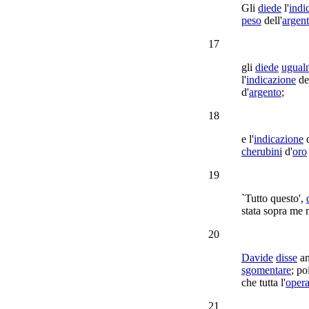
Gli
diede
l'
indi
peso
dell'
argen
17
gli
diede
ugual
l'
indicazione
de
d'
argento
;
18
e l'
indicazione
cherubini
d'
oro
19
`Tutto questo',
stata sopra me
20
Davide
disse
an
sgomentare
; po
che tutta l'
oper
21