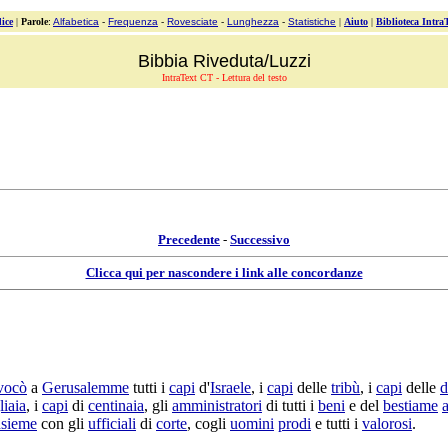
ice
|
Parole
:
Alfabetica
-
Frequenza
-
Rovesciate
-
Lunghezza
-
Statistiche
|
Aiuto
|
Biblioteca Intra
Bibbia Riveduta/Luzzi
IntraText CT - Lettura del testo
Precedente
-
Successivo
Clicca qui per nascondere i link alle concordanze
vocò
a
Gerusalemme
tutti i
capi
d'
Israele
, i
capi
delle
tribù
, i
capi
delle
d
liaia
, i
capi
di
centinaia
, gli
amministratori
di tutti i
beni
e del
bestiame
nsieme
con gli
ufficiali
di
corte
, cogli
uomini
prodi
e tutti i
valorosi
.