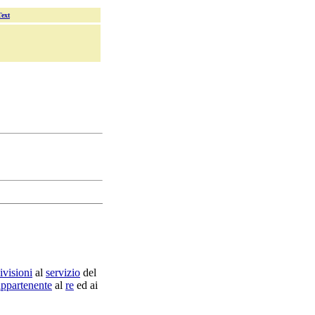
Text
ivisioni
al
servizio
del
appartenente
al
re
ed ai