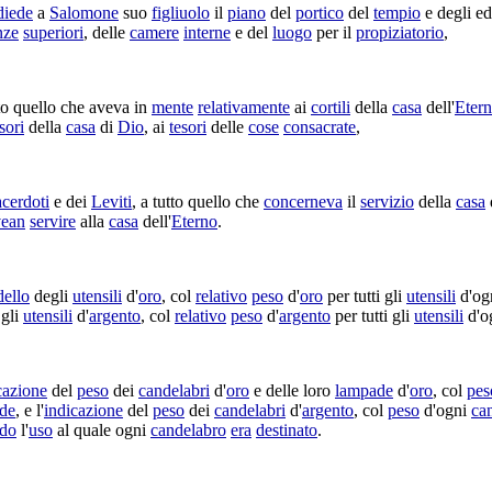
diede
a
Salomone
suo
figliuolo
il
piano
del
portico
del
tempio
e degli
ed
nze
superiori
, delle
camere
interne
e del
luogo
per il
propiziatorio
,
to quello che aveva in
mente
relativamente
ai
cortili
della
casa
dell'
Eter
sori
della
casa
di
Dio
, ai
tesori
delle
cose
consacrate
,
acerdoti
e dei
Leviti
, a tutto quello che
concerneva
il
servizio
della
casa
d
ean
servire
alla
casa
dell'
Eterno
.
ello
degli
utensili
d'
oro
, col
relativo
peso
d'
oro
per tutti gli
utensili
d'og
 gli
utensili
d'
argento
, col
relativo
peso
d'
argento
per tutti gli
utensili
d'o
cazione
del
peso
dei
candelabri
d'
oro
e delle loro
lampade
d'
oro
, col
pes
de
, e l'
indicazione
del
peso
dei
candelabri
d'
argento
, col
peso
d'ogni
ca
ndo
l'
uso
al quale ogni
candelabro
era
destinato
.