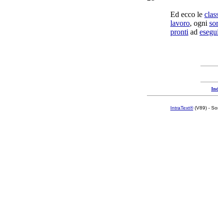
Ed ecco le
clas
lavoro
, ogni
sor
pronti
ad
esegu
Ind
IntraText®
(V89) - So