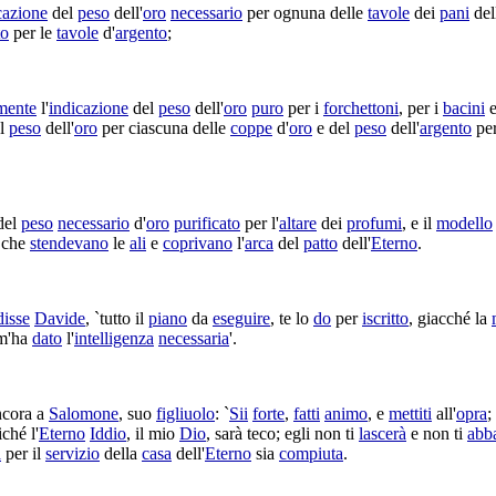
cazione
del
peso
dell'
oro
necessario
per ognuna delle
tavole
dei
pani
del
to
per le
tavole
d'
argento
;
mente
l'
indicazione
del
peso
dell'
oro
puro
per i
forchettoni
, per i
bacini
e
l
peso
dell'
oro
per ciascuna delle
coppe
d'
oro
e del
peso
dell'
argento
per
del
peso
necessario
d'
oro
purificato
per l'
altare
dei
profumi
, e il
modello
che
stendevano
le
ali
e
coprivano
l'
arca
del
patto
dell'
Eterno
.
disse
Davide
, `tutto il
piano
da
eseguire
, te lo
do
per
iscritto
, giacché la
 m'ha
dato
l'
intelligenza
necessaria
'.
cora a
Salomone
, suo
figliuolo
: `
Sii
forte
,
fatti
animo
, e
mettiti
all'
opra
;
iché l'
Eterno
Iddio
, il mio
Dio
, sarà teco; egli non ti
lascerà
e non ti
abb
a
per il
servizio
della
casa
dell'
Eterno
sia
compiuta
.