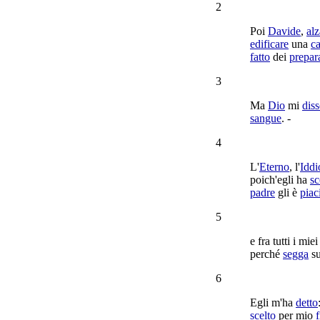
2
Poi
Davide
,
alz
edificare
una
c
fatto
dei
prepara
3
Ma
Dio
mi
diss
sangue
. -
4
L'
Eterno
, l'
Iddi
poich'egli ha
sc
padre
gli è
piac
5
e fra tutti i mie
perché
segga
s
6
Egli m'ha
detto
scelto
per mio
f