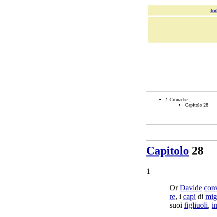
Ind
1 Cronache
Capitolo 28
Capitolo
28
1
Or
Davide
con
re
, i
capi
di
mig
suoi
figliuoli
,
i