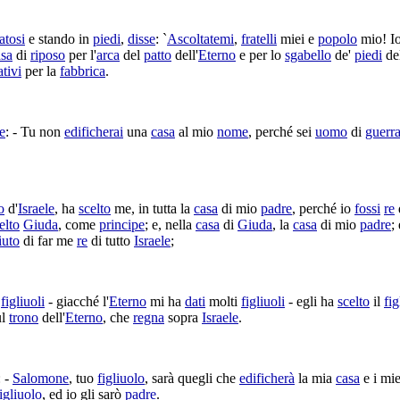
atosi
e stando in
piedi
,
disse
: `
Ascoltatemi
,
fratelli
miei e
popolo
mio! I
asa
di
riposo
per l'
arca
del
patto
dell'
Eterno
e per lo
sgabello
de'
piedi
de
tivi
per la
fabbrica
.
e
: - Tu non
edificherai
una
casa
al mio
nome
, perché sei
uomo
di
guerr
o
d'
Israele
, ha
scelto
me, in tutta la
casa
di mio
padre
, perché io
fossi
re
elto
Giuda
, come
principe
; e, nella
casa
di
Giuda
, la
casa
di mio
padre
;
iuto
di far me
re
di tutto
Israele
;
i
figliuoli
- giacché l'
Eterno
mi ha
dati
molti
figliuoli
- egli ha
scelto
il
fig
ul
trono
dell'
Eterno
, che
regna
sopra
Israele
.
: -
Salomone
, tuo
figliuolo
, sarà quegli che
edificherà
la mia
casa
e i mi
igliuolo
, ed io gli sarò
padre
.