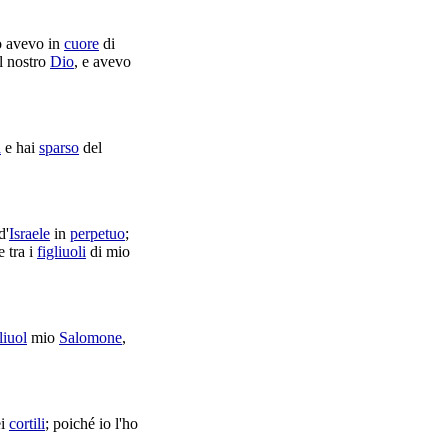
o avevo in
cuore
di
l nostro
Dio
, e avevo
a
e hai
sparso
del
d'
Israele
in
perpetuo
;
 e tra i
figliuoli
di mio
liuol
mio
Salomone
,
ei
cortili
; poiché io l'ho