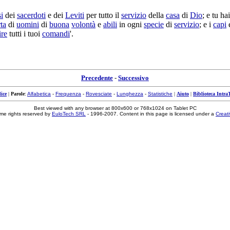
si
dei
sacerdoti
e dei
Leviti
per tutto il
servizio
della
casa
di
Dio
; e tu ha
ta
di
uomini
di
buona
volontà
e
abili
in ogni
specie
di
servizio
; e i
capi
e
ire
tutti i tuoi
comandi
'.
Precedente
-
Successivo
ice
|
Parole
:
Alfabetica
-
Frequenza
-
Rovesciate
-
Lunghezza
-
Statistiche
|
Aiuto
|
Biblioteca Intra
Best viewed with any browser at 800x600 or 768x1024 on Tablet PC
me rights reserved by
EuloTech SRL
- 1996-2007. Content in this page is licensed under a
Creat