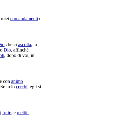
 miei
comandamenti
e
io
che ci
ascolta
, io
tro
Dio
, affinché
oli
, dopo di voi, in
e con
animo
 Se tu lo
cerchi
, egli si
i
forte
, e
mettiti