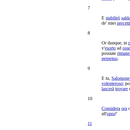
7
E
stabilirò
sald
de' miei
precett
8
Or dunque, in
v'
esorto
ad
oss
possiate
rimane
perpetuo
.
9
E tu,
Salomone
volenteroso
; po
lascerà
trovare
d
10
Considera
ora
c
all'
opra
!'
11