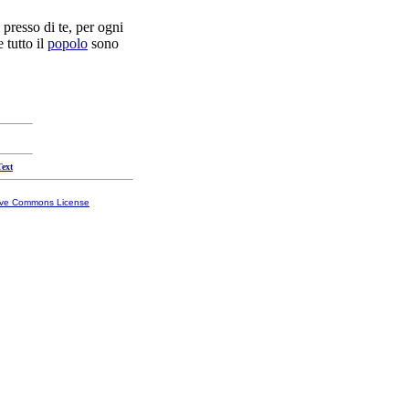
i presso di te, per ogni
 tutto il
popolo
sono
Text
ive Commons License