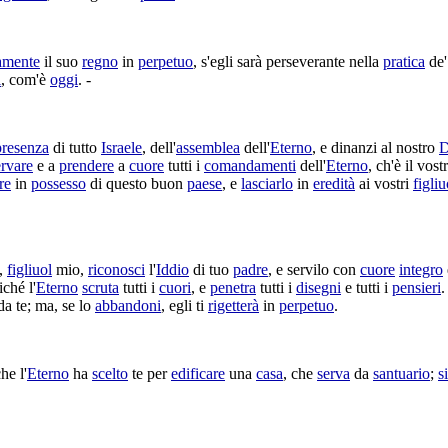
amente
il suo
regno
in
perpetuo
, s'egli sarà
perseverante
nella
pratica
de'
i
, com'è
oggi
. -
presenza
di tutto
Israele
, dell'
assemblea
dell'
Eterno
, e dinanzi al nostro
D
ervare
e a
prendere
a
cuore
tutti i
comandamenti
dell'
Eterno
, ch'è il vos
re
in
possesso
di questo buon
paese
, e
lasciarlo
in
eredità
ai vostri
figliu
,
figliuol
mio,
riconosci
l'
Iddio
di tuo
padre
, e
servilo
con
cuore
integro
iché l'
Eterno
scruta
tutti i
cuori
, e
penetra
tutti i
disegni
e tutti i
pensieri
.
a te; ma, se lo
abbandoni
, egli ti
rigetterà
in
perpetuo
.
he l'
Eterno
ha
scelto
te per
edificare
una
casa
, che
serva
da
santuario
;
si