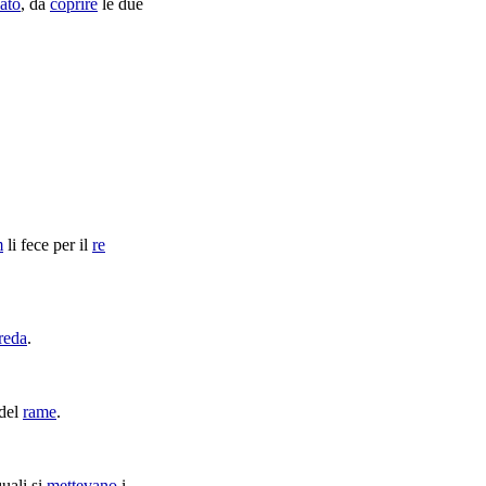
lato
, da
coprire
le due
m
li fece per il
re
reda
.
del
rame
.
uali si
mettevano
i