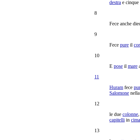
destra
e cinque
8
Fece anche die
9
Fece
pure
il
cor
10
E
pose
il
mare
11
Huram
fece
pu
Salomone
nell
12
le due
colonne
capitelli
in
cim
13