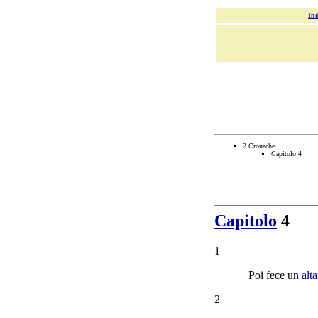
Ind
2 Cronache
Capitolo 4
Capitolo
4
1
Poi fece un
alta
2