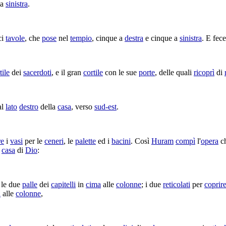
 a
sinistra
.
ci
tavole
, che
pose
nel
tempio
, cinque a
destra
e cinque a
sinistra
. E fec
tile
dei
sacerdoti
, e il gran
cortile
con le sue
porte
, delle quali
ricoprì
di
al
lato
destro
della
casa
, verso
sud-est
.
re
i
vasi
per le
ceneri
, le
palette
ed i
bacini
. Così
Huram
compì
l'
opera
ch
a
casa
di
Dio
:
, le due
palle
dei
capitelli
in
cima
alle
colonne
; i due
reticolati
per
coprir
a
alle
colonne
,