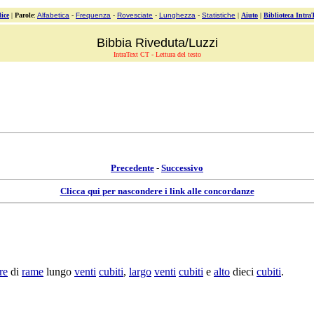
ice
|
Parole
:
Alfabetica
-
Frequenza
-
Rovesciate
-
Lunghezza
-
Statistiche
|
Aiuto
|
Biblioteca Intra
Bibbia Riveduta/Luzzi
IntraText CT - Lettura del testo
Precedente
-
Successivo
Clicca qui per nascondere i link alle concordanze
re
di
rame
lungo
venti
cubiti
,
largo
venti
cubiti
e
alto
dieci
cubiti
.