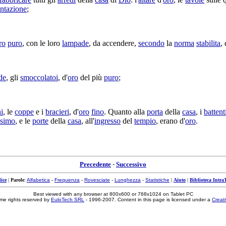
entazione
;
ro
puro
, con le loro
lampade
, da
accendere
,
secondo
la
norma
stabilita
,
de
, gli
smoccolatoi
, d'
oro
del più
puro
;
i
, le
coppe
e i
bracieri
, d'
oro
fino
. Quanto alla
porta
della
casa
, i
battent
ssimo
, e le
porte
della
casa
, all'
ingresso
del
tempio
, erano d'
oro
.
Precedente
-
Successivo
ice
|
Parole
:
Alfabetica
-
Frequenza
-
Rovesciate
-
Lunghezza
-
Statistiche
|
Aiuto
|
Biblioteca Intra
Best viewed with any browser at 800x600 or 768x1024 on Tablet PC
me rights reserved by
EuloTech SRL
- 1996-2007. Content in this page is licensed under a
Creat