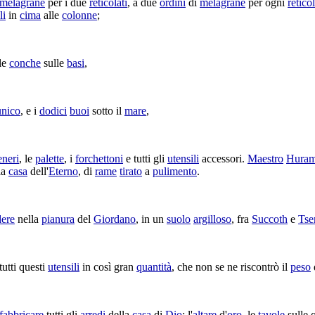
melagrane
per i due
reticolati
, a due
ordini
di
melagrane
per ogni
retico
li
in
cima
alle
colonne
;
le
conche
sulle
basi
,
unico
, e i
dodici
buoi
sotto il
mare
,
eneri
, le
palette
, i
forchettoni
e tutti gli
utensili
accessori
.
Maestro
Hura
 la
casa
dell'
Eterno
, di
rame
tirato
a
pulimento
.
dere
nella
pianura
del
Giordano
, in un
suolo
argilloso
, fra
Succoth
e
Tse
tutti questi
utensili
in così gran
quantità
, che non se ne
riscontrò
il
peso
fabbricare
tutti gli
arredi
della
casa
di
Dio
: l'
altare
d'
oro
, le
tavole
sulle q