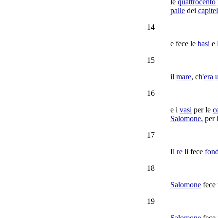
le
quattrocento
palle
dei
capitel
14
e fece le
basi
e 
15
il
mare
, ch'
era
16
e i
vasi
per le
c
Salomone
, per
17
Il
re
li fece
fon
18
Salomone
fece 
19
Salomone
fece