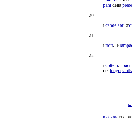
pani
della
pres
20
i
candelabri
d'
o
21
i
fiori
, le
lampa
22
i
coltelli
, i
bacin
del
luogo
santi
Ind
IntraText®
(V89) - So