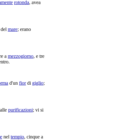
tamente
rotonda
, avea
del
mare
; erano
tre a
mezzogiorno
, e tre
entro.
orma
d'un
fior
di
giglio
;
alle
purificazioni
; vi si
e
nel
tempio
, cinque a