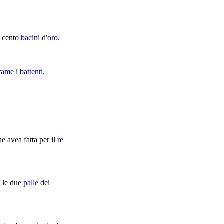
e cento
bacini
d'
oro
.
rame
i
battenti
.
e avea fatta per il
re
e
le due
palle
dei