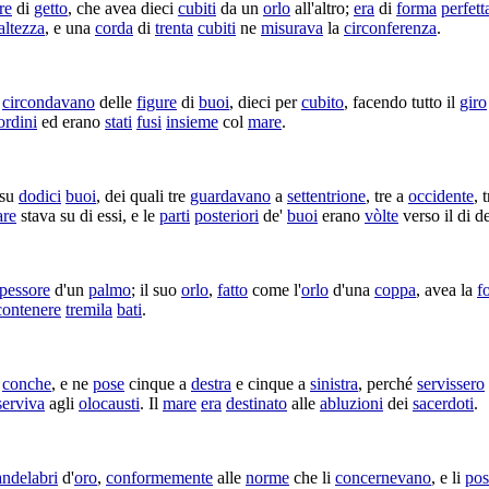
re
di
getto
, che avea dieci
cubiti
da un
orlo
all'altro;
era
di
forma
perfet
altezza
, e una
corda
di
trenta
cubiti
ne
misurava
la
circonferenza
.
o
circondavano
delle
figure
di
buoi
, dieci per
cubito
, facendo tutto il
giro
ordini
ed erano
stati
fusi
insieme
col
mare
.
su
dodici
buoi
, dei quali tre
guardavano
a
settentrione
, tre a
occidente
, 
re
stava su di essi, e le
parti
posteriori
de'
buoi
erano
vòlte
verso il di d
pessore
d'un
palmo
; il suo
orlo
,
fatto
come l'
orlo
d'una
coppa
, avea la
f
contenere
tremila
bati
.
i
conche
, e ne
pose
cinque a
destra
e cinque a
sinistra
, perché
servissero
serviva
agli
olocausti
. Il
mare
era
destinato
alle
abluzioni
dei
sacerdoti
.
andelabri
d'
oro
,
conformemente
alle
norme
che li
concernevano
, e li
pos