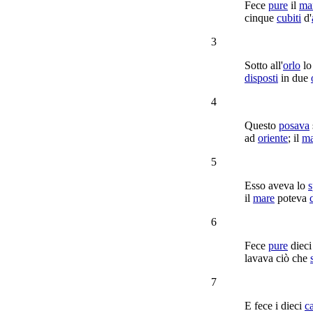
Fece
pure
il
ma
cinque
cubiti
d'
3
Sotto all'
orlo
l
disposti
in due
4
Questo
posava
ad
oriente
; il
ma
5
Esso aveva lo
s
il
mare
poteva
6
Fece
pure
diec
lavava
ciò che
7
E fece i dieci
c