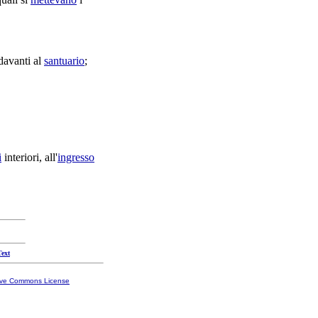
 davanti al
santuario
;
i
interiori
, all'
ingresso
Text
ive Commons License