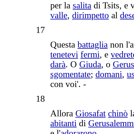
per la
salita
di
Tsits
, e 
valle
,
dirimpetto
al
des
17
Questa
battaglia
non l'
tenetevi
fermi
, e
vedret
darà
. O
Giuda
, o
Geru
sgomentate
;
domani
,
us
con voi'. -
18
Allora
Giosafat
chinò
l
abitanti
di
Gerusalemm
e l'
adorarono
.