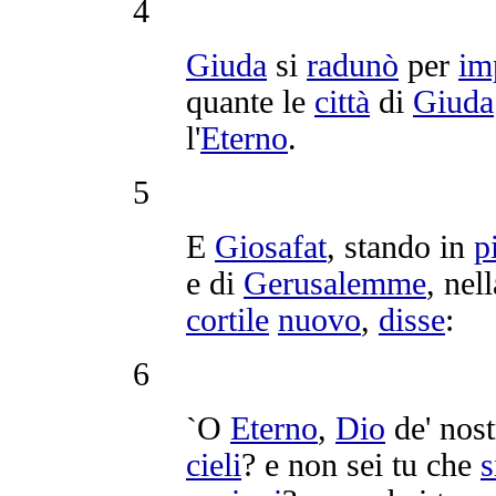
4
Giuda
si
radunò
per
im
quante le
città
di
Giuda
l'
Eterno
.
5
E
Giosafat
, stando in
p
e di
Gerusalemme
, nel
cortile
nuovo
,
disse
:
6
`O
Eterno
,
Dio
de' nost
cieli
? e non sei tu che
s