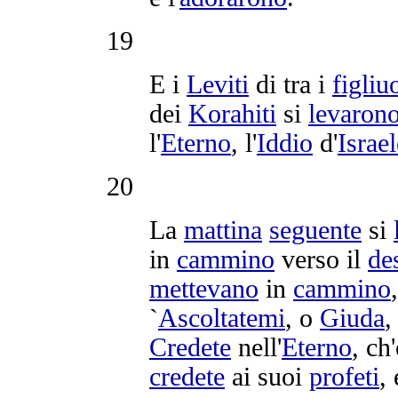
19
E i
Leviti
di tra i
figliuo
dei
Korahiti
si
levaron
l'
Eterno
, l'
Iddio
d'
Israel
20
La
mattina
seguente
si
in
cammino
verso il
de
mettevano
in
cammino
`
Ascoltatemi
, o
Giuda
,
Credete
nell'
Eterno
, ch'
credete
ai suoi
profeti
,