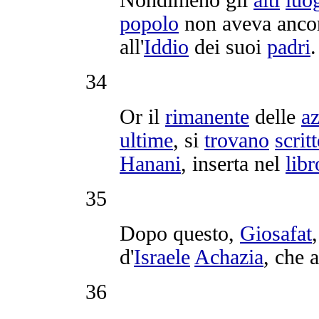
popolo
non aveva ancor
all'
Iddio
dei suoi
padri
.
34
Or il
rimanente
delle
az
ultime
, si
trovano
scritt
Hanani
,
inserta
nel
libr
35
Dopo questo,
Giosafat
d'
Israele
Achazia
, che 
36