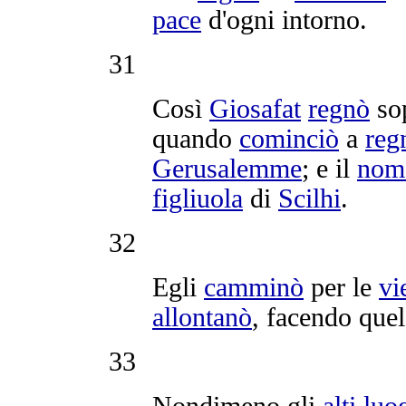
pace
d'ogni intorno.
31
Così
Giosafat
regnò
so
quando
cominciò
a
reg
Gerusalemme
; e il
nom
figliuola
di
Scilhi
.
32
Egli
camminò
per le
vi
allontanò
, facendo que
33
Nondimeno gli
alti
luo