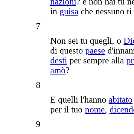
nazioni
? e non hai tu n
in
guisa
che nessuno ti
7
Non sei tu quegli, o
Di
di questo
paese
d'innan
desti
per sempre alla
pr
amò
?
8
E quelli l'hanno
abitato
per il tuo
nome
,
dicend
9