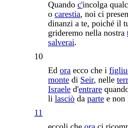
Quando
c'
incolga
qual
o
carestia
, noi ci
prese
dinanzi a te, poiché il 
grideremo
nella nostra
salverai
.
10
Ed
ora
ecco che i
figliu
monte
di
Seir
, nelle
ter
Israele
d'
entrare
quando
li
lasciò
da
parte
e non 
11
eccoli che
ora
ci
ricom