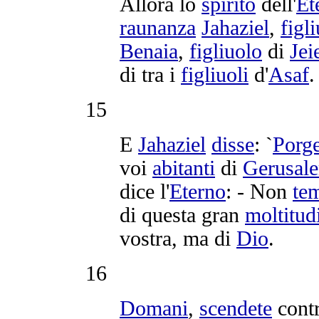
Allora lo
spirito
dell'
Et
raunanza
Jahaziel
,
figl
Benaia
,
figliuolo
di
Jei
di tra i
figliuoli
d'
Asaf
.
15
E
Jahaziel
disse
: `
Porge
voi
abitanti
di
Gerusal
dice l'
Eterno
: - Non
te
di questa gran
moltitud
vostra, ma di
Dio
.
16
Domani
,
scendete
contr