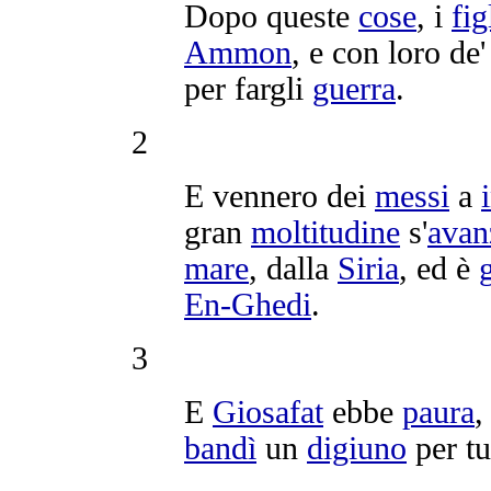
Dopo queste
cose
, i
fig
Ammon
, e con loro de
per fargli
guerra
.
2
E vennero dei
messi
a
gran
moltitudine
s'
avan
mare
, dalla
Siria
, ed è
En-Ghedi
.
3
E
Giosafat
ebbe
paura
,
bandì
un
digiuno
per t