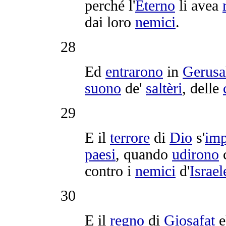
perché l'
Eterno
li avea
dai loro
nemici
.
28
Ed
entrarono
in
Gerus
suono
de'
saltèri
, delle
29
E il
terrore
di
Dio
s'
imp
paesi
, quando
udirono
c
contro i
nemici
d'
Israel
30
E il
regno
di
Giosafat
e