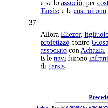
e se lo
associò
, per
cos
Tarsis
; e le
costruirono
37
Allora
Eliezer
,
figliuol
profetizzò
contro
Giosa
associato
con
Achazia
, 
E le
navi
furono
infran
di
Tarsis
.
Preced
:
Alfabetica
-
Frequenz
Indice
|
Parole