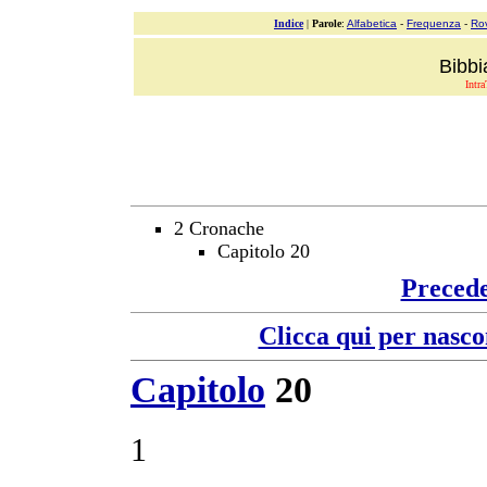
Indice
|
Parole
:
Alfabetica
-
Frequenza
-
Ro
Bibbi
Intra
2 Cronache
Capitolo 20
Preced
Clicca qui per nasco
Capitolo
20
1