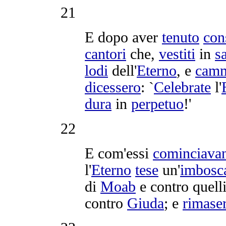
21
E dopo aver
tenuto
con
cantori
che,
vestiti
in
s
lodi
dell'
Eterno
, e
cam
dicessero
: `
Celebrate
l'
dura
in
perpetuo
!'
22
E com'essi
cominciava
l'
Eterno
tese
un'
imbosc
di
Moab
e contro quell
contro
Giuda
; e
rimase