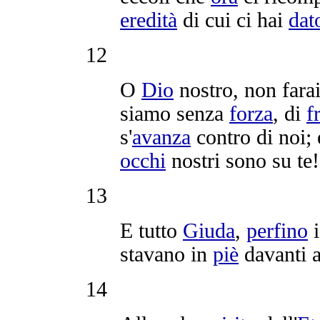
eredità
di cui ci hai
dat
12
O
Dio
nostro, non fara
siamo senza
forza
, di
f
s'
avanza
contro di noi;
occhi
nostri sono su te!'
13
E tutto
Giuda
,
perfino
stavano in
piè
davanti a
14