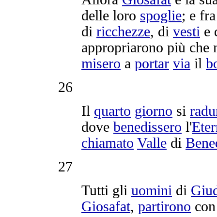
delle loro
spoglie
; e fr
di
ricchezze
, di
vesti
e 
appropriarono
più che 
misero
a
portar
via
il
b
26
Il
quarto
giorno
si
radu
dove
benedissero
l'
Ete
chiamato
Valle
di
Bene
27
Tutti gli
uomini
di
Giu
Giosafat
,
partirono
co