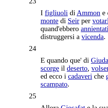
23
I
figliuoli
di
Ammon
e 
monte
di
Seir
per
votar
quand'ebbero
annientat
distruggersi
a
vicenda
.
24
E quando que' di
Giud
scorge
il
deserto
,
volse
ed ecco i
cadaveri
che
scampato
.
25
Allora
Giosafat
e la su