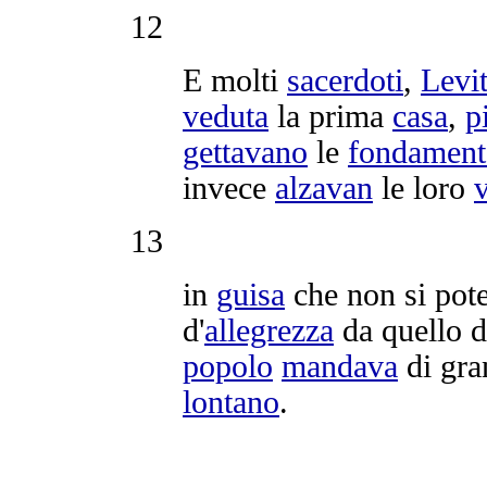
12
E molti
sacerdoti
,
Levit
veduta
la prima
casa
,
p
gettavano
le
fondament
invece
alzavan
le loro
13
in
guisa
che non si pot
d'
allegrezza
da quello 
popolo
mandava
di gr
lontano
.