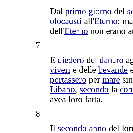
Dal
primo
giorno
del
s
olocausti
all'
Eterno
; ma
dell'
Eterno
non erano a
7
E
diedero
del
danaro
ag
viveri
e delle
bevande
e
portassero
per
mare
sin
Libano
,
secondo
la
con
avea loro fatta.
8
Il
secondo
anno
del lo