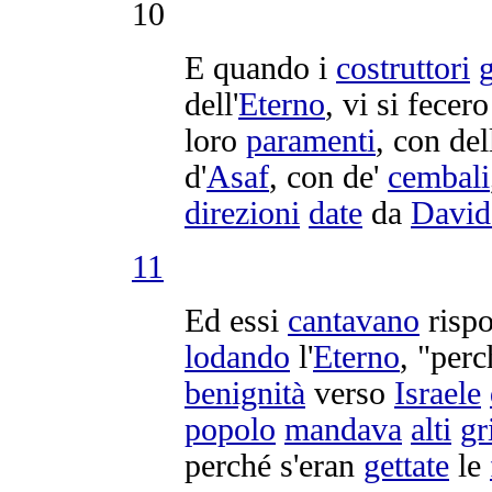
10
E quando i
costruttori
dell'
Eterno
, vi si fecer
loro
paramenti
, con de
d'
Asaf
, con de'
cembali
direzioni
date
da
David
11
Ed essi
cantavano
risp
lodando
l'
Eterno
, "perc
benignità
verso
Israele
popolo
mandava
alti
gr
perché s'eran
gettate
le