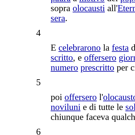
sopra
olocausti
all'
Eter
sera
.
4
E
celebrarono
la
festa
d
scritto
, e
offersero
gior
numero
prescritto
per c
5
poi
offersero
l'
olocaust
noviluni
e di tutte le
so
chiunque faceva qualc
6