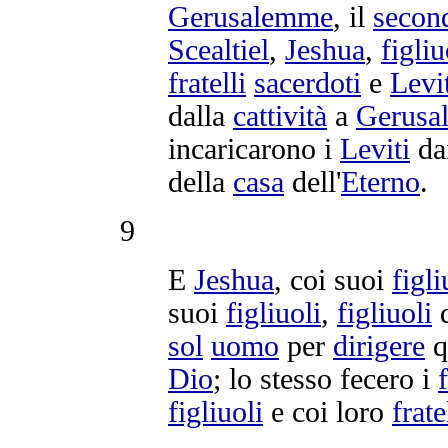
Gerusalemme
, il
secon
Scealtiel
,
Jeshua
,
figli
fratelli
sacerdoti
e
Levi
dalla
cattività
a
Gerusa
incaricarono
i
Leviti
da
della
casa
dell'
Eterno
.
9
E
Jeshua
, coi suoi
figli
suoi
figliuoli
,
figliuoli
sol
uomo
per
dirigere
q
Dio
; lo stesso fecero i
figliuoli
e coi loro
frate