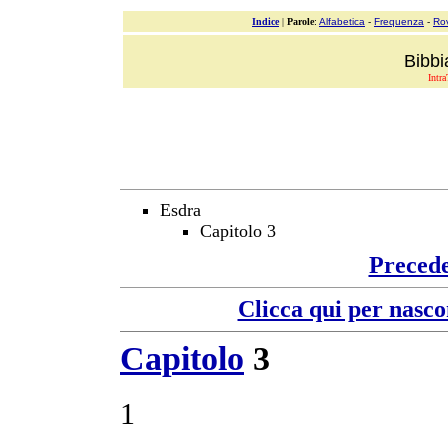
Indice
|
Parole
:
Alfabetica
-
Frequenza
-
Ro
Bibbi
Intra
Esdra
Capitolo 3
Preced
Clicca qui per nasco
Capitolo
3
1