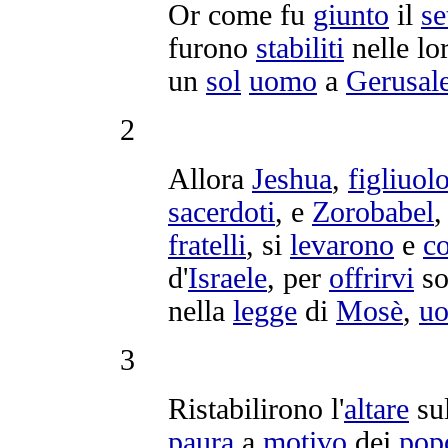
Or come fu
giunto
il
se
furono
stabiliti
nelle lo
un
sol
uomo
a
Gerusa
2
Allora
Jeshua
,
figliuol
sacerdoti
, e
Zorobabel
fratelli
, si
levarono
e
co
d'
Israele
, per
offrirvi
so
nella
legge
di
Mosè
,
u
3
Ristabilirono
l'
altare
su
paura
a
motivo
dei
pop