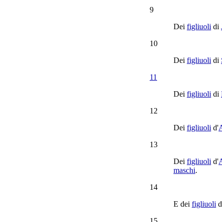
9
Dei
figliuoli
di
10
Dei
figliuoli
di
11
Dei
figliuoli
di
12
Dei
figliuoli
d'
13
Dei
figliuoli
d'
maschi
.
14
E dei
figliuoli
d
15