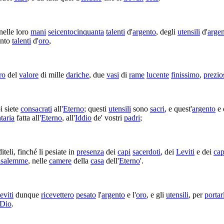
elle loro
mani
seicentocinquanta
talenti
d'
argento
, degli
utensili
d'
arge
ento
talenti
d'
oro
,
ro
del
valore
di mille
dariche
, due
vasi
di
rame
lucente
finissimo
,
prezio
i siete
consacrati
all'
Eterno
; questi
utensili
sono
sacri
, e quest'
argento
e 
taria
fatta all'
Eterno
, all'
Iddio
de' vostri
padri
;
iteli
, finché li
pesiate
in
presenza
dei
capi
sacerdoti
, dei
Leviti
e dei
cap
usalemme
, nelle
camere
della
casa
dell'
Eterno
'.
eviti
dunque
ricevettero
pesato
l'
argento
e l'
oro
, e gli
utensili
, per
portar
Dio
.