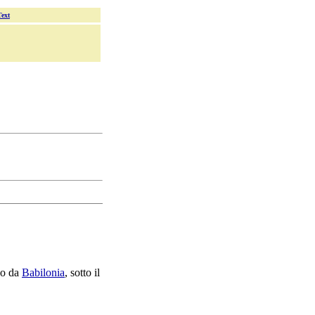
Text
o da
Babilonia
, sotto il