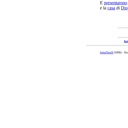
E
presentarono
e la
casa
di
Dio
Ind
IntraText®
(V89) - So