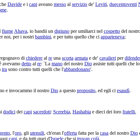
 che
Davide
e i
capi
aveano
messo
al
servizio
de'
Leviti
,
duecentoventi
ome
.
il
fiume
Ahava
, io
bandii
un
digiuno
per
umiliarci
nel
cospetto
del nostr
r noi, per i nostri
bambini
, e per tutto quello che ci
apparteneva
;
ergognavo
di
chiedere
al
re
una
scorta
armata
e de'
cavalieri
per
difende
hé avevamo
detto
al
re
: `La
mano
del nostro
Dio
assiste
tutti quelli che l
a
ira
sono contro tutti quelli che l'
abbandonano
'.
mo
e
invocammo
il nostro
Dio
a questo
proposito
, ed egli ci
esaudì
.
i
dodici
dei
capi
sacerdoti
:
Scerebia
,
Hashabia
e dieci dei loro
fratelli
,
gento
, l'
oro
, gli
utensili
, ch'eran l'
offerta
fatta per la
casa
del nostro
Dio
 suoi
capi
, e da tutti quei d'
Israele
che si
trovan
colà
.