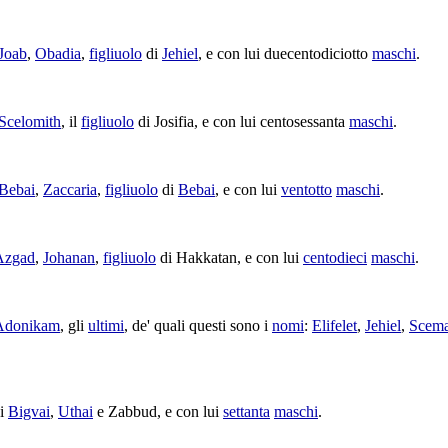
Joab
,
Obadia
,
figliuolo
di
Jehiel
, e con lui
duecentodiciotto
maschi
.
Scelomith
, il
figliuolo
di
Josifia
, e con lui
centosessanta
maschi
.
Bebai
,
Zaccaria
,
figliuolo
di
Bebai
, e con lui
ventotto
maschi
.
Azgad
,
Johanan
,
figliuolo
di
Hakkatan
, e con lui
centodieci
maschi
.
Adonikam
, gli
ultimi
, de' quali questi sono i
nomi
:
Elifelet
,
Jehiel
,
Scema
i
Bigvai
,
Uthai
e
Zabbud
, e con lui
settanta
maschi
.