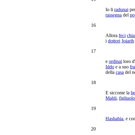
Io li
radunai
pre
rassegna
del
po
16
Allora
feci
chi
i
dottori
Joiarib
17
e
ordinai
loro d
Iddo
e a suo
fra
della
casa
del n
18
E siccome la
be
Mahli
,
figliuolo
19
Hashabia
, e co
20