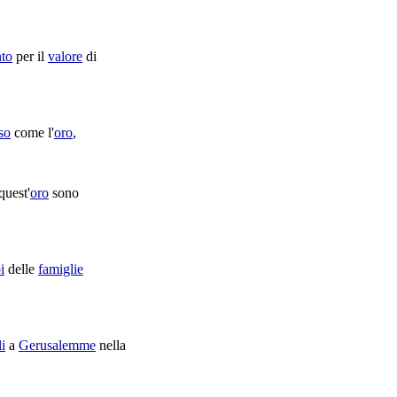
nto
per il
valore
di
so
come l'
oro
,
quest'
oro
sono
i
delle
famiglie
li
a
Gerusalemme
nella