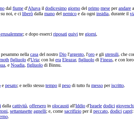
mo
dal
fiume
d'
Ahava
il
dodicesimo
giorno
del
primo
mese
per
andare
su noi, e ci
liberò
dalla
mano
del
nemico
e da ogni
insidia
, durante il
vi
erusalemme
; e dopo esserci
riposati
quivi
tre
giorni
,
pesammo
nella
casa
del nostro
Dio
l'
argento
, l'
oro
e gli
utensili
, che
co
moth
figliuolo
d'
Uria
; con lui
era
Eleazar
,
figliuolo
di
Fineas
, e con lor
hua
, e
Noadia
,
figliuolo
di
Binnu
.
o
e
pesato
; e nello stesso
tempo
il
peso
di tutto fu
messo
per
iscritto
.
i
dalla
cattività
,
offersero
in
olocausti
all'
Iddio
d'
Israele
dodici
giovench
toni
,
settantasette
agnelli
; e, come
sacrifizio
per il
peccato
,
dodici
capri
:
erno
.