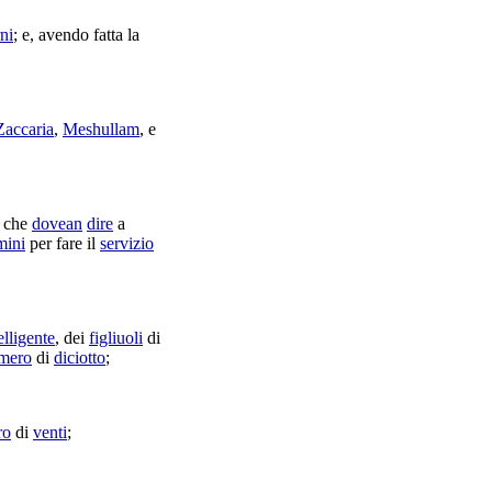
ni
; e, avendo fatta la
Zaccaria
,
Meshullam
, e
che
dovean
dire
a
mini
per fare il
servizio
elligente
, dei
figliuoli
di
mero
di
diciotto
;
ro
di
venti
;