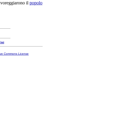
avoreggiarono
il
popolo
Text
ive Commons License