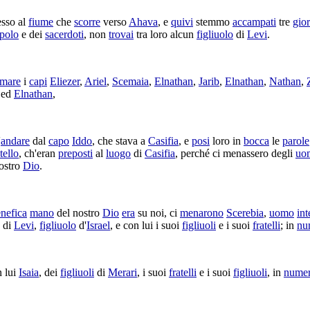
sso al
fiume
che
scorre
verso
Ahava
, e
quivi
stemmo
accampati
tre
gior
polo
e dei
sacerdoti
, non
trovai
tra loro alcun
figliuolo
di
Levi
.
amare
i
capi
Eliezer
,
Ariel
,
Scemaia
,
Elnathan
,
Jarib
,
Elnathan
,
Nathan
,
ed
Elnathan
,
'
andare
dal
capo
Iddo
, che stava a
Casifia
, e
posi
loro in
bocca
le
parole
tello
, ch'eran
preposti
al
luogo
di
Casifia
, perché ci
menassero
degli
uo
ostro
Dio
.
nefica
mano
del nostro
Dio
era
su noi, ci
menarono
Scerebia
,
uomo
int
di
Levi
,
figliuolo
d'
Israel
, e con lui i suoi
figliuoli
e i suoi
fratelli
; in
nu
n lui
Isaia
, dei
figliuoli
di
Merari
, i suoi
fratelli
e i suoi
figliuoli
, in
nume