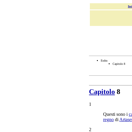
Ind
Esdra
Capitolo 8
Capitolo
8
1
Questi sono i
c
regno
di
Artase
2