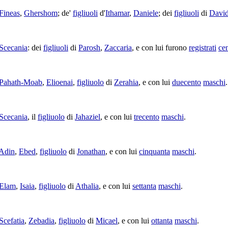
Fineas
,
Ghershom
; de'
figliuoli
d'
Ithamar
,
Daniele
; dei
figliuoli
di
Davi
Scecania
: dei
figliuoli
di
Parosh
,
Zaccaria
, e con lui furono
registrati
ce
Pahath-Moab
,
Elioenai
,
figliuolo
di
Zerahia
, e con lui
duecento
maschi
.
Scecania
, il
figliuolo
di
Jahaziel
, e con lui
trecento
maschi
.
Adin
,
Ebed
,
figliuolo
di
Jonathan
, e con lui
cinquanta
maschi
.
Elam
,
Isaia
,
figliuolo
di
Athalia
, e con lui
settanta
maschi
.
Scefatia
,
Zebadia
,
figliuolo
di
Micael
, e con lui
ottanta
maschi
.