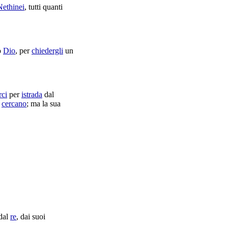
Nethinei
, tutti quanti
o
Dio
, per
chiedergli
un
rci
per
istrada
dal
o
cercano
; ma la sua
dal
re
, dai suoi