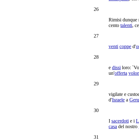
26
Rimisi
dunque n
cento
talenti
, c
27
venti
coppe
d'
o
28
e
dissi
loro: `Vo
un'
offerta
volon
29
vigilate
e
custod
d'
Israele
a
Ger
30
I
sacerdoti
e i
L
casa
del nostro
31