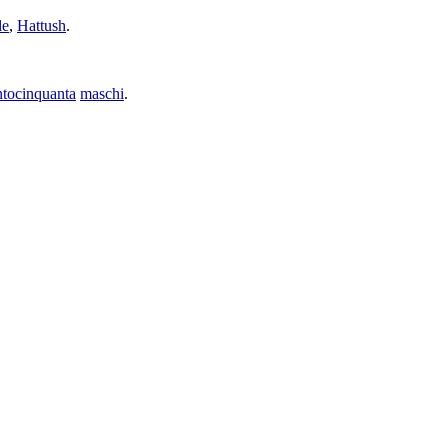
de
,
Hattush
.
ntocinquanta
maschi
.