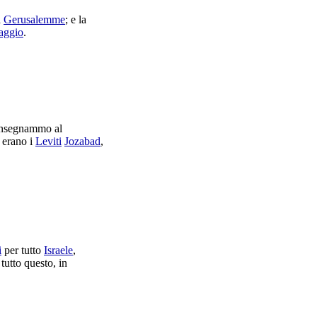
a
Gerusalemme
; e la
aggio
.
nsegnammo
al
o erano i
Leviti
Jozabad
,
i
per tutto
Israele
,
 tutto questo, in