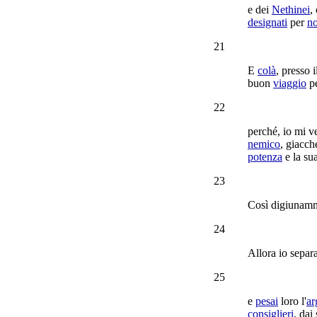
e dei
Nethinei
,
designati
per
n
21
E
colà
, presso 
buon
viaggio
pe
22
perché, io mi
v
nemico
, giacc
potenza
e la su
23
Così
digiunam
24
Allora io
separa
25
e
pesai
loro l'
ar
consiglieri
, dai