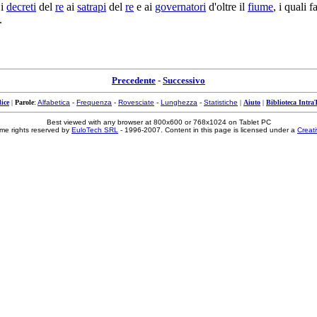
i
decreti
del
re
ai
satrapi
del
re
e ai
governatori
d'oltre il
fiume
, i quali
f
.
Precedente
-
Successivo
ice
|
Parole
:
Alfabetica
-
Frequenza
-
Rovesciate
-
Lunghezza
-
Statistiche
|
Aiuto
|
Biblioteca Intra
Best viewed with any browser at 800x600 or 768x1024 on Tablet PC
me rights reserved by
EuloTech SRL
- 1996-2007. Content in this page is licensed under a
Creat