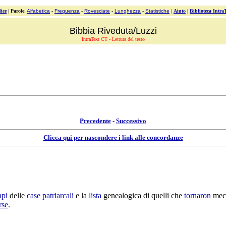
ice
|
Parole
:
Alfabetica
-
Frequenza
-
Rovesciate
-
Lunghezza
-
Statistiche
|
Aiuto
|
Biblioteca Intra
Bibbia Riveduta/Luzzi
IntraText CT - Lettura del testo
Precedente
-
Successivo
Clicca qui per nascondere i link alle concordanze
api
delle
case
patriarcali
e la
lista
genealogica
di quelli che
tornaron
mec
rse
.