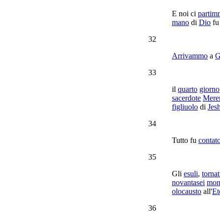
E noi ci
partim
mano
di
Dio
fu 
32
Arrivammo
a
G
33
il
quarto
giorno
sacerdote
Mere
figliuolo
di
Jes
34
Tutto fu
contat
35
Gli
esuli
,
tornat
novantasei
mon
olocausto
all'
Et
36