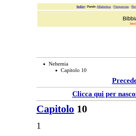
Indice
|
Parole
:
Alfabetica
-
Frequenza
-
Ro
Bibbi
Intra
Nehemia
Capitolo 10
Preced
Clicca qui per nasco
Capitolo
10
1