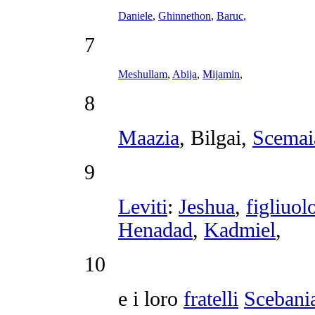
Daniele
,
Ghinnethon
,
Baruc
,
7
Meshullam
,
Abija
,
Mijamin
,
8
Maazia
,
Bilgai
,
Scemai
9
Leviti
:
Jeshua
,
figliuol
Henadad
,
Kadmiel
,
10
e i loro
fratelli
Scebani