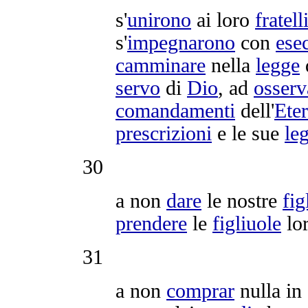
s'
unirono
ai loro
fratell
s'
impegnarono
con
ese
camminare
nella
legge
servo
di
Dio
, ad
osserv
comandamenti
dell'
Ete
prescrizioni
e le sue
le
30
a non
dare
le nostre
fig
prendere
le
figliuole
lor
31
a non
comprar
nulla in