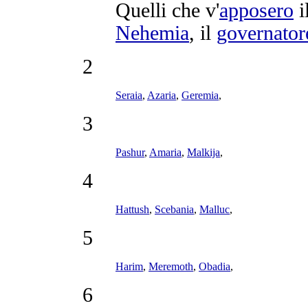
Quelli che v'
apposero
i
Nehemia
, il
governator
2
Seraia
,
Azaria
,
Geremia
,
3
Pashur
,
Amaria
,
Malkija
,
4
Hattush
,
Scebania
,
Malluc
,
5
Harim
,
Meremoth
,
Obadia
,
6