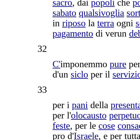
sacro
, dai
popoli
che
p
sabato
qualsivoglia
sor
in
riposo
la
terra
ogni
s
pagamento
di verun
de
32
C'
imponemmo
pure
pe
d'un
siclo
per il
servizi
33
per i
pani
della
present
per l'
olocausto
perpetu
feste
, per le
cose
consa
pro d'
Israele
, e per tutta