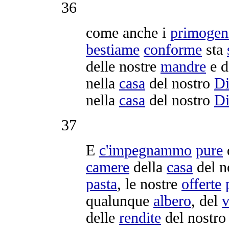
36
come anche i
primogeni
bestiame
conforme
sta
delle nostre
mandre
e d
nella
casa
del nostro
D
nella
casa
del nostro
D
37
E
c'
impegnammo
pure
camere
della
casa
del n
pasta
, le nostre
offerte
qualunque
albero
, del
v
delle
rendite
del nostr