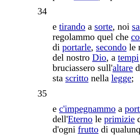
34
e
tirando
a
sorte
, noi
sa
regolammo
quel che
co
di
portarle
,
secondo
le 
del nostro
Dio
, a
tempi
bruciassero
sull'
altare
de
sta
scritto
nella
legge
;
35
e
c'
impegnammo
a
port
dell'
Eterno
le
primizie
d
d'ogni
frutto
di qualun