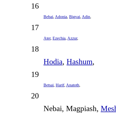
16
Bebai
,
Adonia
,
Bigvai
,
Adin
,
17
Ater
,
Ezechia
,
Azzur
,
18
Hodia
,
Hashum
,
19
Betsai
,
Harif
,
Anatoth
,
20
Nebai
,
Magpiash
,
Mes