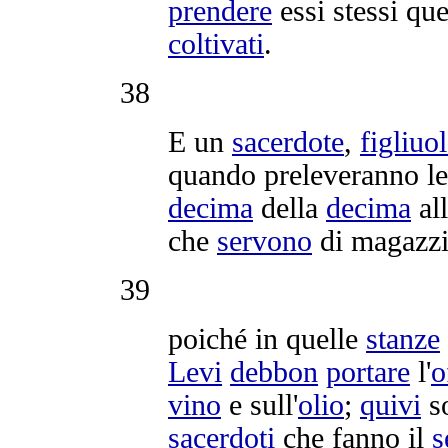
prendere
essi stessi qu
coltivati
.
38
E un
sacerdote
,
figliuo
quando
preleveranno
l
decima
della
decima
al
che
servono
di
magazz
39
poiché in quelle
stanze
Levi
debbon
portare
l'
o
vino
e sull'
olio
;
quivi
s
sacerdoti
che fanno il
s