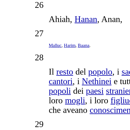
26
Ahiah
,
Hanan
,
Anan
,
27
Malluc
,
Harim
,
Baana
.
28
Il
resto
del
popolo
, i
sa
cantori
, i
Nethinei
e tut
popoli
dei
paesi
stranie
loro
mogli
, i loro
figliu
che aveano
conoscimen
29