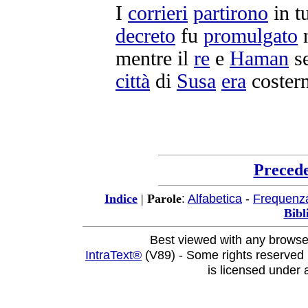
I
corrieri
partirono
in t
decreto
fu
promulgato
n
mentre il
re
e
Haman
se
città
di
Susa
era
coster
Preced
:
Alfabetica
-
Frequenz
Indice
|
Parole
Bibl
Best viewed with any browse
IntraText®
(V89) - Some rights reserved
is licensed under