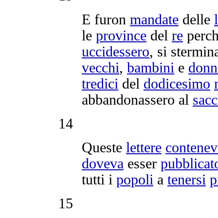
E furon
mandate
delle
le
province
del
re
perch
uccidessero
, si
stermin
vecchi
,
bambini
e
donn
tredici
del
dodicesimo
abbandonassero
al
sac
14
Queste
lettere
contene
doveva
esser
pubblicat
tutti i
popoli
a
tenersi
p
15