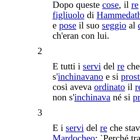
Dopo queste
cose
, il
re
figliuolo
di
Hammedat
e
pose
il suo
seggio
al
ch'eran con lui.
2
E tutti i
servi
del
re
che
s'
inchinavano
e si
pros
così aveva
ordinato
il
r
non s'
inchinava
né si
p
3
E i
servi
del
re
che stav
Mardocheo
: `Perché
tr