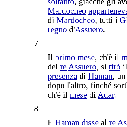
soltanto
, giacché gli a
Mardocheo
appartenev
di
Mardocheo
, tutti i
G
regno
d'
Assuero
.
7
Il
primo
mese
, ch'è il
m
del
re
Assuero
, si
tirò
i
presenza
di
Haman
, u
dopo l'altro, finché
sort
ch'è il
mese
di
Adar
.
8
E
Haman
disse
al
re
As