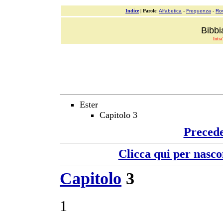
Indice
|
Parole
:
Alfabetica
-
Frequenza
-
Ro
Bibbi
Intra
Ester
Capitolo 3
Preced
Clicca qui per nasco
Capitolo
3
1