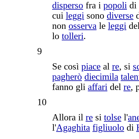
disperso
fra i
popoli
di 
cui
leggi
sono
diverse
d
non
osserva
le
leggi
de
lo
tolleri
.
9
Se così
piace
al
re
, si
s
pagherò
diecimila
talen
fanno gli
affari
del
re
, 
10
Allora il
re
si
tolse
l'
ane
l'
Agaghita
figliuolo
di