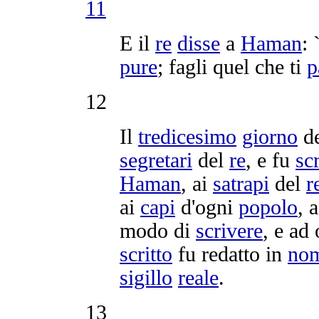
11
E il
re
disse
a
Haman
: 
pure
; fagli quel che ti
p
12
Il
tredicesimo
giorno
d
segretari
del
re
, e fu
scr
Haman
, ai
satrapi
del
r
ai
capi
d'ogni
popolo
, 
modo di
scrivere
, e ad
scritto
fu
redatto
in
no
sigillo
reale
.
13