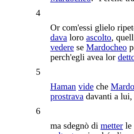
4
Or com'essi glielo
ripe
dava
loro
ascolto
, quel
vedere
se
Mardocheo
p
perch'egli avea lor
dett
5
Haman
vide
che
Mardo
prostrava
davanti a lui,
6
ma
sdegnò
di
metter
le