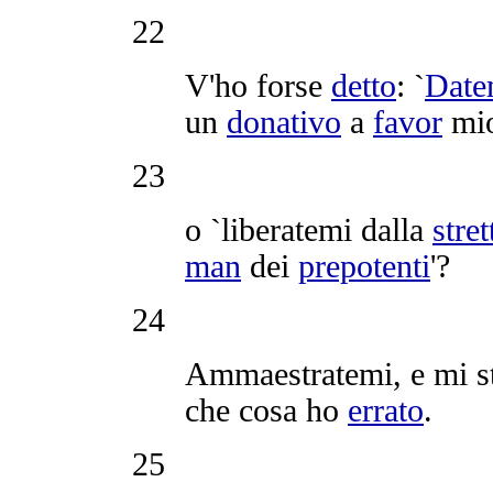
22
V'ho forse
detto
: `
Date
un
donativo
a
favor
mio
23
o `
liberatemi
dalla
stret
man
dei
prepotenti
'?
24
Ammaestratemi
, e mi 
che cosa ho
errato
.
25