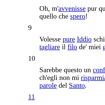
Oh, m'
avvenisse
pur qu
quello che
spero
!
9
Volesse
pure
Iddio
sch
tagliare
il
filo
de' miei
10
Sarebbe questo un
conf
ch'egli non mi
risparmi
parole
del
Santo
.
11