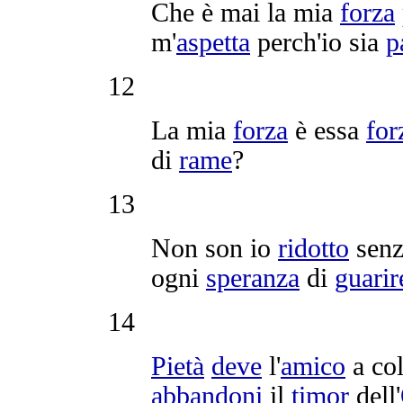
Che è mai la mia
forza
m'
aspetta
perch'io sia
p
12
La mia
forza
è essa
for
di
rame
?
13
Non son io
ridotto
sen
ogni
speranza
di
guarir
14
Pietà
deve
l'
amico
a co
abbandoni
il
timor
dell'