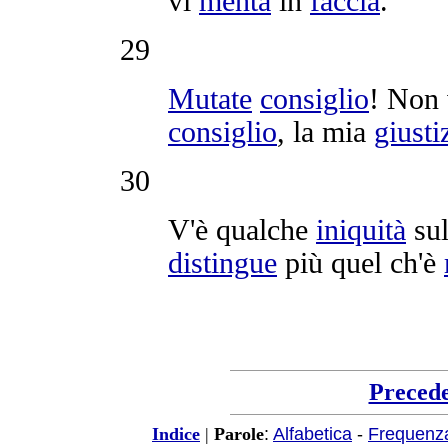
vi
menta
in
faccia
.
29
Mutate
consiglio
! Non 
consiglio
, la mia
giusti
30
V'è qualche
iniquità
sul
distingue
più quel ch'è
Preced
:
Alfabetica
-
Frequenz
Indice
|
Parole