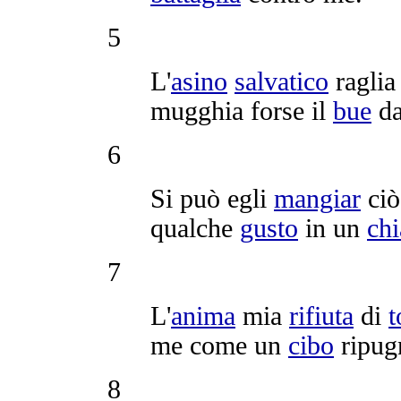
5
L'
asino
salvatico
raglia
mugghia
forse il
bue
da
6
Si può egli
mangiar
ciò
qualche
gusto
in un
chi
7
L'
anima
mia
rifiuta
di
t
me come un
cibo
ripug
8