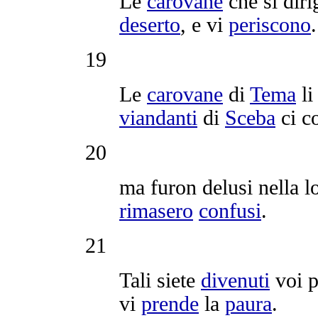
Le
carovane
che si
dir
deserto
, e vi
periscono
.
19
Le
carovane
di
Tema
l
viandanti
di
Sceba
ci
c
20
ma furon
delusi
nella l
rimasero
confusi
.
21
Tali siete
divenuti
voi 
vi
prende
la
paura
.