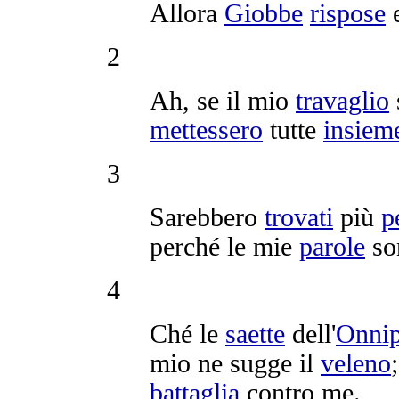
Allora
Giobbe
rispose
2
Ah, se il mio
travaglio
mettessero
tutte
insiem
3
Sarebbero
trovati
più
p
perché le mie
parole
so
4
Ché le
saette
dell'
Onnip
mio ne
sugge
il
veleno
battaglia
contro me.