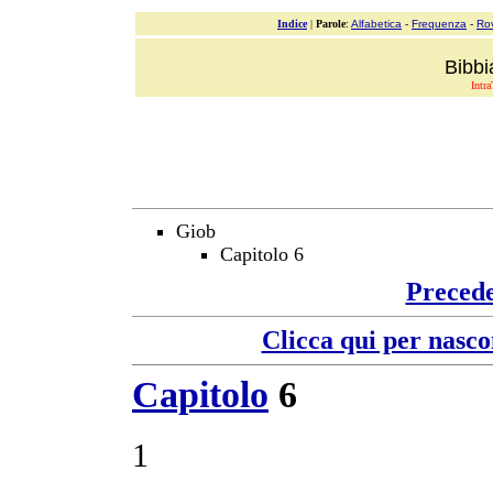
Indice
|
Parole
:
Alfabetica
-
Frequenza
-
Ro
Bibbi
Intra
Giob
Capitolo 6
Preced
Clicca qui per nasco
Capitolo
6
1