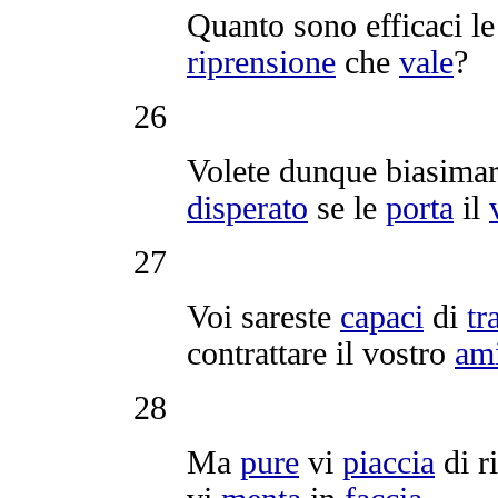
Quanto sono
efficaci
l
riprensione
che
vale
?
26
Volete dunque
biasima
disperato
se le
porta
il
27
Voi sareste
capaci
di
tr
contrattare
il vostro
am
28
Ma
pure
vi
piaccia
di
r