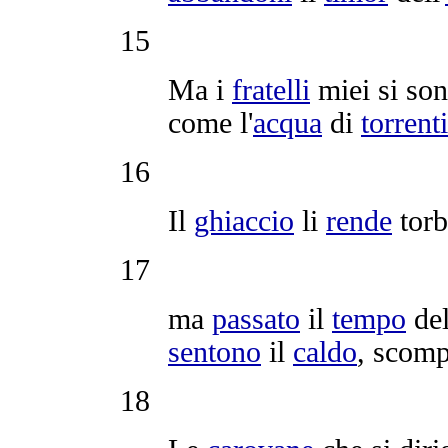
15
Ma i
fratelli
miei si so
come l'
acqua
di
torrenti
16
Il
ghiaccio
li
rende
torb
17
ma
passato
il
tempo
de
sentono
il
caldo
,
scomp
18