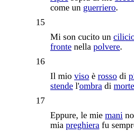
come un
guerriero
.
15
Mi son
cucito
un
cilici
fronte
nella
polvere
.
16
Il mio
viso
è
rosso
di
p
stende
l'
ombra
di
mort
17
Eppure, le mie
mani
n
mia
preghiera
fu semp