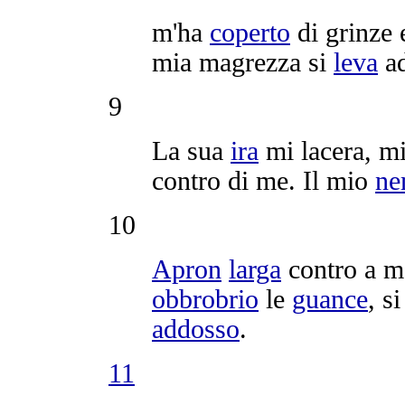
m'ha
coperto
di
grinze
mia
magrezza
si
leva
a
9
La sua
ira
mi
lacera
, m
contro di me. Il mio
ne
10
Apron
larga
contro a m
obbrobrio
le
guance
, s
addosso
.
11