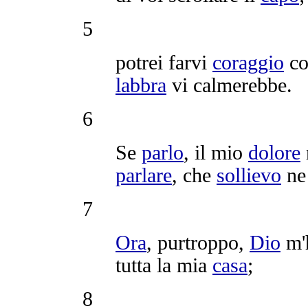
5
potrei farvi
coraggio
co
labbra
vi
calmerebbe
.
6
Se
parlo
, il mio
dolore
parlare
, che
sollievo
ne
7
Ora
,
purtroppo
,
Dio
m'
tutta la mia
casa
;
8