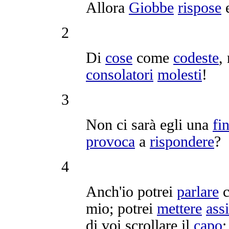
Allora
Giobbe
rispose
2
Di
cose
come
codeste
,
consolatori
molesti
!
3
Non ci sarà egli una
fi
provoca
a
rispondere
?
4
Anch'io potrei
parlare
c
mio; potrei
mettere
ass
di voi
scrollare
il
capo
;