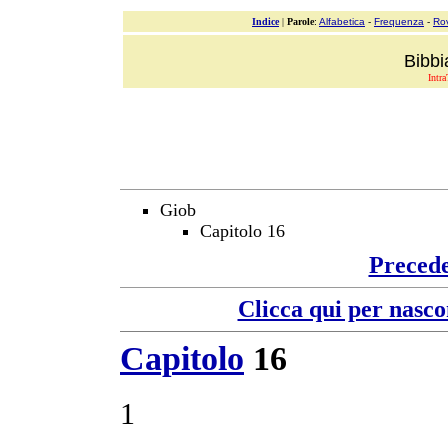
Indice
|
Parole
:
Alfabetica
-
Frequenza
-
Ro
Bibbi
Intra
Giob
Capitolo 16
Preced
Clicca qui per nasco
Capitolo
16
1