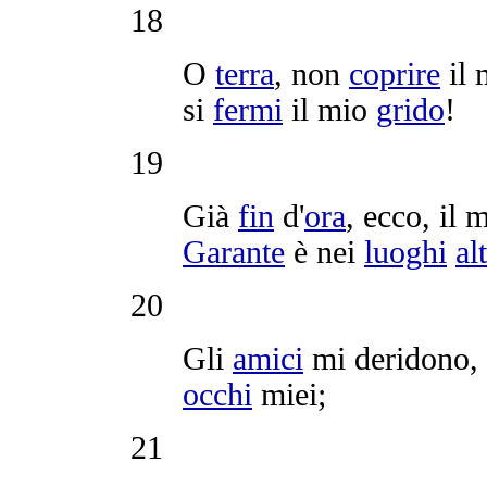
18
O
terra
, non
coprire
il 
si
fermi
il mio
grido
!
19
Già
fin
d'
ora
, ecco, il 
Garante
è nei
luoghi
al
20
Gli
amici
mi
deridono
,
occhi
miei;
21