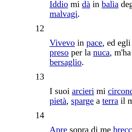
Iddio
mi
dà
in
balìa
deg
malvagi
.
12
Vivevo
in
pace
, ed egl
preso
per la
nuca
, m'h
bersaglio
.
13
I suoi
arcieri
mi
circon
pietà
,
sparge
a
terra
il 
14
Apre
sopra di me
brecc