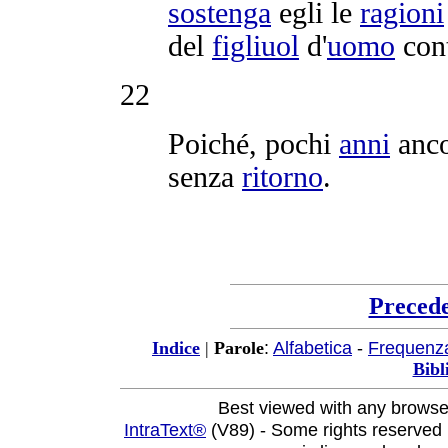
sostenga
egli le
ragioni
del
figliuol
d'
uomo
cont
22
Poiché, pochi
anni
anco
senza
ritorno
.
Preced
:
Alfabetica
-
Frequenz
Indice
|
Parole
Bibl
Best viewed with any browse
IntraText®
(V89) - Some rights reserved