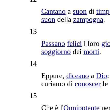
Cantano
a
suon
di
timp
suon
della
zampogna
.
13
Passano
felici
i loro
gi
soggiorno
dei
morti
.
14
Eppure,
diceano
a
Dio
:
curiamo
di
conoscer
le
15
Che è l'
Onnipotente
per