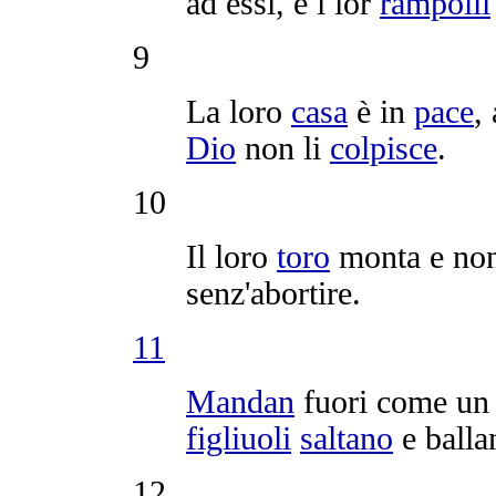
ad essi, e i lor
rampolli
9
La loro
casa
è in
pace
,
Dio
non li
colpisce
.
10
Il loro
toro
monta
e no
senz'
abortire
.
11
Mandan
fuori come u
figliuoli
saltano
e
balla
12