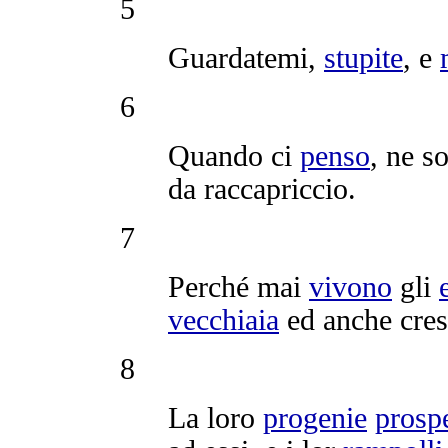
5
Guardatemi
,
stupite
, e
6
Quando ci
penso
, ne s
da
raccapriccio
.
7
Perché mai
vivono
gli
vecchiaia
ed anche
cre
8
La loro
progenie
prosp