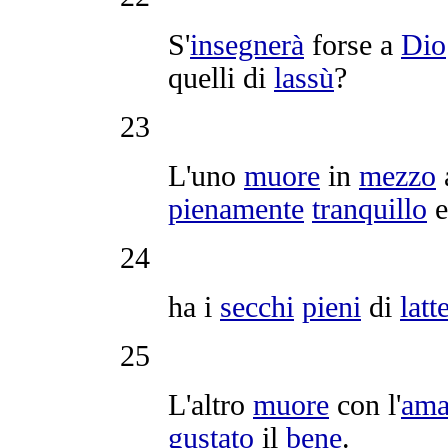
S'
insegnerà
forse a
Dio
quelli di
lassù
?
23
L'uno
muore
in
mezzo
pienamente
tranquillo
24
ha i
secchi
pieni
di
latt
25
L'altro
muore
con l'
ama
gustato
il
bene
.