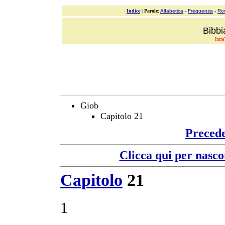
Indice
|
Parole
:
Alfabetica
-
Frequenza
-
Ro
Bibbi
Intra
Giob
Capitolo 21
Preced
Clicca qui per nasco
Capitolo
21
1