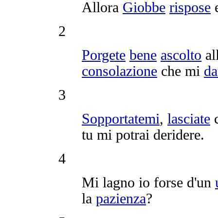
Allora
Giobbe
rispose
2
Porgete
bene
ascolto
al
consolazione
che mi
da
3
Sopportatemi
,
lasciate
c
tu mi potrai
deridere
.
4
Mi
lagno
io forse d'un
la
pazienza
?