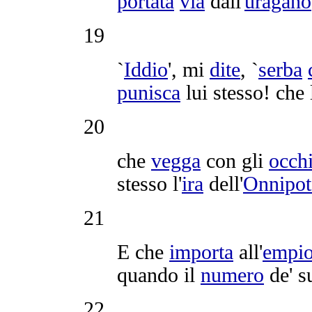
portata
via
dall'
uragano
19
`
Iddio
', mi
dite
, `
serba
punisca
lui stesso! che
20
che
vegga
con gli
occh
stesso l'
ira
dell'
Onnipot
21
E che
importa
all'
empi
quando il
numero
de' s
22