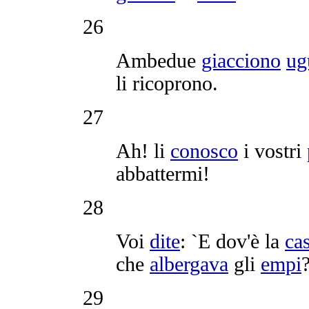
26
Ambedue
giacciono
ug
li
ricoprono
.
27
Ah! li
conosco
i vostri
abbattermi
!
28
Voi
dite
: `E dov'è la
ca
che
albergava
gli
empi
?
29