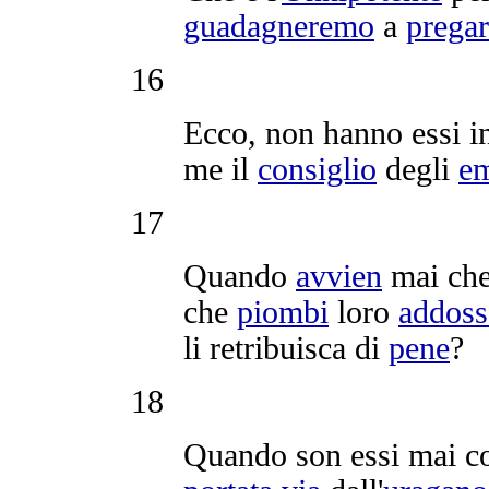
guadagneremo
a
pregar
16
Ecco, non hanno essi 
me il
consiglio
degli
e
17
Quando
avvien
mai che
che
piombi
loro
addos
li
retribuisca
di
pene
?
18
Quando son essi mai 