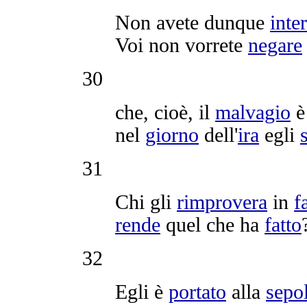
Non avete dunque
inte
Voi non vorrete
negare
30
che, cioè, il
malvagio
nel
giorno
dell'
ira
egli
31
Chi gli
rimprovera
in
f
rende
quel che ha
fatto
32
Egli è
portato
alla
sepo