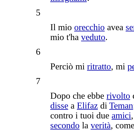
5
Il mio
orecchio
avea
se
mio t'ha
veduto
.
6
Perciò mi
ritratto
, mi
p
7
Dopo che ebbe
rivolto
disse
a
Elifaz
di
Teman
contro i tuoi due
amici
secondo
la
verità
, com