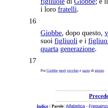
figliuole
di
Giobbe
; e i
i loro
fratelli
.
16
Giobbe
, dopo questo,
v
suoi
figliuoli
e i
figliuo
quarta
generazione
.
17
Poi
Giobbe
morì
vecchio
e
sazio
di
giorni
.
Preced
:
Alfabetica
-
Frequenz
Indice
|
Parole