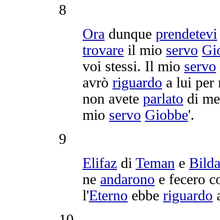
8
Ora
dunque
prendetevi
trovare
il mio
servo
Gi
voi stessi. Il mio
servo
avrò
riguardo
a lui per
non avete
parlato
di m
mio
servo
Giobbe
'.
9
Elifaz
di
Teman
e
Bild
ne
andarono
e fecero c
l'
Eterno
ebbe
riguardo
10