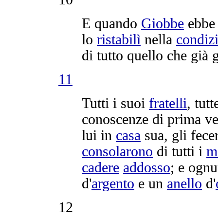
E quando
Giobbe
ebb
lo
ristabilì
nella
condiz
di tutto quello che già 
11
Tutti i suoi
fratelli
, tut
conoscenze
di prima v
lui in
casa
sua, gli fece
consolarono
di tutti i
m
cadere
addosso
; e ognu
d'
argento
e un
anello
d'
12