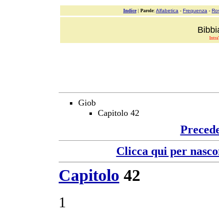
Indice
|
Parole
:
Alfabetica
-
Frequenza
-
Ro
Bibbi
Intra
Giob
Capitolo 42
Preced
Clicca qui per nasco
Capitolo
42
1