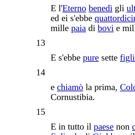
E l'
Eterno
benedì
gli
ul
ed ei s'ebbe
quattordici
mille
paia
di
bovi
e mil
13
E s'ebbe
pure
sette
figl
14
e
chiamò
la prima,
Col
Cornustibia
.
15
E in tutto il
paese
non
c