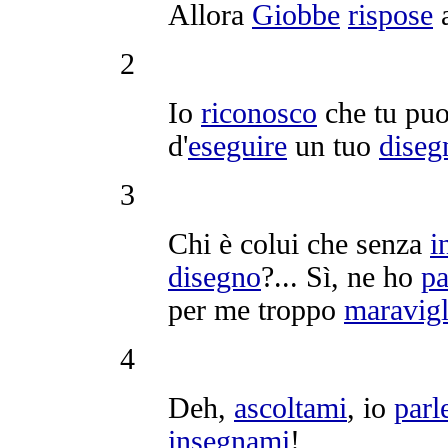
Allora
Giobbe
rispose
a
2
Io
riconosco
che tu puo
d'
eseguire
un tuo
diseg
3
Chi è colui che senza
i
disegno
?... Sì, ne ho
pa
per me troppo
maravigl
4
Deh,
ascoltami
, io
parl
insegnami
!