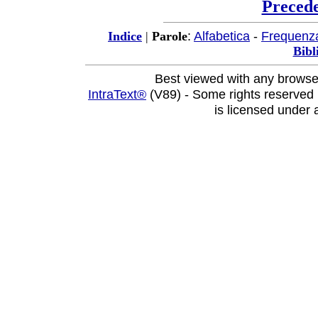
Preced
:
Alfabetica
-
Frequenz
Indice
|
Parole
Bibl
Best viewed with any browse
IntraText®
(V89) - Some rights reserved
is licensed under