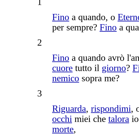
1
Fino
a quando, o
Etern
per sempre?
Fino
a qu
2
Fino
a quando avrò l'
an
cuore
tutto il
giorno
?
F
nemico
sopra me?
3
Riguarda
,
rispondimi
, 
occhi
miei che
talora
io
morte
,