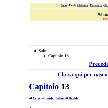
Indice
|
Parole
:
Alfabetica
-
Frequenza
-
Ro
Bibbi
Intra
Salmi
Capitolo 13
Preced
Clicca qui per nasco
Capitolo
13
Al
Capo
de'
musici
.
Salmo
di
Davide
.