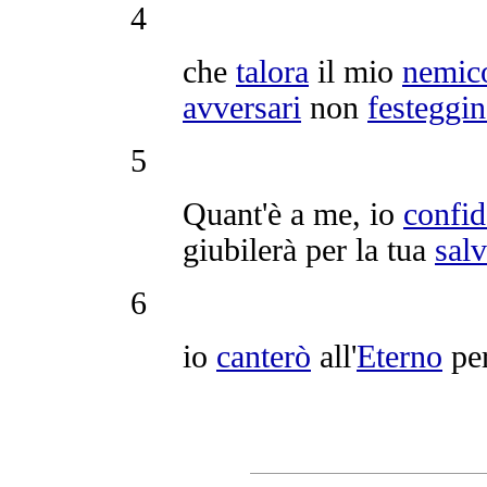
4
che
talora
il mio
nemic
avversari
non
festeggi
5
Quant'è a me, io
confi
giubilerà
per la tua
sal
6
io
canterò
all'
Eterno
pe