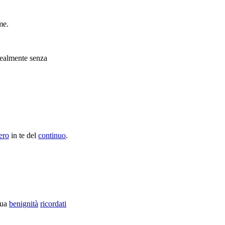
me.
lealmente
senza
ero
in te del
continuo
.
tua
benignità
ricordati