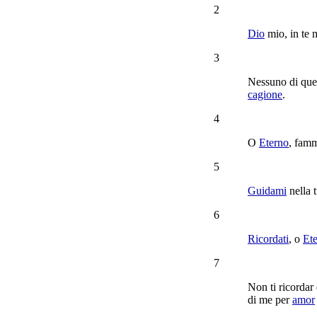
2
Dio
mio, in te 
3
Nessuno di que
cagione
.
4
O
Eterno
, fam
5
Guidami
nella 
6
Ricordati
, o
Et
7
Non ti
ricordar
di me per
amor