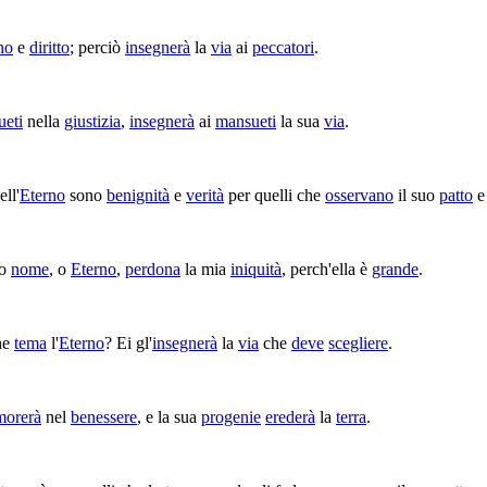
no
e
diritto
; perciò
insegnerà
la
via
ai
peccatori
.
eti
nella
giustizia
,
insegnerà
ai
mansueti
la sua
via
.
ll'
Eterno
sono
benignità
e
verità
per quelli che
osservano
il suo
patto
e
uo
nome
, o
Eterno
,
perdona
la mia
iniquità
, perch'ella è
grande
.
he
tema
l'
Eterno
? Ei gl'
insegnerà
la
via
che
deve
scegliere
.
morerà
nel
benessere
, e la sua
progenie
erederà
la
terra
.