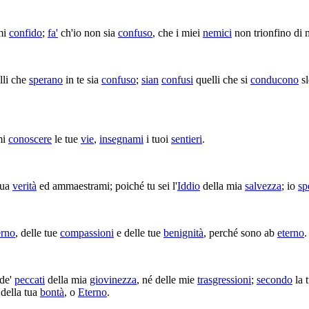
mi
confido
;
fa'
ch'io non sia
confuso
, che i miei
nemici
non
trionfino
di 
lli che
sperano
in te sia
confuso
;
sian
confusi
quelli che si
conducono
s
mi
conoscere
le tue
vie
,
insegnami
i tuoi
sentieri
.
tua
verità
ed
ammaestrami
; poiché tu sei l'
Iddio
della mia
salvezza
; io
sp
erno
, delle tue
compassioni
e delle tue
benignità
, perché sono ab
eterno
.
de'
peccati
della mia
giovinezza
, né delle mie
trasgressioni
;
secondo
la 
della tua
bontà
, o
Eterno
.