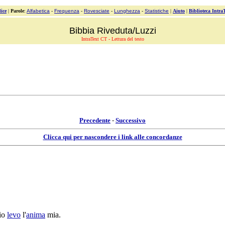
ice
|
Parole
:
Alfabetica
-
Frequenza
-
Rovesciate
-
Lunghezza
-
Statistiche
|
Aiuto
|
Biblioteca Intra
Bibbia Riveduta/Luzzi
IntraText CT - Lettura del testo
Precedente
-
Successivo
Clicca qui per nascondere i link alle concordanze
 io
levo
l'
anima
mia.