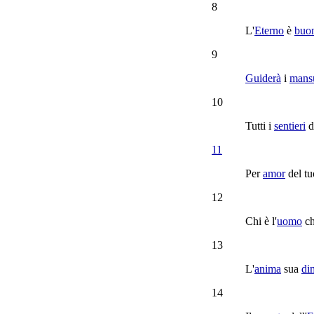
8
L'
Eterno
è
buo
9
Guiderà
i
mansu
10
Tutti i
sentieri
de
11
Per
amor
del t
12
Chi è l'
uomo
c
13
L'
anima
sua
di
14