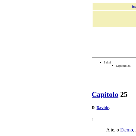
Ind
Salmi
Capitolo 25
Capitolo
25
Di
Davide
.
1
A te, o
Eterno
,