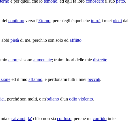
terno
è per quelli che lo
temono
, ed egli fa loro
conoscere
il suo
patto
.
 del
continuo
verso l'
Eterno
, perch'egli è quel che
trarrà
i miei
piedi
dal
d abbi
pietà
di me, perch'io son solo ed
afflitto
.
 mio
cuore
si sono
aumentate
;
traimi
fuori delle mie
distrette
.
lizione
ed il mio
affanno
, e
perdonami
tutti i miei
peccati
.
ici
, perché son molti, e m'
odiano
d'un
odio
violento
.
mia e
salvami
;
fa'
ch'io non sia
confuso
, perché mi
confido
in te.