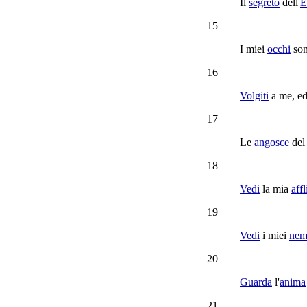
Il
segreto
dell'
E
15
I miei
occhi
son
16
Volgiti
a me, e
17
Le
angosce
del
18
Vedi
la mia
aff
19
Vedi
i miei
nem
20
Guarda
l'
anima
21