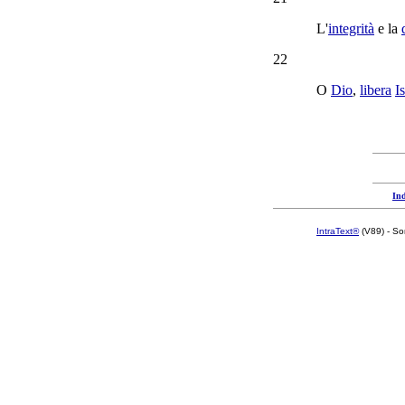
L'
integrità
e la
22
O
Dio
,
libera
I
Ind
IntraText®
(V89) - So