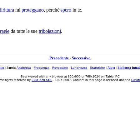
dirittura
mi
proteggano
, perché
spero
in te.
sraele
da tutte le sue
tribolazioni
.
Precedente
-
Successivo
ice
|
Parole
:
Alfabetica
-
Frequenza
-
Rovesciate
-
Lunghezza
-
Statistiche
|
Aiuto
|
Biblioteca Intra
Best viewed with any browser at 800x600 or 768x1024 on Tablet PC
me rights reserved by
EuloTech SRL
- 1996-2007. Content in this page is licensed under a
Creat