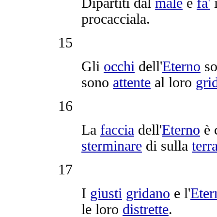
Dipartiti
dal
male
e
fa'
procacciala
.
15
Gli
occhi
dell'
Eterno
so
sono
attente
al loro
gri
16
La
faccia
dell'
Eterno
è 
sterminare
di sulla
terr
17
I
giusti
gridano
e l'
Eter
le loro
distrette
.