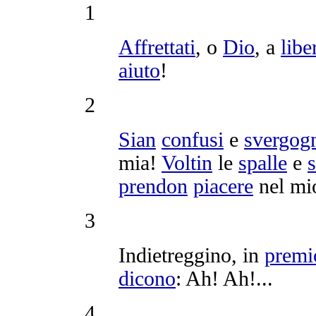
1
Affrettati
, o
Dio
, a
libe
aiuto
!
2
Sian
confusi
e
svergogn
mia!
Voltin
le
spalle
e
s
prendon
piacere
nel m
3
Indietreggino
, in
premi
dicono
: Ah! Ah!...
4