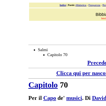
Indice
|
Parole
:
Alfabetica
-
Frequenza
-
Ro
Bibbi
Intra
Salmi
Capitolo 70
Preced
Clicca qui per nasco
Capitolo
70
Per il
Capo
de'
musici
. Di
Davi