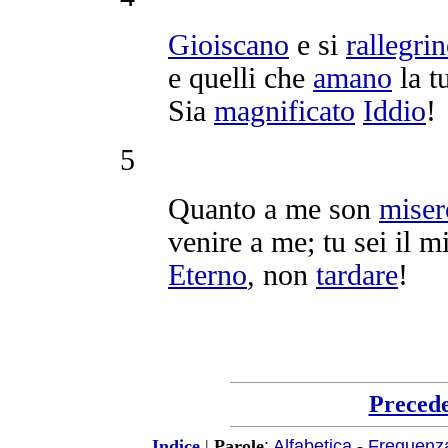
Gioiscano
e si
rallegri
e quelli che
amano
la t
Sia
magnificato
Iddio
!
5
Quanto a me son
miser
venire a me; tu sei il 
Eterno
, non
tardare
!
Preced
:
Alfabetica
-
Frequenz
Indice
|
Parole