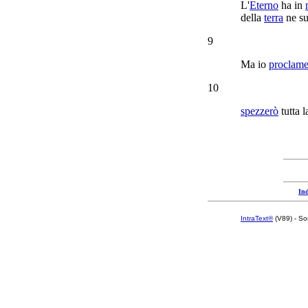
L'
Eterno
ha in
della
terra
ne
s
9
Ma io
proclame
10
spezzerò
tutta 
Ind
IntraText®
(V89) - So