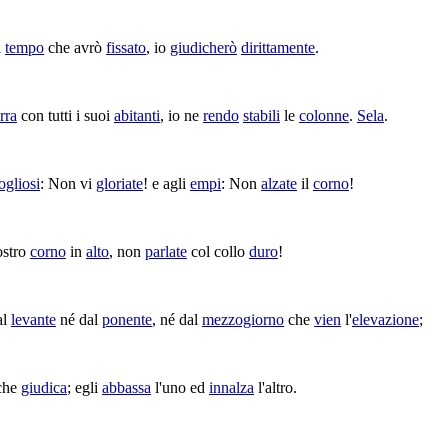
l
tempo
che avrò
fissato
, io
giudicherò
dirittamente
.
erra
con tutti i suoi
abitanti
, io ne
rendo
stabili
le
colonne
.
Sela
.
ogliosi
: Non vi
gloriate
! e agli
empi
: Non
alzate
il
corno
!
ostro
corno
in
alto
, non
parlate
col collo
duro
!
al
levante
né dal
ponente
, né dal
mezzogiorno
che
vien
l'
elevazione
;
che
giudica
; egli
abbassa
l'uno ed
innalza
l'altro.