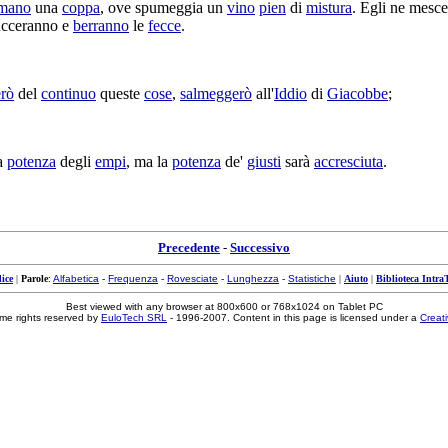
mano
una
coppa
, ove
spumeggia
un
vino
pien
di
mistura
. Egli ne
mesce
ucceranno
e
berranno
le
fecce
.
rò
del
continuo
queste
cose
,
salmeggerò
all'
Iddio
di
Giacobbe
;
la
potenza
degli
empi
, ma la
potenza
de'
giusti
sarà
accresciuta
.
Precedente
-
Successivo
ice
|
Parole
:
Alfabetica
-
Frequenza
-
Rovesciate
-
Lunghezza
-
Statistiche
|
Aiuto
|
Biblioteca Intra
Best viewed with any browser at 800x600 or 768x1024 on Tablet PC
me rights reserved by
EuloTech SRL
- 1996-2007. Content in this page is licensed under a
Creat