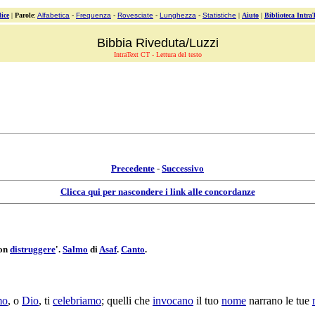
ice
|
Parole
:
Alfabetica
-
Frequenza
-
Rovesciate
-
Lunghezza
-
Statistiche
|
Aiuto
|
Biblioteca Intra
Bibbia Riveduta/Luzzi
IntraText CT - Lettura del testo
Precedente
-
Successivo
Clicca qui per nascondere i link alle concordanze
Non
distruggere
'.
Salmo
di
Asaf
.
Canto
.
mo
, o
Dio
, ti
celebriamo
; quelli che
invocano
il tuo
nome
narrano
le tue