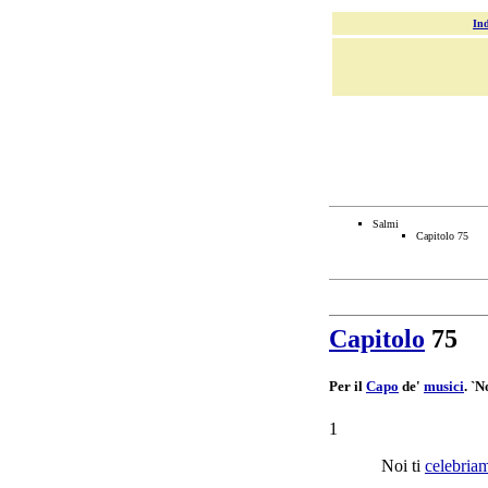
Ind
Salmi
Capitolo 75
Capitolo
75
Per il
Capo
de'
musici
. `
1
Noi ti
celebria