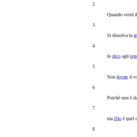
2
Quando verrà i
3
Si
dissolva
la
t
4
Io
dico
agli
org
5
Non
levate
il v
6
Poiché non è d
7
ma
Dio
è quel 
8