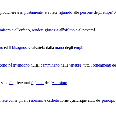
giudicherete
ingiustamente
, e avrete
riguardo
alle
persone
degli
empi
?
S
misero
e all'
orfano
,
rendete
giustizia
all'
afflitto
e al
povero
!
ro
ed il
bisognoso
,
salvatelo
dalla
mano
degli
empi
!
cono
né
intendono
nulla;
camminano
nelle
tenebre
; tutti i
fondamenti
de
 siete
dii
, siete tutti
figliuoli
dell'
Altissimo
.
rrete
come gli altri
uomini
, e
cadrete
come qualunque altro de'
principi
.