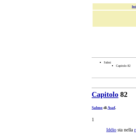
Ind
Salmi
Capitolo 82
Capitolo
82
Salmo
di
Asaf
.
1
Iddio
sta nella