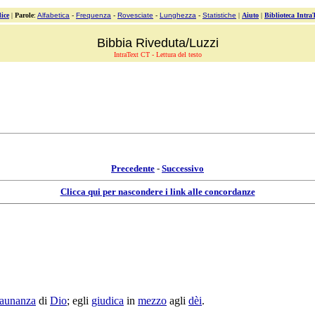
ice
|
Parole
:
Alfabetica
-
Frequenza
-
Rovesciate
-
Lunghezza
-
Statistiche
|
Aiuto
|
Biblioteca Intra
Bibbia Riveduta/Luzzi
IntraText CT - Lettura del testo
Precedente
-
Successivo
Clicca qui per nascondere i link alle concordanze
raunanza
di
Dio
; egli
giudica
in
mezzo
agli
dèi
.