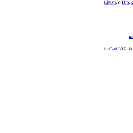
Lèvati
, o
Dio
,
Ind
IntraText®
(V89) - So