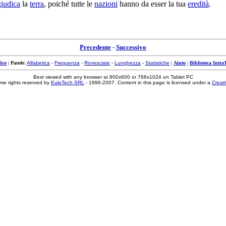
giudica
la
terra
, poiché tutte le
nazioni
hanno da esser la tua
eredità
.
Precedente
-
Successivo
ice
|
Parole
:
Alfabetica
-
Frequenza
-
Rovesciate
-
Lunghezza
-
Statistiche
|
Aiuto
|
Biblioteca Intra
Best viewed with any browser at 800x600 or 768x1024 on Tablet PC
me rights reserved by
EuloTech SRL
- 1996-2007. Content in this page is licensed under a
Creat