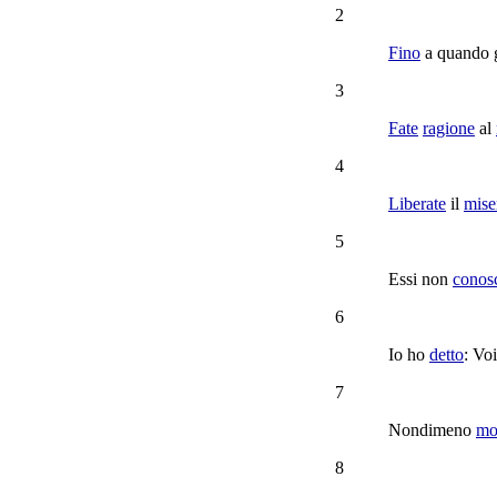
2
Fino
a quando
3
Fate
ragione
al
4
Liberate
il
mise
5
Essi non
conos
6
Io ho
detto
: Voi
7
Nondimeno
mo
8