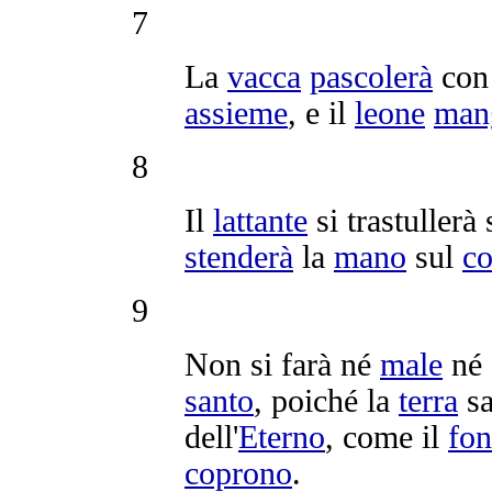
7
La
vacca
pascolerà
con 
assieme
, e il
leone
man
8
Il
lattante
si
trastullerà
stenderà
la
mano
sul
c
9
Non si farà né
male
né
santo
, poiché la
terra
s
dell'
Eterno
, come il
fo
coprono
.