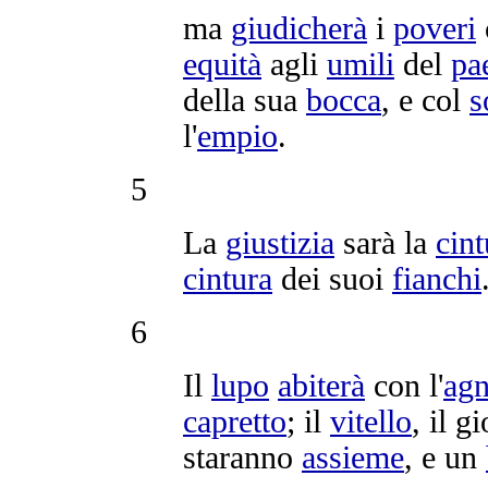
ma
giudicherà
i
poveri
equità
agli
umili
del
pa
della sua
bocca
, e col
s
l'
empio
.
5
La
giustizia
sarà la
cint
cintura
dei suoi
fianchi
6
Il
lupo
abiterà
con l'
agn
capretto
; il
vitello
, il
gi
staranno
assieme
, e un