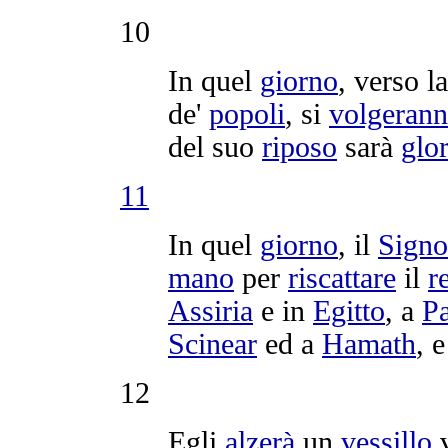
10
In quel
giorno
, verso l
de'
popoli
, si
volgeran
del suo
riposo
sarà
glo
11
In quel
giorno
, il
Signo
mano
per
riscattare
il
r
Assiria
e in
Egitto
, a
Pa
Scinear
ed a
Hamath
, 
12
Egli
alzerà
un
vessillo
v