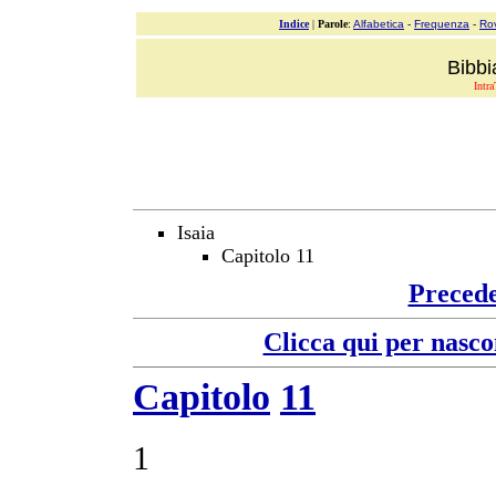
Indice
|
Parole
:
Alfabetica
-
Frequenza
-
Ro
Bibbi
Intra
Isaia
Capitolo 11
Preced
Clicca qui per nasco
Capitolo
11
1