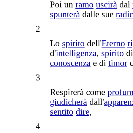
Poi un
ramo
uscirà
dal
spunterà
dalle sue
radic
2
Lo
spirito
dell'
Eterno
r
d'
intelligenza
,
spirito
d
conoscenza
e di
timor
d
3
Respirerà
come
profu
giudicherà
dall'
apparen
sentito
dire
,
4