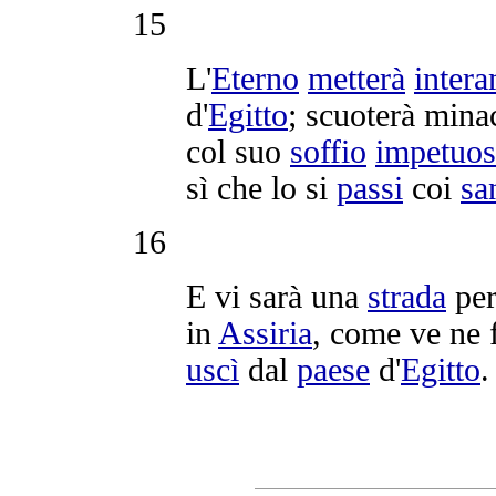
15
L'
Eterno
metterà
inter
d'
Egitto
;
scuoterà
mina
col suo
soffio
impetuo
sì che lo si
passi
coi
sa
16
E vi sarà una
strada
per
in
Assiria
, come ve ne 
uscì
dal
paese
d'
Egitto
.