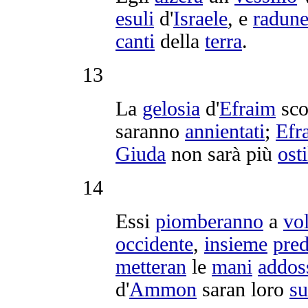
esuli
d'
Israele
, e
radune
canti
della
terra
.
13
La
gelosia
d'
Efraim
sc
saranno
annientati
;
Efr
Giuda
non sarà più
osti
14
Essi
piomberanno
a
vo
occidente
,
insieme
pre
metteran
le
mani
addos
d'
Ammon
saran loro
su