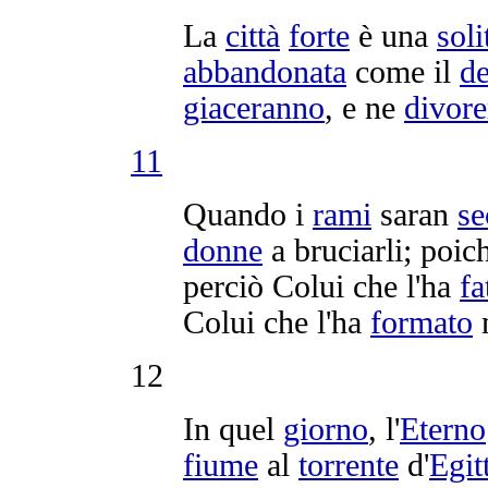
La
città
forte
è una
soli
abbandonata
come il
de
giaceranno
, e ne
divor
11
Quando i
rami
saran
se
donne
a
bruciarli
; poic
perciò Colui che l'ha
fa
Colui che l'ha
formato
n
12
In quel
giorno
, l'
Eterno
fiume
al
torrente
d'
Egit