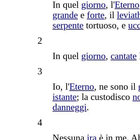
In quel
giorno
, l'
Eterno
grande
e
forte
, il
leviat
serpente
tortuoso
, e
ucc
2
In quel
giorno
,
cantate
3
Io, l'
Eterno
, ne sono il
istante
; la
custodisco
no
danneggi
.
4
Nessuna
ira
è in me. Ah