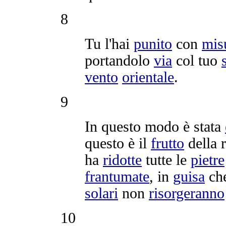
8
Tu l'hai
punito
con
mis
portandolo
via
col tuo
vento
orientale
.
9
In questo modo è stata
questo è il
frutto
della
ha
ridotte
tutte le
pietre
frantumate
, in
guisa
che
solari
non
risorgeranno
10