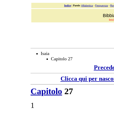
Indice
|
Parole
:
Alfabetica
-
Frequenza
-
Ro
Bibbi
Intra
Isaia
Capitolo 27
Preced
Clicca qui per nasco
Capitolo
27
1