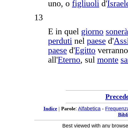
uno, o
figliuoli
d'
Israel
13
E in quel
giorno
sonerà
perduti
nel
paese
d'
Assi
paese
d'
Egitto
verranno
all'
Eterno
, sul
monte
sa
Preced
:
Alfabetica
-
Frequenz
Indice
|
Parole
Bibl
Best viewed with any browse