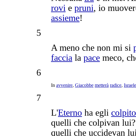
rovi
e
pruni
, io
muover
assieme
!
5
A meno che non mi si
faccia
la
pace
meco, ch
6
In
avvenire
,
Giacobbe
metterà
radice
,
Israel
7
L'
Eterno
ha egli
colpito
quelli che
colpivan
lui?
quelli che
uccidevan
lu