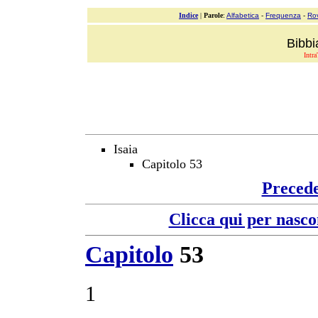
Indice
|
Parole
:
Alfabetica
-
Frequenza
-
Ro
Bibbi
Intra
Isaia
Capitolo 53
Preced
Clicca qui per nasco
Capitolo
53
1