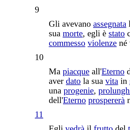
9
Gli avevano
assegnata
sua
morte
, egli è
stato
c
commesso
violenze
né 
10
Ma
piacque
all'
Eterno
aver
dato
la sua
vita
in
una
progenie
,
prolungh
dell'
Eterno
prospererà
n
11
Egli
vedrà
il
frutto
del