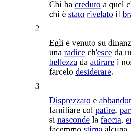
Chi ha
creduto
a quel 
chi è
stato
rivelato
il
br
2
Egli è venuto su dinan
una
radice
ch'
esce
da 
bellezza
da
attirare
i no
farcelo
desiderare
.
3
Disprezzato
e
abbando
familiare
col
patire
,
par
si
nasconde
la
faccia
,
e
facemmo
stima
alcuna.