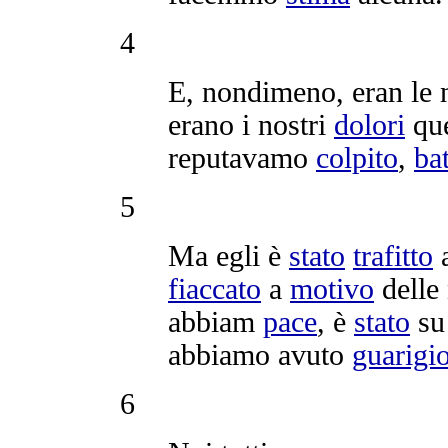
4
E, nondimeno, eran le 
erano i nostri
dolori
que
reputavamo
colpito
,
ba
5
Ma egli è
stato
trafitto
fiaccato
a
motivo
delle
abbiam
pace
, è
stato
su 
abbiamo avuto
guarigi
6