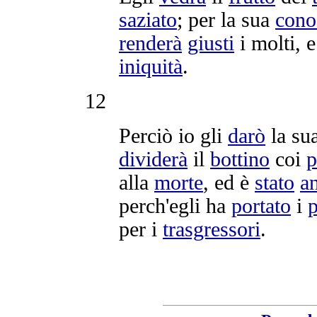
saziato
; per la sua
cono
renderà
giusti
i molti, e
iniquità
.
12
Perciò io gli
darò
la su
dividerà
il
bottino
coi
p
alla
morte
, ed è
stato
a
perch'egli ha
portato
i
p
per i
trasgressori
.