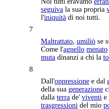
Noi tutti eravamo
erran
seguiva
la sua propria
l'
iniquità
di noi tutti.
7
Maltrattato
,
umiliò
se s
Come l'
agnello
menato
muta
dinanzi a chi la
to
8
Dall'
oppressione
e dal
della sua
generazione
c
dalla
terra
de'
viventi
e
trasgressioni
del mio
p