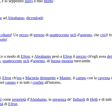
 e io
seppellirò
quivi
il mio
morto
'.
se
ad
Abrahamo
,
dicendogli
:
coltami
! Un
pezzo
di
terreno
di
quattrocento
sicli
d'
argento
, che
cos'
è f
orto
'.
ce a modo di
Efron
; e
Abrahamo
pesò
a
Efron
il
prezzo
ch'egli avea
det
h
,
quattrocento
sicli
d'
argento
, di
buona
moneta
mercantile
.
i
Efron
ch'
era
a
Macpela
dirimpetto
a
Mamre
, il
campo
con la
caverna
c
nel
campo
e in tutti i
confini
all'intorno,
ti
come
proprietà
d'
Abrahamo
, in
presenza
de'
figliuoli
di
Heth
e di tutti
ttà
di
Efron
.