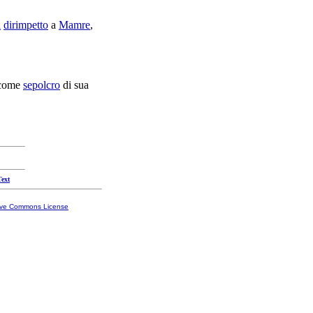
a
dirimpetto
a
Mamre
,
 come
sepolcro
di sua
Text
ive Commons License