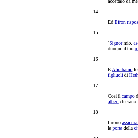
accettalo
da me,
14
Ed
Efron
rispo
15
`
Signor
mio,
as
dunque il tuo
m
16
E
Abrahamo
fe
figliuoli
di
Het
17
Così il
campo
d
alberi
ch'erano 
18
furono
assicura
la
porta
della
ci