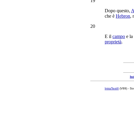
19
Dopo questo,
A
che è
Hebron
, 
20
E il
campo
e la
proprietà
.
Ind
IntraText®
(V89) - So