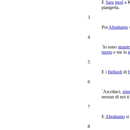
E
Sara
morì
a
K
piangerla
.
3
Poi
Abrahamo
4
`Io sono
stranie
morto
e me lo
t
5
E i
figliuoli
di
6
`
Ascoltaci
,
sig
nessun di noi t
7
E
Abrahamo
si
8