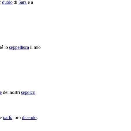
r
duolo
di
Sara
e a
hé io
seppellisca
il mio
e
dei nostri
sepolcri
;
 e
parlò
loro
dicendo
: