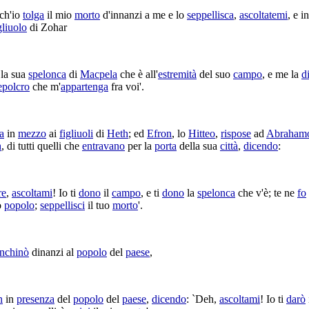
ch'io
tolga
il mio
morto
d'innanzi a me e lo
seppellisca
,
ascoltatemi
, e
i
gliuolo
di
Zohar
la sua
spelonca
di
Macpela
che è all'
estremità
del suo
campo
, e me la
d
epolcro
che m'
appartenga
fra voi'.
a
in
mezzo
ai
figliuoli
di
Heth
; ed
Efron
, lo
Hitteo
,
rispose
ad
Abraham
h
, di tutti quelli che
entravano
per la
porta
della sua
città
,
dicendo
:
re
,
ascoltami
! Io ti
dono
il
campo
, e ti
dono
la
spelonca
che v'è; te ne
fo
o
popolo
;
seppellisci
il tuo
morto
'.
inchinò
dinanzi al
popolo
del
paese
,
n
in
presenza
del
popolo
del
paese
,
dicendo
: `Deh,
ascoltami
! Io ti
darò