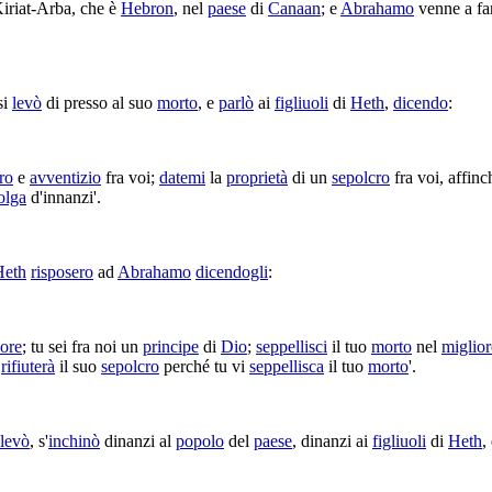
iriat-Arba
, che è
Hebron
, nel
paese
di
Canaan
; e
Abrahamo
venne a fa
si
levò
di presso al suo
morto
, e
parlò
ai
figliuoli
di
Heth
,
dicendo
:
ro
e
avventizio
fra voi;
datemi
la
proprietà
di un
sepolcro
fra voi, affinc
olga
d'innanzi'.
Heth
risposero
ad
Abrahamo
dicendogli
:
nore
; tu sei fra noi un
principe
di
Dio
;
seppellisci
il tuo
morto
nel
miglior
i
rifiuterà
il suo
sepolcro
perché tu vi
seppellisca
il tuo
morto
'.
levò
, s'
inchinò
dinanzi al
popolo
del
paese
, dinanzi ai
figliuoli
di
Heth
,