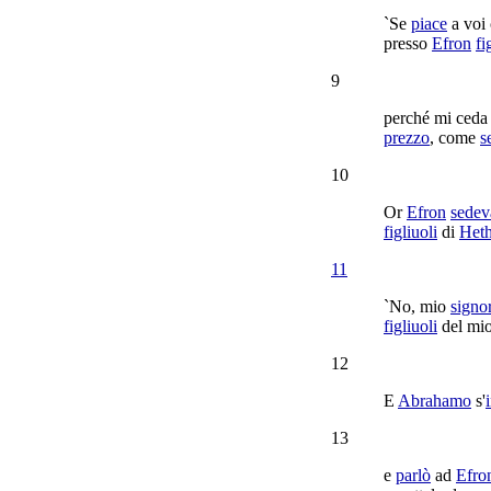
`Se
piace
a voi 
presso
Efron
fi
9
perché mi
ceda
prezzo
, come
s
10
Or
Efron
sedev
figliuoli
di
Het
11
`No, mio
signo
figliuoli
del mi
12
E
Abrahamo
s'
13
e
parlò
ad
Efro