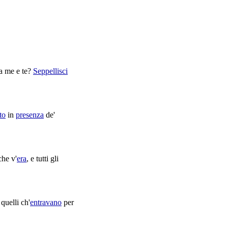
ra me e te?
Seppellisci
to
in
presenza
de'
he v'
era
, e tutti gli
 quelli ch'
entravano
per