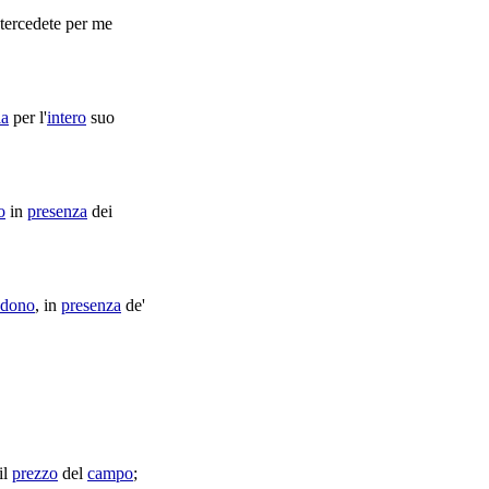
ntercedete
per me
ia
per l'
intero
suo
o
in
presenza
dei
dono
, in
presenza
de'
il
prezzo
del
campo
;