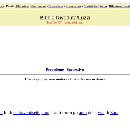
ice
|
Parole
:
Alfabetica
-
Frequenza
-
Rovesciate
-
Lunghezza
-
Statistiche
|
Aiuto
|
Biblioteca Intra
Bibbia Riveduta/Luzzi
IntraText CT - Lettura del testo
Precedente
-
Successivo
Clicca qui per nascondere i link alle concordanze
ra
fu di
centoventisette
anni
. Tanti furon gli
anni
della
vita
di
Sara
.