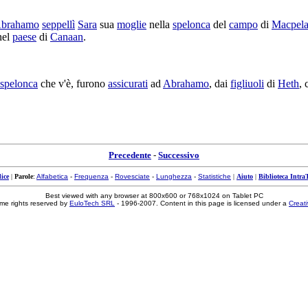
brahamo
seppellì
Sara
sua
moglie
nella
spelonca
del
campo
di
Macpel
nel
paese
di
Canaan
.
spelonca
che v'è, furono
assicurati
ad
Abrahamo
, dai
figliuoli
di
Heth
,
Precedente
-
Successivo
ice
|
Parole
:
Alfabetica
-
Frequenza
-
Rovesciate
-
Lunghezza
-
Statistiche
|
Aiuto
|
Biblioteca Intra
Best viewed with any browser at 800x600 or 768x1024 on Tablet PC
me rights reserved by
EuloTech SRL
- 1996-2007. Content in this page is licensed under a
Creat