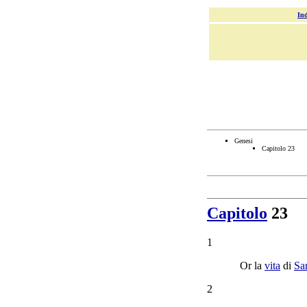
Ind
Genesi
Capitolo 23
Capitolo
23
1
Or la
vita
di
Sa
2