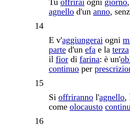
Tu
offrirai
ogni
giorno
agnello
d'un
anno
, sen
14
E v'
aggiungerai
ogni
m
parte
d'un
efa
e la
terza
il
fior
di
farina
: è un'
ob
continuo
per
prescrizio
15
Si
offriranno
l'
agnello
, 
come
olocausto
contin
16