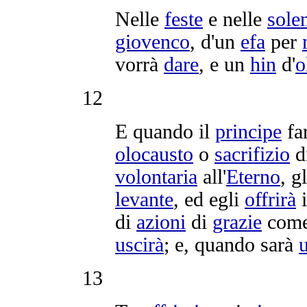
Nelle
feste
e nelle
sole
giovenco
, d'un
efa
per
vorrà
dare
, e un
hin
d'
o
12
E quando il
principe
far
olocausto
o
sacrifizio
d
volontaria
all'
Eterno
, g
levante
, ed egli
offrirà
i
di
azioni
di
grazie
come
uscirà
; e, quando sarà
u
13