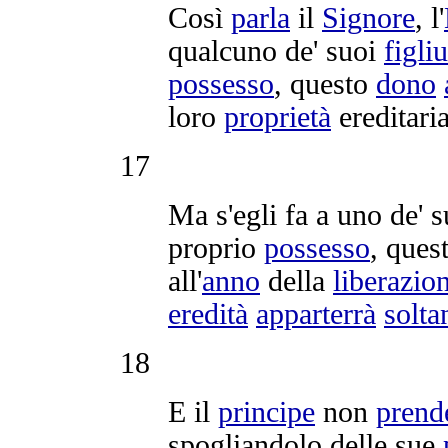
Così
parla
il
Signore
, l'
qualcuno de' suoi
figliu
possesso
, questo
dono
loro
proprietà
ereditari
17
Ma s'egli fa a uno de' 
proprio
possesso
, ques
all'
anno
della
liberazio
eredità
apparterrà
solta
18
E il
principe
non
prend
spogliandolo
delle sue