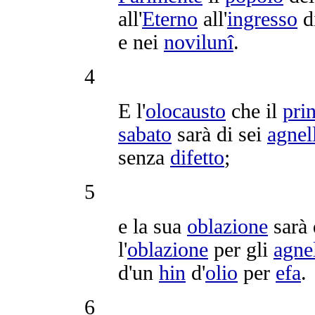
all'
Eterno
all'
ingresso
d
e nei
novilunî
.
4
E l'
olocausto
che il
pri
sabato
sarà di sei
agnel
senza
difetto
;
5
e la sua
oblazione
sarà
l'
oblazione
per gli
agnel
d'un
hin
d'
olio
per
efa
.
6