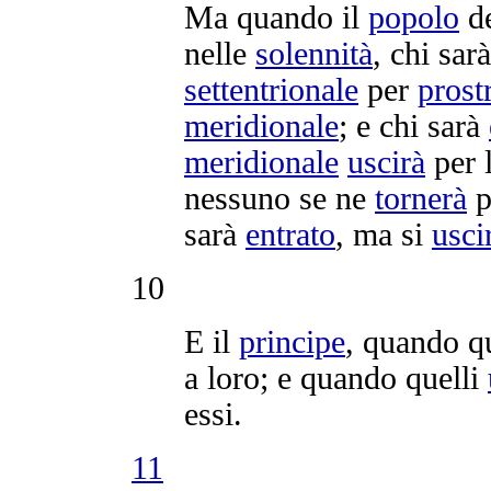
Ma quando il
popolo
d
nelle
solennità
, chi sar
settentrionale
per
prost
meridionale
; e chi sarà
meridionale
uscirà
per 
nessuno se ne
tornerà
p
sarà
entrato
, ma si
usci
10
E il
principe
, quando q
a loro; e quando quelli
essi.
11