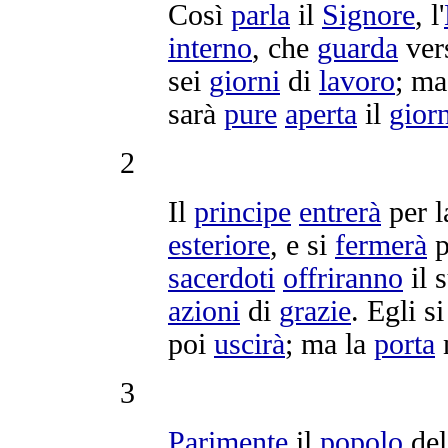
Così
parla
il
Signore
, l'
interno
, che
guarda
ver
sei
giorni
di
lavoro
; ma
sarà
pure
aperta
il
gior
2
Il
principe
entrerà
per 
esteriore
, e si
fermerà
p
sacerdoti
offriranno
il 
azioni
di
grazie
. Egli s
poi
uscirà
; ma la
porta
3
Parimente
il
popolo
de