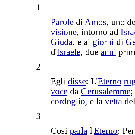
1
Parole
di
Amos
, uno d
visione
, intorno ad
Isra
Giuda
, e ai
giorni
di
G
d'
Israele
, due
anni
prim
2
Egli
disse
: L'
Eterno
ru
voce
da
Gerusalemme
;
cordoglio
, e la
vetta
de
3
Così
parla
l'
Eterno
: Per