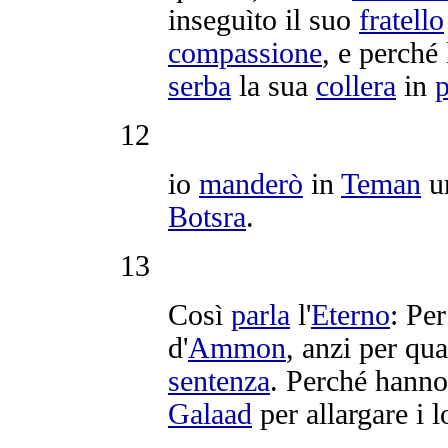
inseguìto
il suo
fratello
compassione
, e perché
serba
la sua
collera
in
p
12
io
manderò
in
Teman
u
Botsra
.
13
Così
parla
l'
Eterno
: Per
d'
Ammon
, anzi per qu
sentenza
. Perché hann
Galaad
per
allargare
i l