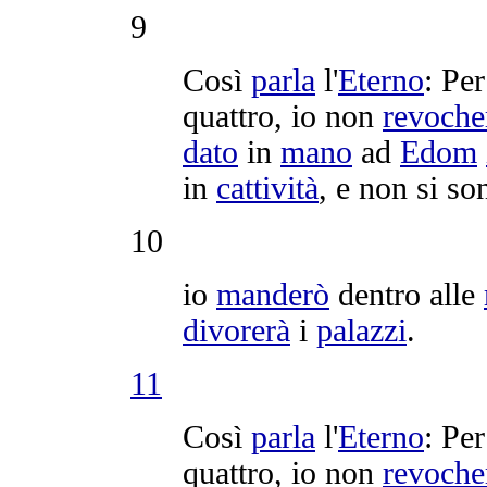
9
Così
parla
l'
Eterno
: Per
quattro, io non
revoche
dato
in
mano
ad
Edom
in
cattività
, e non si s
10
io
manderò
dentro alle
divorerà
i
palazzi
.
11
Così
parla
l'
Eterno
: Per
quattro, io non
revoche