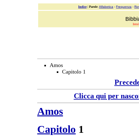
Indice
|
Parole
:
Alfabetica
-
Frequenza
-
Ro
Bibbi
Intra
Amos
Capitolo 1
Preced
Clicca qui per nasco
Amos
Capitolo
1