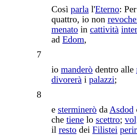
Così
parla
l'
Eterno
: Per
quattro, io non
revoche
menato
in
cattività
inte
ad
Edom
,
7
io
manderò
dentro alle
divorerà
i
palazzi
;
8
e
sterminerò
da
Asdod
che
tiene
lo
scettro
;
vol
il
resto
dei
Filistei
peri