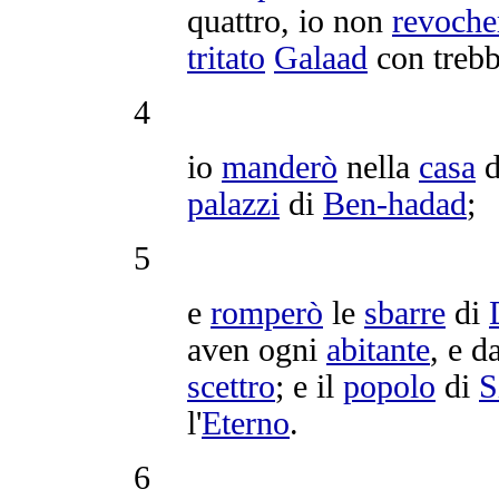
quattro, io non
revoche
tritato
Galaad
con
trebb
4
io
manderò
nella
casa
d
palazzi
di
Ben-hadad
;
5
e
romperò
le
sbarre
di
aven
ogni
abitante
, e d
scettro
; e il
popolo
di
S
l'
Eterno
.
6