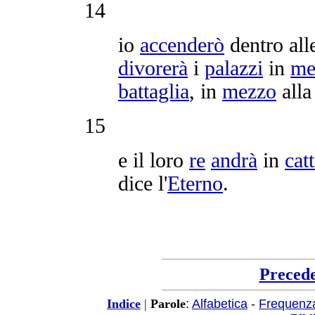
14
io
accenderò
dentro al
divorerà
i
palazzi
in
me
battaglia
, in
mezzo
all
15
e il loro
re
andrà
in
catt
dice l'
Eterno
.
Preced
:
Alfabetica
-
Frequenz
Indice
|
Parole