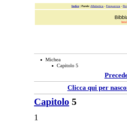
Indice
|
Parole
:
Alfabetica
-
Frequenza
-
Ro
Bibbi
Intra
Michea
Capitolo 5
Preced
Clicca qui per nasco
Capitolo
5
1