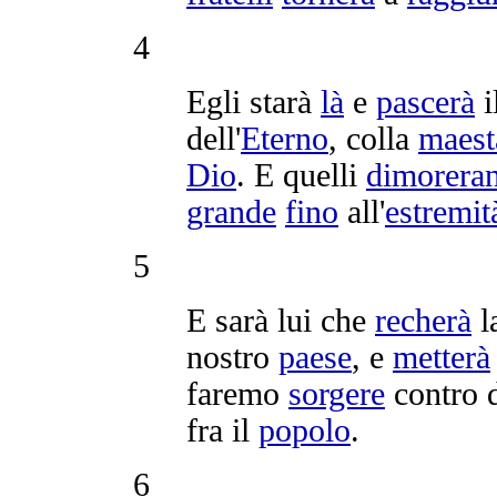
4
Egli starà
là
e
pascerà
i
dell'
Eterno
, colla
maest
Dio
. E quelli
dimorera
grande
fino
all'
estremit
5
E sarà lui che
recherà
l
nostro
paese
, e
metterà
faremo
sorgere
contro d
fra il
popolo
.
6