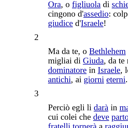
Ora
, o
figliuola
di
schi
cingono
d'
assedio
:
colp
giudice
d'
Israele
!
2
Ma da te, o
Bethlehem
migliai
di
Giuda
, da te
dominatore
in
Israele
, 
antichi
, ai
giorni
eterni
.
3
Perciò egli li
darà
in
m
cui colei che
deve
parto
fratelli
tornerà
a
raggiu