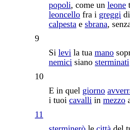
popoli
, come un
leone
t
leoncello
fra i
greggi
d
calpesta
e
sbrana
, senz
9
Si
levi
la tua
mano
sopr
nemici
siano
sterminati
10
E in quel
giorno
avverr
i tuoi
cavalli
in
mezzo
a
11
sterminerò
le
città
del 