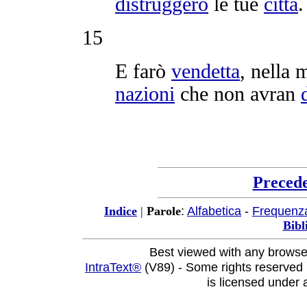
distruggerò
le tue
città
.
15
E farò
vendetta
, nella 
nazioni
che non avran
Preced
:
Alfabetica
-
Frequenz
Indice
|
Parole
Bibl
Best viewed with any browse
IntraText®
(V89) - Some rights reserved
is licensed under