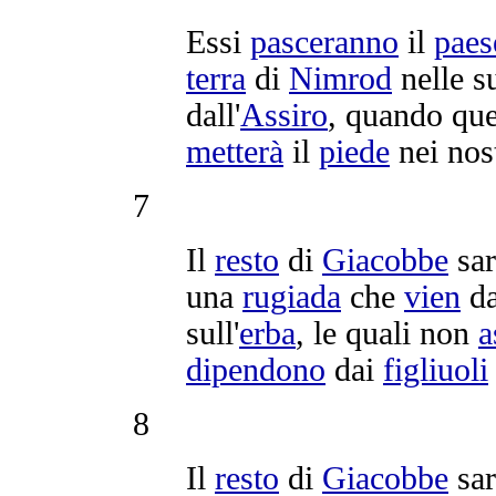
Essi
pasceranno
il
paes
terra
di
Nimrod
nelle s
dall'
Assiro
, quando que
metterà
il
piede
nei nos
7
Il
resto
di
Giacobbe
sar
una
rugiada
che
vien
da
sull'
erba
, le quali non
a
dipendono
dai
figliuoli
8
Il
resto
di
Giacobbe
sar