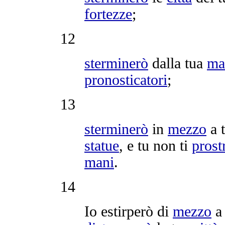
fortezze
;
12
sterminerò
dalla tua
ma
pronosticatori
;
13
sterminerò
in
mezzo
a t
statue
, e tu non ti
prost
mani
.
14
Io
estirperò
di
mezzo
a 