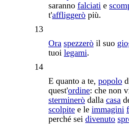
saranno
falciati
e
scomp
t'
affliggerò
più.
13
Ora
spezzerò
il suo
gio
tuoi
legami
.
14
E quanto a te,
popolo
d
quest'
ordine
: che non v
sterminerò
dalla
casa
de
scolpite
e le
immagini
perché sei
divenuto
spr