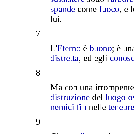
spande
come
fuoco
, e 
lui.
7
L'
Eterno
è
buono
; è u
distretta
, ed egli
conos
8
Ma con una
irrompente
distruzione
del
luogo
o
nemici
fin
nelle
tenebr
9