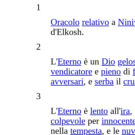
1
Oracolo
relativo
a
Nini
d'
Elkosh
.
2
L'
Eterno
è un
Dio
gelo
vendicatore
e
pieno
di
avversari
, e
serba
il
cru
3
L'
Eterno
è
lento
all'
ira
,
colpevole
per
innocent
nella
tempesta
, e le
nuv