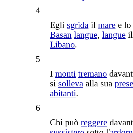
4
Egli
sgrida
il
mare
e l
Basan
langue
,
langue
i
Libano
.
5
I
monti
tremano
davanti
si
solleva
alla sua
pres
abitanti
.
6
Chi può
reggere
davant
sussistere
sotto l'
ardore