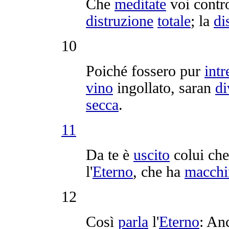
Che
meditate
voi contro
distruzione
totale
; la
di
10
Poiché fossero pur
intr
vino
ingollato
, saran
di
secca
.
11
Da te è
uscito
colui ch
l'
Eterno
, che ha
macchi
12
Così
parla
l'
Eterno
: An