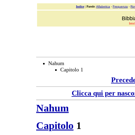
Indice
|
Parole
:
Alfabetica
-
Frequenza
-
Ro
Bibbi
Intra
Nahum
Capitolo 1
Preced
Clicca qui per nasco
Nahum
Capitolo
1