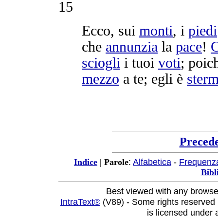
15
Ecco, sui
monti
, i
piedi
che
annunzia
la
pace
!
C
sciogli
i tuoi
voti
; poic
mezzo
a te; egli è
sterm
Preced
:
Alfabetica
-
Frequenz
Indice
|
Parole
Bibl
Best viewed with any browse
IntraText®
(V89) - Some rights reserved
is licensed under