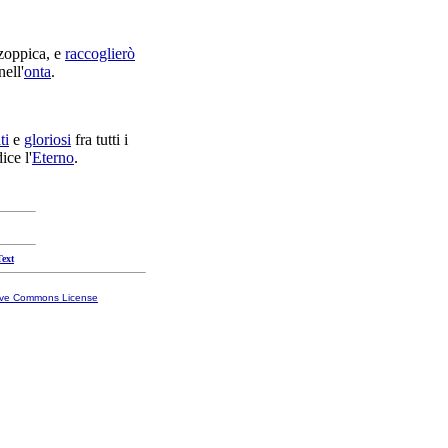
zoppica
, e
raccoglierò
ell'
onta
.
ti
e
gloriosi
fra tutti i
dice l'
Eterno
.
Text
ive Commons License