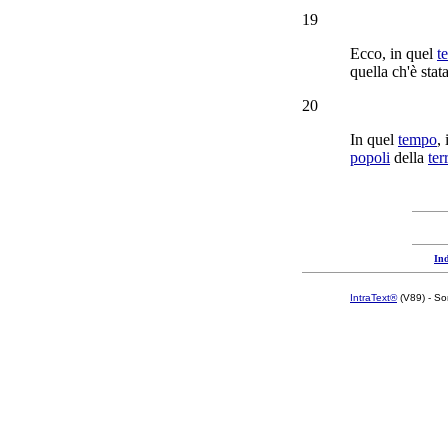
19
Ecco, in quel
t
quella ch'è stat
20
In quel
tempo
,
popoli
della
ter
Ind
IntraText®
(V89) - So