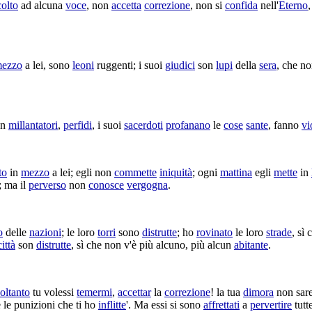
colto
ad alcuna
voce
, non
accetta
correzione
, non si
confida
nell'
Eterno
,
ezzo
a lei, sono
leoni
ruggenti
; i suoi
giudici
son
lupi
della
sera
, che n
on
millantatori
,
perfidi
, i suoi
sacerdoti
profanano
le
cose
sante
, fanno
vi
to
in
mezzo
a lei; egli non
commette
iniquità
; ogni
mattina
egli
mette
in
 ma il
perverso
non
conosce
vergogna
.
o
delle
nazioni
; le loro
torri
sono
distrutte
; ho
rovinato
le loro
strade
, sì
città
son
distrutte
, sì che non v'è più alcuno, più alcun
abitante
.
soltanto
tu volessi
temermi
,
accettar
la
correzione
! la tua
dimora
non sar
e le
punizioni
che ti ho
inflitte
'. Ma essi si sono
affrettati
a
pervertire
tutt