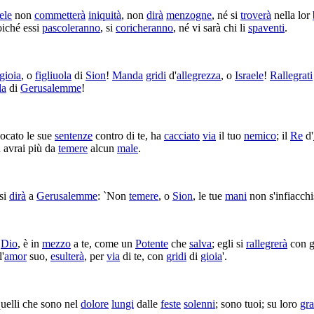
ele
non
commetterà
iniquità
, non
dirà
menzogne
, né si
troverà
nella lor
oiché essi
pascoleranno
, si
coricheranno
, né vi sarà chi li
spaventi
.
gioia
, o
figliuola
di
Sion
!
Manda
gridi
d'
allegrezza
, o
Israele
!
Rallegrati
la
di
Gerusalemme
!
vocato
le sue
sentenze
contro di te, ha
cacciato
via
il tuo
nemico
; il
Re
d'
n avrai più da
temere
alcun
male
.
 si
dirà
a
Gerusalemme
: `Non
temere
, o
Sion
, le tue
mani
non s'
infiacch
o
Dio
, è in
mezzo
a te, come un
Potente
che
salva
; egli si
rallegrerà
con 
'
amor
suo,
esulterà
, per
via
di te, con
gridi
di
gioia
'.
uelli che sono nel
dolore
lungi
dalle
feste
solenni
; sono tuoi; su loro
gr