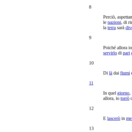
8
Perciò,
aspetta
le
nazioni
, di
ri
la
terra
sarà
div
9
Poiché allora i
servirlo
di
pari
10
Di
là
dai
fiumi
11
In quel
giorno
,
allora, io
torrò
12
E
lascerò
in
me
13