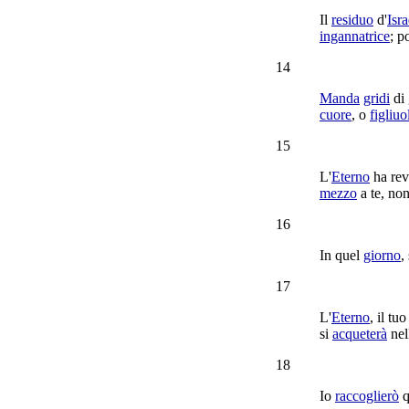
Il
residuo
d'
Isra
ingannatrice
; p
14
Manda
gridi
di
cuore
, o
figliuo
15
L'
Eterno
ha
re
mezzo
a te, no
16
In quel
giorno
,
17
L'
Eterno
, il tu
si
acqueterà
nell
18
Io
raccoglierò
q