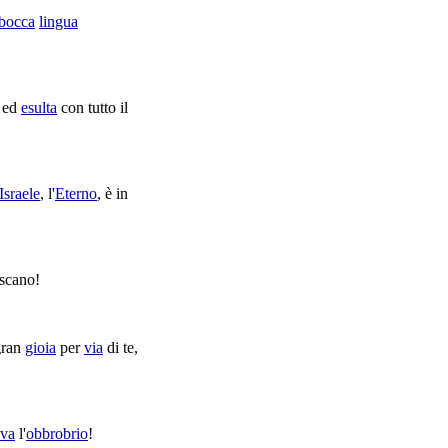
bocca
lingua
ed
esulta
con tutto il
Israele
, l'
Eterno
, è in
iscano
!
gran
gioia
per
via
di te,
ava
l'
obbrobrio
!