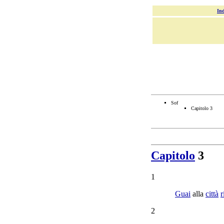
Ind
Sof
Capitolo 3
Capitolo
3
1
Guai
alla
città
r
2