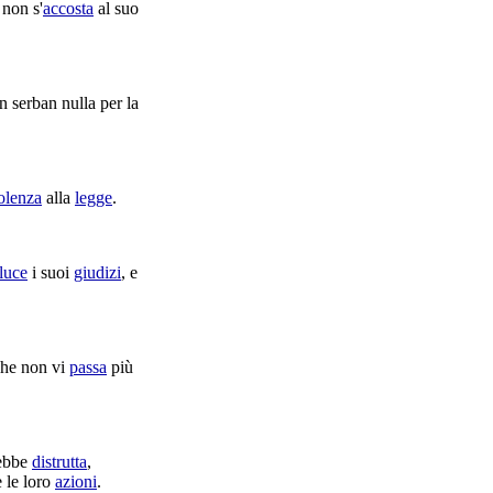
 non s'
accosta
al suo
on
serban
nulla per la
olenza
alla
legge
.
luce
i suoi
giudizi
, e
 che non vi
passa
più
ebbe
distrutta
,
e le loro
azioni
.