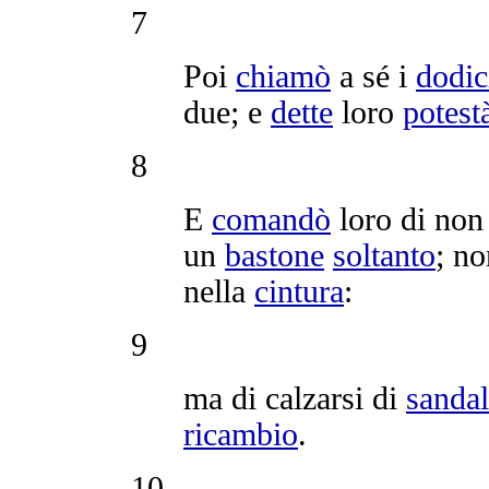
7
Poi
chiamò
a sé i
dodic
due; e
dette
loro
potest
8
E
comandò
loro di no
un
bastone
soltanto
; n
nella
cintura
:
9
ma di
calzarsi
di
sandal
ricambio
.
10