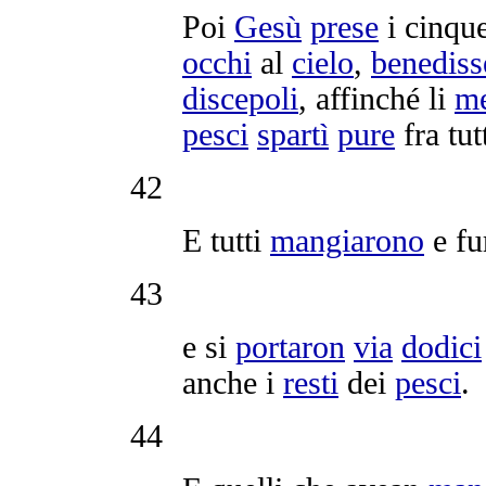
Poi
Gesù
prese
i cinqu
occhi
al
cielo
,
benediss
discepoli
, affinché li
me
pesci
spartì
pure
fra tutt
42
E tutti
mangiarono
e f
43
e si
portaron
via
dodici
anche i
resti
dei
pesci
.
44