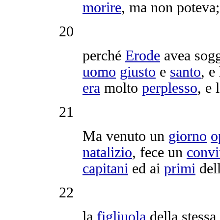
morire
, ma non poteva;
20
perché
Erode
avea
sog
uomo
giusto
e
santo
, e
era
molto
perplesso
, e l
21
Ma venuto un
giorno
o
natalizio
, fece un
convi
capitani
ed ai
primi
del
22
la
figliuola
della stessa