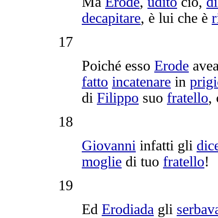
Ma
Erode
,
udito
ciò,
d
decapitare
, è lui che è
r
17
Poiché esso
Erode
ave
fatto
incatenare
in
prig
di
Filippo
suo
fratello
,
18
Giovanni
infatti gli
dic
moglie
di tuo
fratello
!
19
Ed
Erodiada
gli
serbav