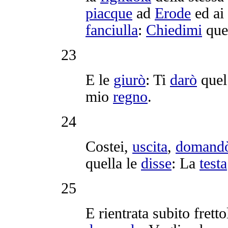
piacque
ad
Erode
ed ai
fanciulla
:
Chiedimi
quel
23
E le
giurò
: Ti
darò
quel
mio
regno
.
24
Costei,
uscita
,
domand
quella le
disse
: La
testa
25
E
rientrata
subito
frett