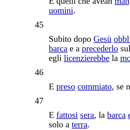
E quelli che avean
man
uomini
.
45
Subito dopo
Gesù
obbl
barca
e a
precederlo
sul
egli
licenzierebbe
la
mo
46
E
preso
commiato
, se 
47
E
fattosi
sera
, la
barca
solo a
terra
.