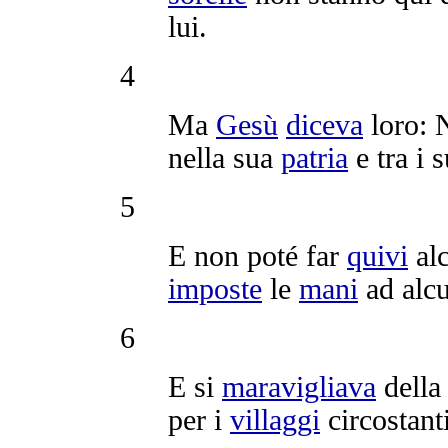
lui.
4
Ma
Gesù
diceva
loro: 
nella sua
patria
e tra i 
5
E non poté far
quivi
alc
imposte
le
mani
ad alc
6
E si
maravigliava
della
per i
villaggi
circostant