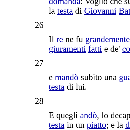
domanda
: Voglio che s
la
testa
di
Giovanni
Bat
26
Il
re
ne fu
grandemente
giuramenti
fatti
e de'
c
27
e
mandò
subito una
gu
testa
di lui.
28
E quegli
andò
, lo
decap
testa
in un
piatto
; e la
d