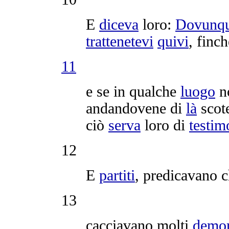
E
diceva
loro:
Dovunq
trattenetevi
quivi
, finc
11
e se in qualche
luogo
n
andandovene
di
là
scot
ciò
serva
loro di
testim
12
E
partiti
,
predicavano
c
13
cacciavano
molti
demo