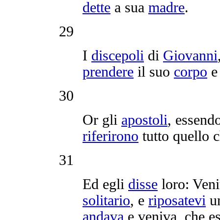
dette
a sua
madre
.
29
I
discepoli
di
Giovanni
prendere
il suo
corpo
e
30
Or gli
apostoli
, essend
riferirono
tutto quello 
31
Ed egli
disse
loro:
Veni
solitario
, e
riposatevi
un
andava
e veniva, che e