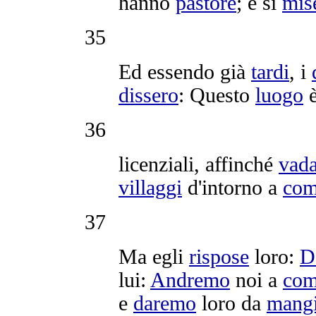
hanno
pastore
; e si
mis
35
Ed essendo già
tardi
, i
dissero
: Questo
luogo
36
licenziali
, affinché
vad
villaggi
d'intorno a
com
37
Ma egli
rispose
loro:
D
lui:
Andremo
noi a
com
e
daremo
loro da
mangi