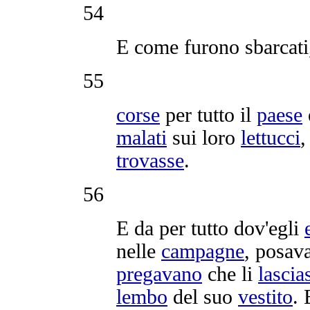
54
E come furono
sbarcati
55
corse
per tutto il
paese
malati
sui loro
lettucci
trovasse
.
56
E da per tutto dov'egli
nelle
campagne
,
posav
pregavano
che li
lascia
lembo
del suo
vestito
. 