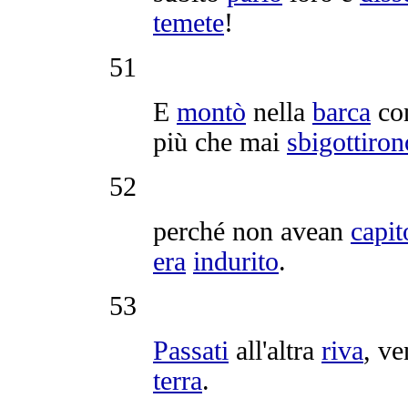
temete
!
51
E
montò
nella
barca
con
più che mai
sbigottiron
52
perché non avean
capit
era
indurito
.
53
Passati
all'altra
riva
, v
terra
.