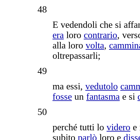
48
E
vedendoli
che si
aff
era
loro
contrario
, vers
alla loro
volta
,
cammin
oltrepassarli
;
49
ma essi,
vedutolo
camm
fosse
un
fantasma
e si
50
perché tutti lo
videro
e 
subito
parlò
loro e
diss