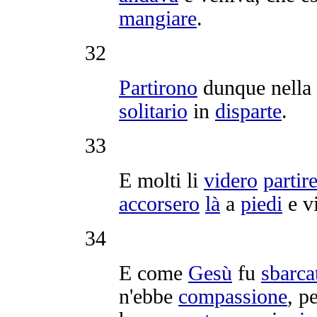
mangiare
.
32
Partirono
dunque nella
solitario
in
disparte
.
33
E molti li
videro
partir
accorsero
là
a
piedi
e v
34
E come
Gesù
fu
sbarca
n'ebbe
compassione
, p