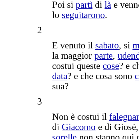
Poi si
partì
di
là
e venn
lo
seguitarono
.
2
E venuto il
sabato
, si
m
la maggior
parte
,
uden
costui queste
cose
? e 
data
? e che cosa sono
c
sua?
3
Non è costui il
falegna
di
Giacomo
e di
Giosè
sorelle
non stanno qui 