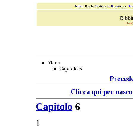
Indice
|
Parole
:
Alfabetica
-
Frequenza
-
Ro
Bibbi
Intra
Marco
Capitolo 6
Preced
Clicca qui per nasco
Capitolo
6
1