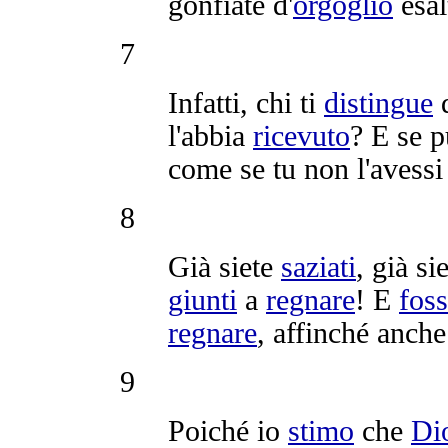
gonfiate
d'
orgoglio
esa
7
Infatti, chi ti
distingue
d
l'abbia
ricevuto
? E se p
come se tu non l'avess
8
Già siete
saziati
, già si
giunti
a
regnare
! E
fos
regnare
, affinché anch
9
Poiché io
stimo
che
Di