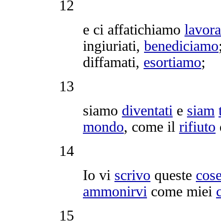
12
e ci
affatichiamo
lavor
ingiuriati
,
benediciamo
diffamati
,
esortiamo
;
13
siamo
diventati
e
siam
mondo
, come il
rifiuto
d
14
Io vi
scrivo
queste
cos
ammonirvi
come miei
15