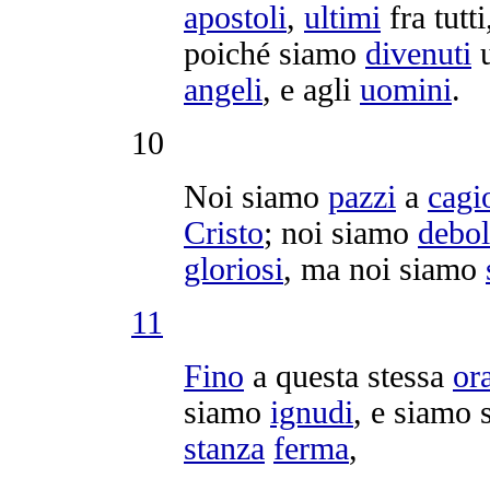
apostoli
,
ultimi
fra tutt
poiché siamo
divenuti
angeli
, e agli
uomini
.
10
Noi siamo
pazzi
a
cagi
Cristo
; noi siamo
debol
gloriosi
, ma noi siamo
11
Fino
a questa stessa
or
siamo
ignudi
, e siamo
stanza
ferma
,