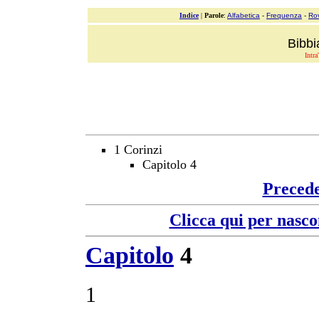
Indice
|
Parole
:
Alfabetica
-
Frequenza
-
Ro
Bibbi
Intra
1 Corinzi
Capitolo 4
Preced
Clicca qui per nasco
Capitolo
4
1