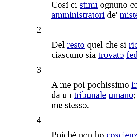
Così ci
stimi
ognuno c
amministratori
de'
mist
2
Del
resto
quel che si
ri
ciascuno sia
trovato
fe
3
A me poi pochissimo
i
da un
tribunale
umano
me stesso.
4
Poiché non ho
coscien