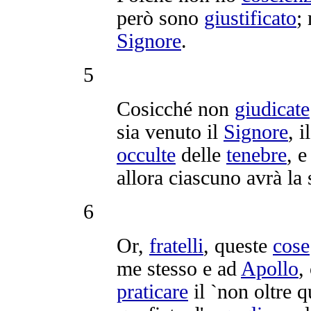
però sono
giustificato
;
Signore
.
5
Cosicché non
giudicate
sia venuto il
Signore
, 
occulte
delle
tenebre
, 
allora ciascuno avrà la
6
Or,
fratelli
, queste
cose
me stesso e ad
Apollo
,
praticare
il `non oltre 