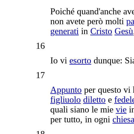
Poiché quand'anche av
non avete però molti
pa
generati
in
Cristo
Gesù
16
Io vi
esorto
dunque: Si
17
Appunto
per questo vi
figliuolo
diletto
e
fedel
quali siano le mie
vie
i
per tutto, in ogni
chies
18