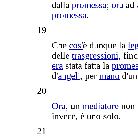
dalla
promessa
;
ora
ad
promessa
.
19
Che
cos'
è dunque la
le
delle
trasgressioni
, fin
era
stata fatta la
promes
d'
angeli
, per
mano
d'u
20
Ora
, un
mediatore
non
invece, è uno solo.
21