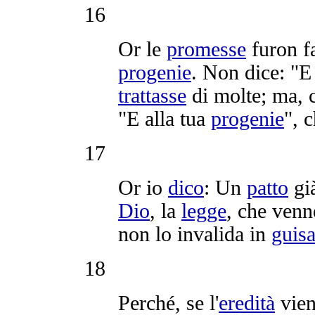
16
Or le
promesse
furon f
progenie
. Non dice: "E
trattasse
di molte; ma,
"E alla tua
progenie
", 
17
Or io
dico
: Un
patto
gi
Dio
, la
legge
, che ven
non lo
invalida
in
guis
18
Perché, se l'
eredità
vien