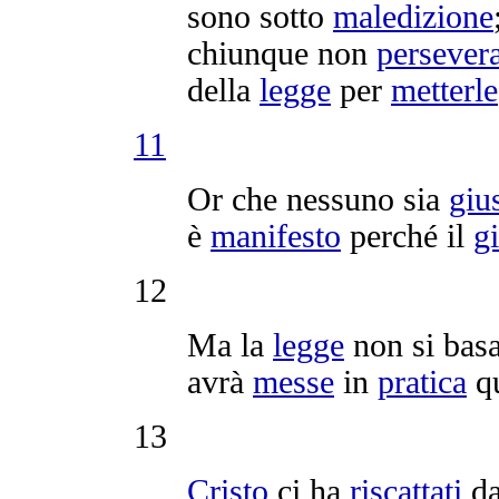
sono sotto
maledizione
chiunque non
persever
della
legge
per
metterle
11
Or che nessuno sia
gius
è
manifesto
perché il
g
12
Ma la
legge
non si
bas
avrà
messe
in
pratica
q
13
Cristo
ci ha
riscattati
da