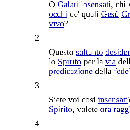
O
Galati
insensati
, chi
occhi
de' quali
Gesù
Cr
vivo
?
2
Questo
soltanto
deside
lo
Spirito
per la
via
del
predicazione
della
fede
3
Siete voi così
insensati
Spirito
, volete
ora
ragg
4