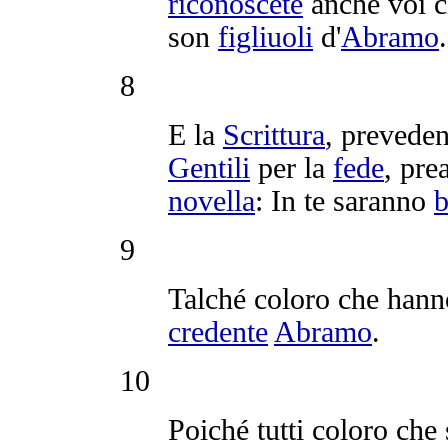
riconoscete
anche voi c
son
figliuoli
d'
Abramo
.
8
E la
Scrittura
,
prevede
Gentili
per la
fede
,
pre
novella
: In te saranno
b
9
Talché coloro che hann
credente
Abramo
.
10
Poiché tutti coloro che