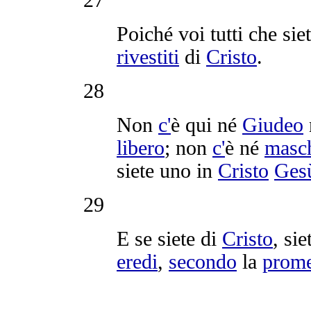
Poiché voi tutti che sie
rivestiti
di
Cristo
.
28
Non
c'
è qui né
Giudeo
libero
; non
c'
è né
masc
siete uno in
Cristo
Ges
29
E se siete di
Cristo
, si
eredi
,
secondo
la
prom