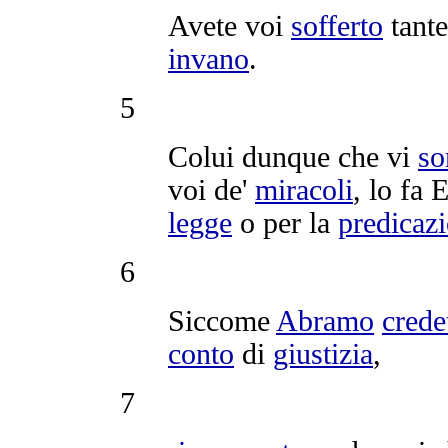
Avete voi
sofferto
tant
invano
.
5
Colui dunque che vi
so
voi de'
miracoli
, lo fa 
legge
o per la
predicaz
6
Siccome
Abramo
crede
conto
di
giustizia
,
7