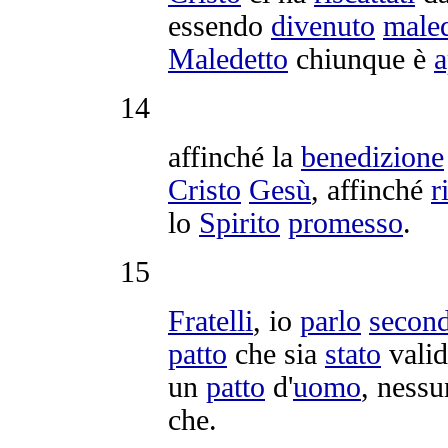
essendo
divenuto
male
Maledetto
chiunque è
a
14
affinché la
benedizione
Cristo
Gesù
, affinché
r
lo
Spirito
promesso
.
15
Fratelli
, io
parlo
secon
patto
che sia
stato
vali
un
patto
d'
uomo
, nessu
che.