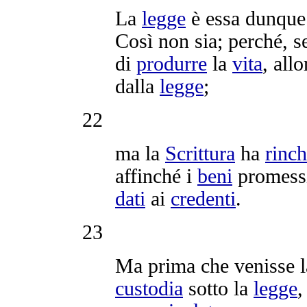
La
legge
è essa dunqu
Così non sia; perché, 
di
produrre
la
vita
, allo
dalla
legge
;
22
ma la
Scrittura
ha
rinc
affinché i
beni
promess
dati
ai
credenti
.
23
Ma prima che venisse 
custodia
sotto la
legge
,