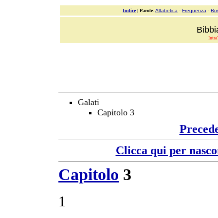
Indice
|
Parole
:
Alfabetica
-
Frequenza
-
Ro
Bibbi
Intra
Galati
Capitolo 3
Preced
Clicca qui per nasco
Capitolo
3
1