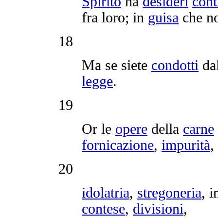
Spirito
ha
desiderî
cont
fra loro; in
guisa
che no
18
Ma se siete
condotti
da
legge
.
19
Or le
opere
della
carne
fornicazione
,
impurità
,
20
idolatria
,
stregoneria
,
i
contese
,
divisioni
,