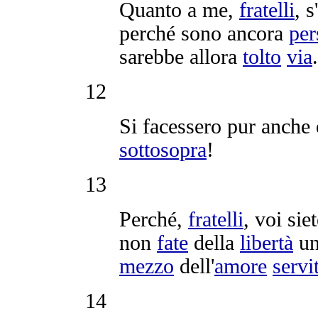
Quanto a me,
fratelli
, s
perché sono ancora
per
sarebbe allora
tolto
via
.
12
Si facessero pur anche
sottosopra
!
13
Perché,
fratelli
, voi sie
non
fate
della
libertà
un
mezzo
dell'
amore
servi
14