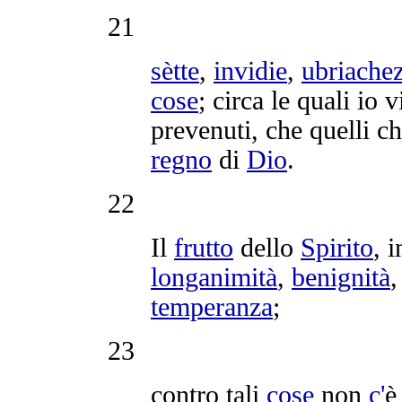
21
sètte
,
invidie
,
ubriache
cose
; circa le quali io 
prevenuti
, che quelli c
regno
di
Dio
.
22
Il
frutto
dello
Spirito
, 
longanimità
,
benignità
temperanza
;
23
contro tali
cose
non
c'