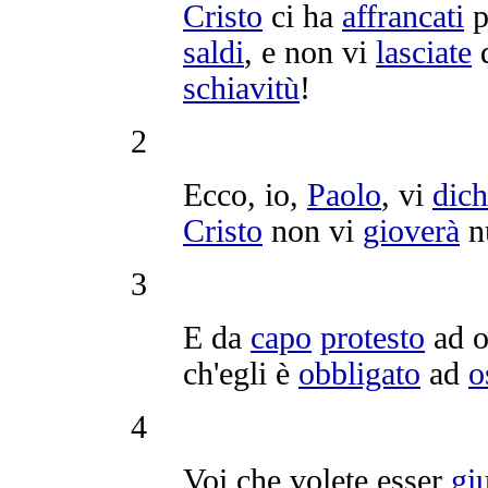
Cristo
ci ha
affrancati
p
saldi
, e non vi
lasciate
schiavitù
!
2
Ecco, io,
Paolo
, vi
dich
Cristo
non vi
gioverà
nu
3
E da
capo
protesto
ad 
ch'egli è
obbligato
ad
o
4
Voi che volete esser
giu