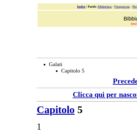
Indice
|
Parole
:
Alfabetica
-
Frequenza
-
Ro
Bibbi
Intra
Galati
Capitolo 5
Preced
Clicca qui per nasco
Capitolo
5
1