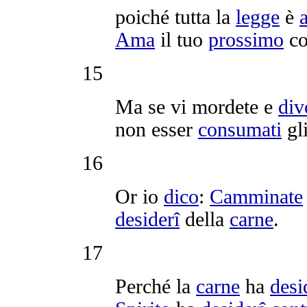
poiché tutta la
legge
è
Ama
il tuo
prossimo
co
15
Ma se vi
mordete
e
div
non esser
consumati
gli
16
Or io
dico
:
Camminate
desiderî
della
carne
.
17
Perché la
carne
ha
desi