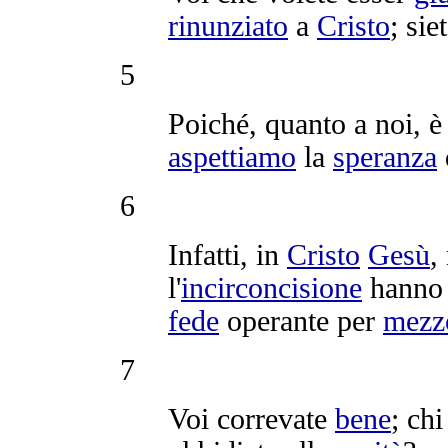
rinunziato
a
Cristo
; sie
5
Poiché, quanto a noi, è
aspettiamo
la
speranza
6
Infatti, in
Cristo
Gesù
,
l'
incirconcisione
hann
fede
operante
per
mezz
7
Voi
correvate
bene
; ch